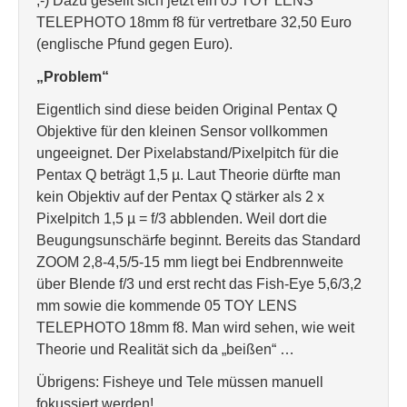
;-) Dazu gesellt sich jetzt ein 05 TOY LENS
TELEPHOTO 18mm f8 für vertretbare 32,50 Euro
(englische Pfund gegen Euro).
„Problem“
Eigentlich sind diese beiden Original Pentax Q
Objektive für den kleinen Sensor vollkommen
ungeeignet. Der Pixelabstand/Pixelpitch für die
Pentax Q beträgt 1,5 µ. Laut Theorie dürfte man
kein Objektiv auf der Pentax Q stärker als 2 x
Pixelpitch 1,5 µ = f/3 abblenden. Weil dort die
Beugungsunschärfe beginnt. Bereits das Standard
ZOOM 2,8-4,5/5-15 mm liegt bei Endbrennweite
über Blende f/3 und erst recht das Fish-Eye 5,6/3,2
mm sowie die kommende 05 TOY LENS
TELEPHOTO 18mm f8. Man wird sehen, wie weit
Theorie und Realität sich da „beißen“ …
Übrigens: Fisheye und Tele müssen manuell
fokussiert werden!