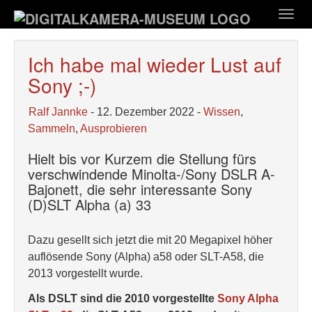
Zum
Togg
Hauptinhalt
navig
springen
Ich habe mal wieder Lust auf
Sony ;-)
Ralf Jannke
- 12. Dezember 2022 -
Wissen
,
Sammeln
,
Ausprobieren
Hielt bis vor Kurzem die Stellung fürs
verschwindende Minolta-/Sony DSLR A-
Bajonett, die sehr interessante Sony
(D)SLT Alpha (a) 33
Dazu gesellt sich jetzt die mit 20 Megapixel höher
auflösende Sony (Alpha) a58 oder SLT-A58, die
2013 vorgestellt wurde.
Als DSLT sind die 2010 vorgestellte
Sony Alpha