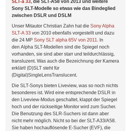
SLT-a 33
, die SLT-A58 von 2013 und weitere
Sony SLT-Modelle so etwas wie das Bindeglied
zwischen DSLR und DSLM
Unser Mitautor Christian Zahn hat die
Sony Alpha
SLT-A 33
von 2010 ebenfalls vorgestellt und dazu
die 24 MP
Sony SLT alpha 65V von 2011.
In
den Alpha SLT-Modellen sind die Spiegel noch
vorhanden, sie sind aber starr und teildurchlässig,
transluzent. Was auch die Bezeichnung der Kamera
erklärt! (D)SLT steht für
(Digital)SingleLensTranslucent.
Die SLT-Sonys bieten Liveview, was so noch nichts
besonderes ist. Wird eine entsprechende DSLR in
den Liveview-Modus geschaltet, klappt der Spiegel
hoch und der rückseitige Monitor wird zum Sucher.
Die Benutzung des SLR-Suchers ist dann aber
nicht mehr möglich. Nicht so bei der SLT-A33/A58.
Sie haben hochauflösende E-Sucher (EVF), die