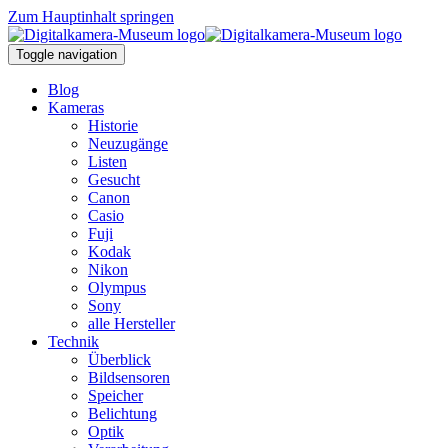
Zum Hauptinhalt springen
Toggle navigation
Blog
Kameras
Historie
Neuzugänge
Listen
Gesucht
Canon
Casio
Fuji
Kodak
Nikon
Olympus
Sony
alle Hersteller
Technik
Überblick
Bildsensoren
Speicher
Belichtung
Optik