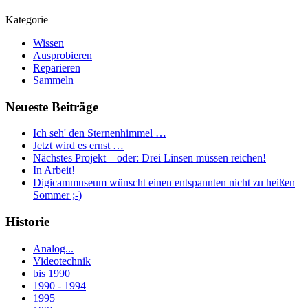
Kategorie
Wissen
Ausprobieren
Reparieren
Sammeln
Neueste Beiträge
Ich seh' den Sternenhimmel …
Jetzt wird es ernst …
Nächstes Projekt – oder: Drei Linsen müssen reichen!
In Arbeit!
Digicammuseum wünscht einen entspannten nicht zu heißen
Sommer ;-)
Historie
Analog...
Videotechnik
bis 1990
1990 - 1994
1995