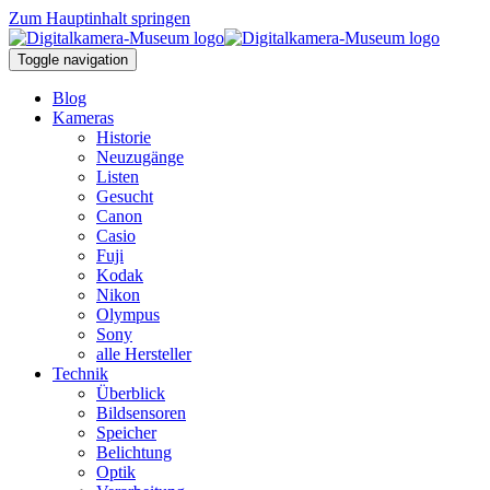
Zum Hauptinhalt springen
Toggle navigation
Blog
Kameras
Historie
Neuzugänge
Listen
Gesucht
Canon
Casio
Fuji
Kodak
Nikon
Olympus
Sony
alle Hersteller
Technik
Überblick
Bildsensoren
Speicher
Belichtung
Optik