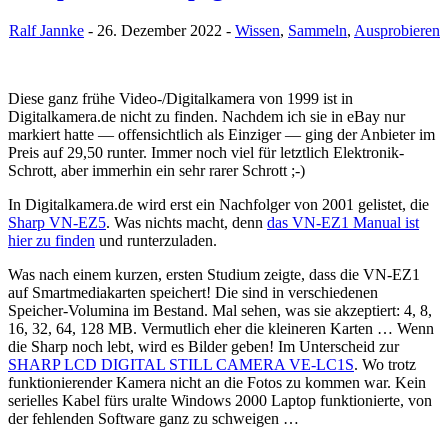
Ralf Jannke
- 26. Dezember 2022 -
Wissen
,
Sammeln
,
Ausprobieren
Diese ganz frühe Video-/Digitalkamera von 1999 ist in
Digitalkamera.de nicht zu finden. Nachdem ich sie in eBay nur
markiert hatte — offensichtlich als Einziger — ging der Anbieter im
Preis auf 29,50 runter. Immer noch viel für letztlich Elektronik-
Schrott, aber immerhin ein sehr rarer Schrott ;-)
In Digitalkamera.de wird erst ein Nachfolger von 2001 gelistet, die
Sharp VN-EZ5
. Was nichts macht, denn
das VN-EZ1 Manual ist
hier zu finden
und runterzuladen.
Was nach einem kurzen, ersten Studium zeigte, dass die VN-EZ1
auf Smartmediakarten speichert! Die sind in verschiedenen
Speicher-Volumina im Bestand. Mal sehen, was sie akzeptiert: 4, 8,
16, 32, 64, 128 MB. Vermutlich eher die kleineren Karten … Wenn
die Sharp noch lebt, wird es Bilder geben! Im Unterscheid zur
SHARP LCD DIGITAL STILL CAMERA VE-LC1S
. Wo trotz
funktionierender Kamera nicht an die Fotos zu kommen war. Kein
serielles Kabel fürs uralte Windows 2000 Laptop funktionierte, von
der fehlenden Software ganz zu schweigen …