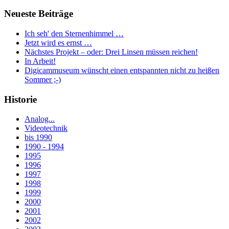
Neueste Beiträge
Ich seh' den Sternenhimmel …
Jetzt wird es ernst …
Nächstes Projekt – oder: Drei Linsen müssen reichen!
In Arbeit!
Digicammuseum wünscht einen entspannten nicht zu heißen
Sommer ;-)
Historie
Analog...
Videotechnik
bis 1990
1990 - 1994
1995
1996
1997
1998
1999
2000
2001
2002