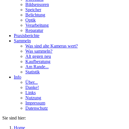
Bildsensoren
Speicher
Belichtung
Optik
Verarbeitung
Reparatur
Praxisberichte
Sammeln
Was sind alte Kameras wert?
Was sammeln?
Alt gegen neu
Kaufberatung
Am Rande...
Statistik
Info
Über...
Danke!
Links
Nutzung
Impressum
Datenschutz
Sie sind hier:
Home