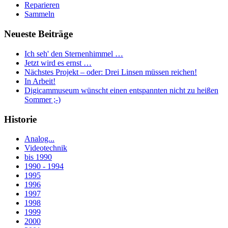
Reparieren
Sammeln
Neueste Beiträge
Ich seh' den Sternenhimmel …
Jetzt wird es ernst …
Nächstes Projekt – oder: Drei Linsen müssen reichen!
In Arbeit!
Digicammuseum wünscht einen entspannten nicht zu heißen
Sommer ;-)
Historie
Analog...
Videotechnik
bis 1990
1990 - 1994
1995
1996
1997
1998
1999
2000