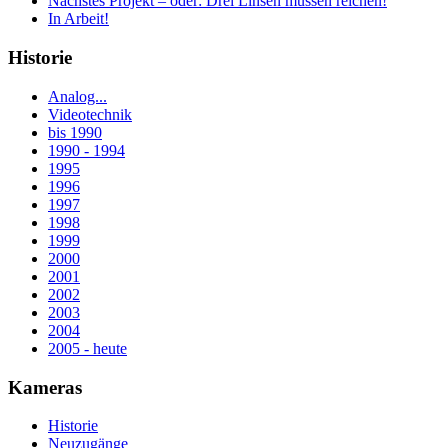
Nächstes Projekt – oder: Drei Linsen müssen reichen!
In Arbeit!
Historie
Analog...
Videotechnik
bis 1990
1990 - 1994
1995
1996
1997
1998
1999
2000
2001
2002
2003
2004
2005 - heute
Kameras
Historie
Neuzugänge