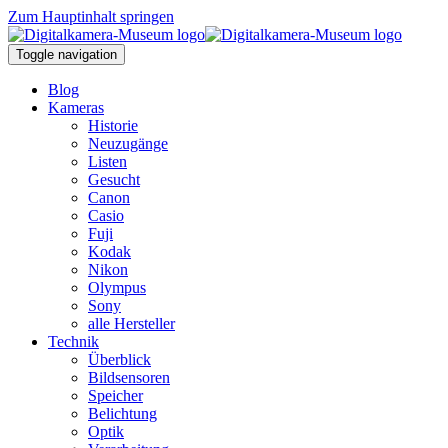
Zum Hauptinhalt springen
Toggle navigation
Blog
Kameras
Historie
Neuzugänge
Listen
Gesucht
Canon
Casio
Fuji
Kodak
Nikon
Olympus
Sony
alle Hersteller
Technik
Überblick
Bildsensoren
Speicher
Belichtung
Optik