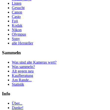
Listen
Gesucht
Canon
Casio
Fuji
Kodak
Nikon
Olympus
Sony
alle Hersteller
Sammeln
Was sind alte Kameras wert?
Was sammeln?
Alt gegen neu
Kaufberatung
Am Rande...
Statistik
Info
Über...
Danke!