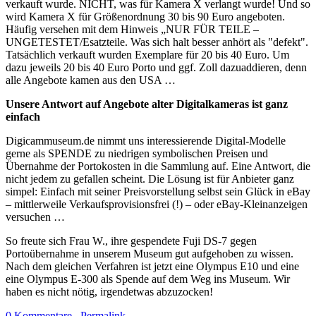
verkauft wurde. NICHT, was für Kamera X verlangt wurde! Und so
wird Kamera X für Größenordnung 30 bis 90 Euro angeboten.
Häufig versehen mit dem Hinweis „NUR FÜR TEILE –
UNGETESTET/Esatzteile. Was sich halt besser anhört als "defekt".
Tatsächlich verkauft wurden Exemplare für 20 bis 40 Euro. Um
dazu jeweils 20 bis 40 Euro Porto und ggf. Zoll dazuaddieren, denn
alle Angebote kamen aus den USA …
Unsere Antwort auf Angebote alter Digitalkameras ist ganz
einfach
Digicammuseum.de nimmt uns interessierende Digital-Modelle
gerne als SPENDE zu niedrigen symbolischen Preisen und
Übernahme der Portokosten in die Sammlung auf. Eine Antwort, die
nicht jedem zu gefallen scheint. Die Lösung ist für Anbieter ganz
simpel: Einfach mit seiner Preisvorstellung selbst sein Glück in eBay
– mittlerweile Verkaufsprovisionsfrei (!) – oder eBay-Kleinanzeigen
versuchen …
So freute sich Frau W., ihre gespendete Fuji DS-7 gegen
Portoübernahme in unserem Museum gut aufgehoben zu wissen.
Nach dem gleichen Verfahren ist jetzt eine Olympus E10 und eine
eine Olympus E-300 als Spende auf dem Weg ins Museum. Wir
haben es nicht nötig, irgendetwas abzuzocken!
0 Kommentare
Permalink