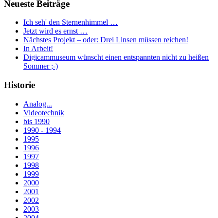
Neueste Beiträge
Ich seh' den Sternenhimmel …
Jetzt wird es ernst …
Nächstes Projekt – oder: Drei Linsen müssen reichen!
In Arbeit!
Digicammuseum wünscht einen entspannten nicht zu heißen
Sommer ;-)
Historie
Analog...
Videotechnik
bis 1990
1990 - 1994
1995
1996
1997
1998
1999
2000
2001
2002
2003
2004