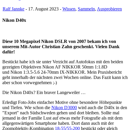
Ralf Jannke
- 17. August 2023 -
Wissen
,
Sammeln
,
Ausprobieren
Nikon D40x
Diese 10 Megapixel Nikon DSLR von 2007 bekam ich von
unserem Mit-Autor Christian Zahn geschenkt. Vielen Dank
dafür!
Bestückt habe ich sie unter Verzicht auf Autofokus mit den beiden
gezeigten Objektiven Nikon AF NIKKOR 50mm 1:1.8D
und Nikon 1:3.5-5.6 24-70mm IX-NIKKOR. Mein Praxisbericht
geht innerhalb der nächsten zwei Wochen online. Das Fazit kann ich
aber schon vorwegnehmen ;-)
Die Nikon D40x? Ein braver Langeweiler …
Erledigt Foto-Jobs einfacher Motive ohne besondere Höhepunkte
und Tiefen. Wie schon die
Nikon D3000
wird auch die D40x in den
"Export" nach Südschweden gehen und dort bleiben. Sollte mal
jemand in der Familie Lust auf etwas mehr Fotografie als mit dem
allgegenwärtigen Smartphone haben. Dort dann auch mit der
Zoomobjektiv-Kombination
18-55/55-200
bestückt oder gleich