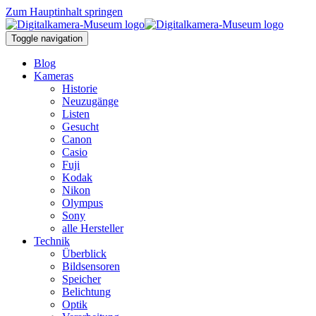
Zum Hauptinhalt springen
Toggle navigation
Blog
Kameras
Historie
Neuzugänge
Listen
Gesucht
Canon
Casio
Fuji
Kodak
Nikon
Olympus
Sony
alle Hersteller
Technik
Überblick
Bildsensoren
Speicher
Belichtung
Optik