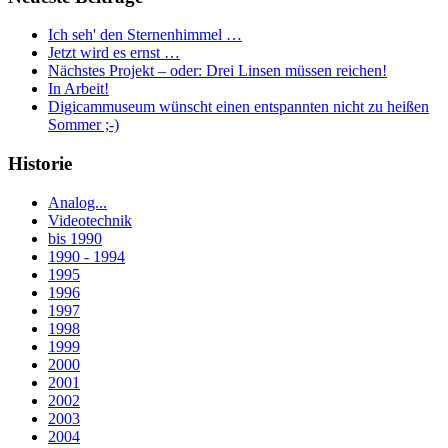
Ich seh' den Sternenhimmel …
Jetzt wird es ernst …
Nächstes Projekt – oder: Drei Linsen müssen reichen!
In Arbeit!
Digicammuseum wünscht einen entspannten nicht zu heißen
Sommer ;-)
Historie
Analog...
Videotechnik
bis 1990
1990 - 1994
1995
1996
1997
1998
1999
2000
2001
2002
2003
2004