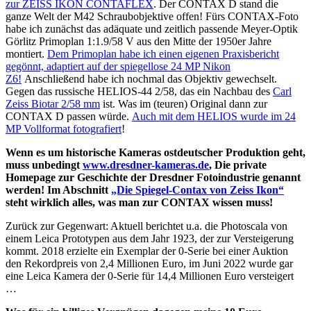
zur ZEISS IKON CONTAFLEX
. Der CONTAX D stand die
ganze Welt der M42 Schraubobjektive offen! Fürs CONTAX-Foto
habe ich zunächst das adäquate und zeitlich passende Meyer-Optik
Görlitz Primoplan 1:1.9/58 V aus den Mitte der 1950er Jahre
montiert.
Dem Primoplan habe ich einen eigenen Praxisbericht
gegönnt, adaptiert auf der spiegellose 24 MP Nikon
Z6!
Anschließend habe ich nochmal das Objektiv gewechselt.
Gegen das russische HELIOS-44 2/58, das ein Nachbau des
Carl
Zeiss Biotar 2/58 mm
ist. Was im (teuren) Original dann zur
CONTAX D passen würde.
Auch mit dem HELIOS wurde im 24
MP Vollformat fotografiert
!
Wenn es um historische Kameras ostdeutscher Produktion geht,
muss unbedingt
www.dresdner-kameras.de
, Die private
Homepage zur Geschichte der Dresdner Fotoindustrie genannt
werden! Im Abschnitt
„Die Spiegel-Contax von Zeiss Ikon“
steht wirklich alles, was man zur CONTAX wissen muss!
Zurück zur Gegenwart: Aktuell berichtet u.a. die Photoscala von
einem Leica Prototypen aus dem Jahr 1923, der zur Versteigerung
kommt. 2018 erzielte ein Exemplar der 0-Serie bei einer Auktion
den Rekordpreis von 2,4 Millionen Euro, im Juni 2022 wurde gar
eine Leica Kamera der 0-Serie für 14,4 Millionen Euro versteigert
…