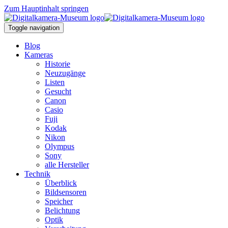
Zum Hauptinhalt springen
Toggle navigation
Blog
Kameras
Historie
Neuzugänge
Listen
Gesucht
Canon
Casio
Fuji
Kodak
Nikon
Olympus
Sony
alle Hersteller
Technik
Überblick
Bildsensoren
Speicher
Belichtung
Optik