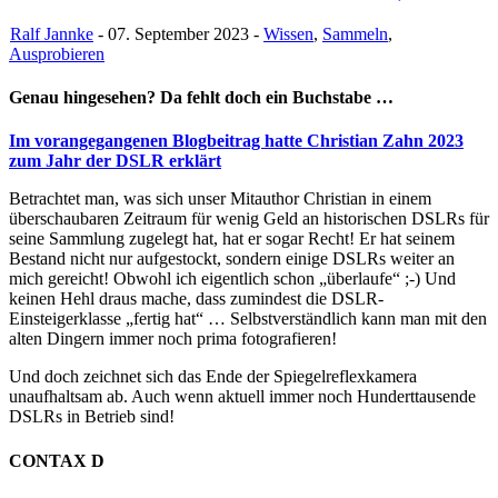
Ralf Jannke
- 07. September 2023 -
Wissen
,
Sammeln
,
Ausprobieren
Genau hingesehen? Da fehlt doch ein Buchstabe …
Im vorangegangenen Blogbeitrag hatte Christian Zahn 2023
zum Jahr der DSLR erklärt
Betrachtet man, was sich unser Mitauthor Christian in einem
überschaubaren Zeitraum für wenig Geld an historischen DSLRs für
seine Sammlung zugelegt hat, hat er sogar Recht! Er hat seinem
Bestand nicht nur aufgestockt, sondern einige DSLRs weiter an
mich gereicht! Obwohl ich eigentlich schon „überlaufe“ ;-) Und
keinen Hehl draus mache, dass zumindest die DSLR-
Einsteigerklasse „fertig hat“ … Selbstverständlich kann man mit den
alten Dingern immer noch prima fotografieren!
Und doch zeichnet sich das Ende der Spiegelreflexkamera
unaufhaltsam ab. Auch wenn aktuell immer noch Hunderttausende
DSLRs in Betrieb sind!
CONTAX D