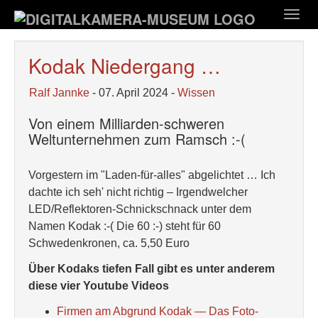
Zum
Togg
Hauptinhalt
navig
springen
Kodak Niedergang …
Ralf Jannke
- 07. April 2024 -
Wissen
Von einem Milliarden-schweren
Weltunternehmen zum Ramsch :-(
Vorgestern im "Laden-für-alles" abgelichtet … Ich
dachte ich seh' nicht richtig – Irgendwelcher
LED/Reflektoren-Schnickschnack unter dem
Namen Kodak :-( Die 60 :-) steht für 60
Schwedenkronen, ca. 5,50 Euro
Über Kodaks tiefen Fall gibt es unter anderem
diese vier Youtube Videos
Firmen am Abgrund Kodak — Das Foto-