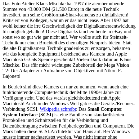
Das Foto Atelier Klaus Mischke hat 1997 die atemberaubende
Summe von 43.000 DM (21.500 Euro) in die neue Technik
investiert, um seine Großformat-Sinar-Kameras zu digitalisieren!
Kritisiert von Kollegen, warum er das nicht lease. Aber 1997 hat
wohl keiner die irre Geschwindigkeit der Digitalkameraentwicklung
für möglich gehalten! Diese Digibacks tauchen heute in eBay und
sonst wo so gut wie gar nicht auf. Wer wollte auch für Steinzeit-
Technik nur einen Bruchteil des ehemaligen Neupreis bieten. Statt
die alte Digitalkamera-Technik gnadenlos zu entsorgen, bekamen
wir das komplette Equipment bestehend aus Kamera und Apple
Macintosh G3 als Spende geschenkt! Vielen Dank dafür an Klaus
Mischke. Das (für mich) wichtigste Zubehörteil der Mega Vision
T2: Der Adapter zur Aufnahme von Objektiven mit Nikon F-
Bajonett!
In Betrieb sind diese Kamers eh nur zu nehmen, wenn auch eine
funktionierende Computertechnik der Mitte 1990er Jahre zur
Verfügung steht. Und das war/ist gleichbedeutend mit Apple
Macintosh! Auch in der Windows Welt gab es die Geräte-/Rechner-
Verbindung SCSI.
Wikipedia schreibt
: Das
Small Computer
System Interface
(
SCSI
) ist eine Familie von standardisierten
Protokollen und Schnittstellen für die Verbindung und
Datenübertragung zwischen Peripheriegeräten und Computern. Die
Macs hatten diese SCSI-Architektur von Haus auf. Bei Windows
musste immer nachgerüstet werden. Was nicht immer ohne