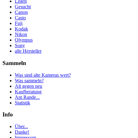
Listen
Gesucht
Canon
Casio
Fuji
Kodak
Nikon
Olympus
Sony
alle Hersteller
Sammeln
Was sind alte Kameras wert?
Was sammeln?
Alt gegen neu
Kaufberatung
Am Rande...
Statistik
Info
Über...
Danke!
Impressum