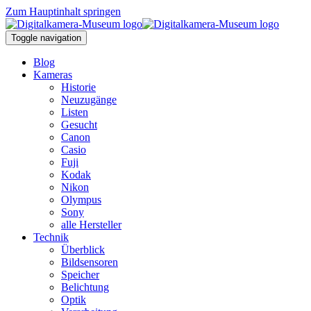
Zum Hauptinhalt springen
Toggle navigation
Blog
Kameras
Historie
Neuzugänge
Listen
Gesucht
Canon
Casio
Fuji
Kodak
Nikon
Olympus
Sony
alle Hersteller
Technik
Überblick
Bildsensoren
Speicher
Belichtung
Optik