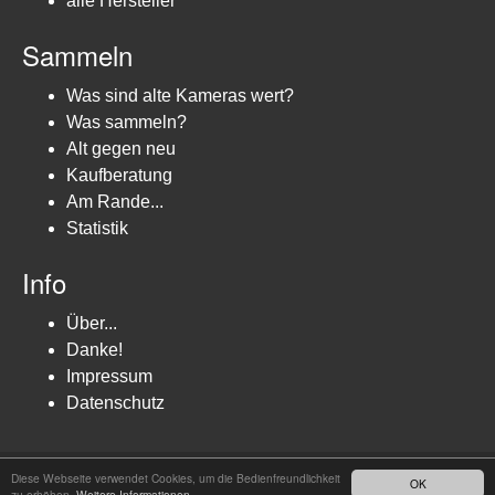
alle Hersteller
Sammeln
Was sind alte Kameras wert?
Was sammeln?
Alt gegen neu
Kaufberatung
Am Rande...
Statistik
Info
Über...
Danke!
Impressum
Datenschutz
© Boris Jakubaschk
Diese Webseite verwendet Cookies, um die Bedienfreundlichkeit
OK
zu erhöhen.
Weitere Informationen.