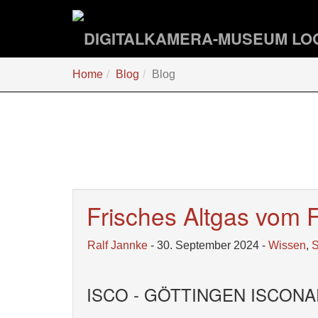
Zum
Hauptinhalt
springen
Sie
Home
Blog
Blog
sind
hier:
Frisches Altgas vom 
Ralf Jannke
- 30. September 2024 -
Wissen
,
ISCO - GÖTTINGEN ISCONAR