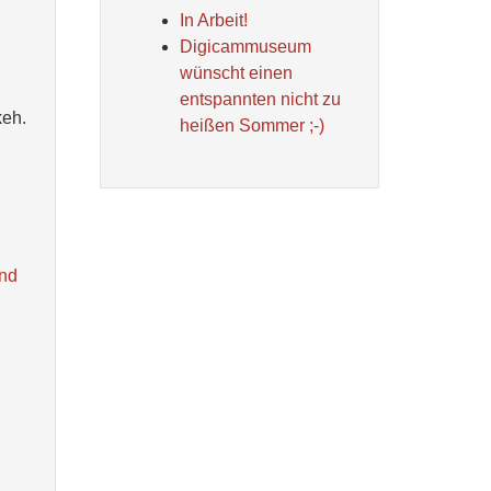
In Arbeit!
Digicammuseum
wünscht einen
entspannten nicht zu
keh.
heißen Sommer ;-)
und