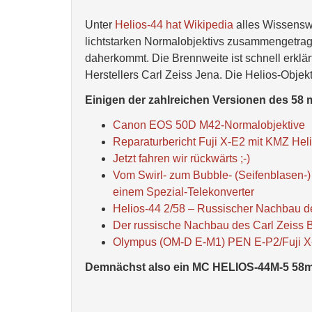
Unter
Helios-44 hat Wikipedia
alles Wissenswe
lichtstarken Normalobjektivs zusammengetra
daherkommt. Die Brennweite ist schnell erklär
Herstellers Carl Zeiss Jena. Die Helios-Objekt
Einigen der zahlreichen Versionen des 58 
Canon EOS 50D M42-Normalobjektive
Reparaturbericht Fuji X-E2 mit KMZ Hel
Jetzt fahren wir rückwärts ;-)
Vom Swirl- zum Bubble- (Seifenblasen-)
einem Spezial-Telekonverter
Helios-44 2/58 – Russischer Nachbau de
Der russische Nachbau des Carl Zeiss B
Olympus (OM-D E-M1) PEN E-P2/Fuji X
Demnächst also ein MC HELIOS-44M-5 58mm