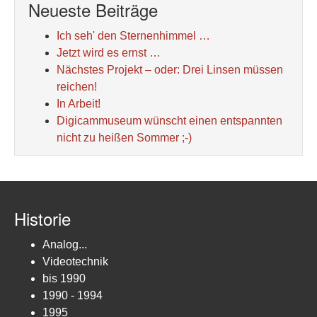
Neueste Beiträge
Ich seh' den Sternenhimmel …
Jetzt wird es ernst …
Nächstes Projekt – oder: Drei Linsen müssen
reichen!
In Arbeit!
Digicammuseum wünscht einen entspannten
nicht zu heißen Sommer ;-)
Historie
Analog...
Videotechnik
bis 1990
1990 - 1994
1995