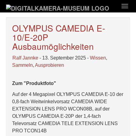
Zum
Togg
Hauptinhalt
navig
springen
OLYMPUS CAMEDIA E-
10/E-20P
Ausbaumöglichkeiten
Ralf Jannke
- 13. September 2025 -
Wissen
,
Sammeln
,
Ausprobieren
Zum "Produktfoto"
Auf der 4 Megapixel OLYMPUS CAMEDIA E-10 der
0,8-fach Weitwinkelvorsatz CAMEDIA WIDE
EXTENSION LENS PRO WCON08B, auf der
OLYMPUS CAMEDIA E-20P der 1,4-fach
Televorsatz CAMEDIA TELE EXTENSION LENS
PRO TCON14B