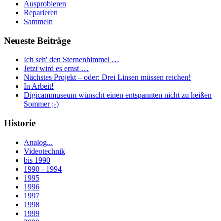
Ausprobieren
Reparieren
Sammeln
Neueste Beiträge
Ich seh' den Sternenhimmel …
Jetzt wird es ernst …
Nächstes Projekt – oder: Drei Linsen müssen reichen!
In Arbeit!
Digicammuseum wünscht einen entspannten nicht zu heißen
Sommer ;-)
Historie
Analog...
Videotechnik
bis 1990
1990 - 1994
1995
1996
1997
1998
1999