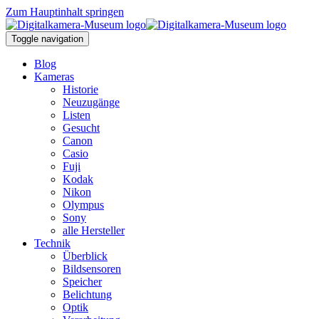
Zum Hauptinhalt springen
Toggle navigation
Blog
Kameras
Historie
Neuzugänge
Listen
Gesucht
Canon
Casio
Fuji
Kodak
Nikon
Olympus
Sony
alle Hersteller
Technik
Überblick
Bildsensoren
Speicher
Belichtung
Optik