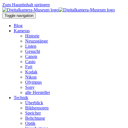
Zum Hauptinhalt springen
Toggle navigation
Blog
Kameras
Historie
Neuzugänge
Listen
Gesucht
Canon
Casio
Fuji
Kodak
Nikon
Olympus
Sony
alle Hersteller
Technik
Überblick
Bildsensoren
Speicher
Belichtung
Optik