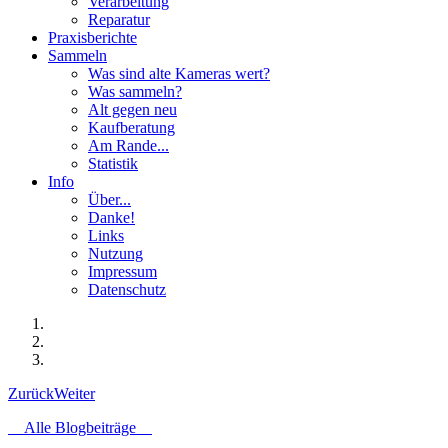
Verarbeitung
Reparatur
Praxisberichte
Sammeln
Was sind alte Kameras wert?
Was sammeln?
Alt gegen neu
Kaufberatung
Am Rande...
Statistik
Info
Über...
Danke!
Links
Nutzung
Impressum
Datenschutz
Zurück
Weiter
Alle Blogbeiträge