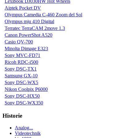
Lexibook DJ030HW Hot Wheels
Aiptek Pocket DV
Olympus Camedia C-460 Zoom del Sol
Olympus mju 410 Digital
Terratec TerraCAM 2move 1.3
Canon PowerShot A520
Casio QV-700
Minolta Dimage E323
Sony MVC-FD71
Ricoh RDC-i500
Sony DSC-TX1
Samsung GX-10
Sony DSC-WX5
Nikon Coolpix P6000
Sony DSC-HX50
Sony DSC-WX350
Historie
Analog...
Videotechnik