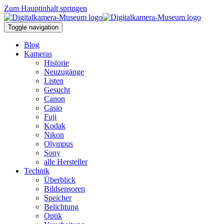
Zum Hauptinhalt springen
Toggle navigation
Blog
Kameras
Historie
Neuzugänge
Listen
Gesucht
Canon
Casio
Fuji
Kodak
Nikon
Olympus
Sony
alle Hersteller
Technik
Überblick
Bildsensoren
Speicher
Belichtung
Optik