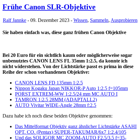
Frühe Canon SLR-Objektive
Ralf Jannke
- 09. Dezember 2023 -
Wissen
,
Sammeln
,
Ausprobieren
Sie haben einfach was, diese ganz frühen Canon Objektive
Bei 20 Euro für ein sichtlich kaum oder möglicherweise sogar
unbenutztes CANON LENS FL 35mm 1:2.5, da konnte ich
nicht widerstehen. Von der Lichtstärke passt es prima in diese
Reihe der schon vorhandenen Objektive:
CANON LENS FD 135mm 1:2.5
Nippon Kogaku Japan NIKKOR-P Auto 1:2.5 f=105mm
PORST EXTREM-WW 1:2.5/24 mm MC AUTO I
TAMRON 1:2.5 28MM (ADAPTALL2)
AUTO Vivitar WIDE-Angle 28mm f:2.5
Dazu habe ich noch diese beiden Objektive genommen:
Das Mittelformat Objektiv ganz ähnlicher Lichtstärke ASAHI
OPT. CO. (Pentax) SUPER-TAKUMAR/6x7 1:2.4/105
Und das SOLIGOR MC ZOOM-AUTO F2.5/3.5 f=35-