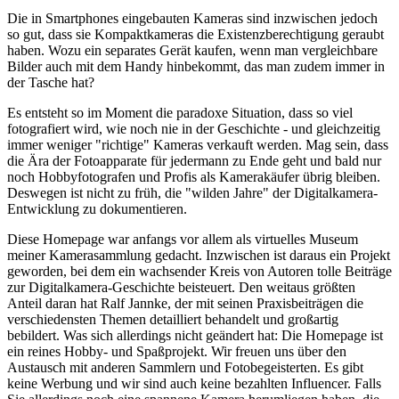
Die in Smartphones eingebauten Kameras sind inzwischen jedoch
so gut, dass sie Kompaktkameras die Existenzberechtigung geraubt
haben. Wozu ein separates Gerät kaufen, wenn man vergleichbare
Bilder auch mit dem Handy hinbekommt, das man zudem immer in
der Tasche hat?
Es entsteht so im Moment die paradoxe Situation, dass so viel
fotografiert wird, wie noch nie in der Geschichte - und gleichzeitig
immer weniger "richtige" Kameras verkauft werden. Mag sein, dass
die Ära der Fotoapparate für jedermann zu Ende geht und bald nur
noch Hobbyfotografen und Profis als Kamerakäufer übrig bleiben.
Deswegen ist nicht zu früh, die "wilden Jahre" der Digitalkamera-
Entwicklung zu dokumentieren.
Diese Homepage war anfangs vor allem als virtuelles Museum
meiner Kamerasammlung gedacht. Inzwischen ist daraus ein Projekt
geworden, bei dem ein wachsender Kreis von Autoren tolle Beiträge
zur Digitalkamera-Geschichte beisteuert. Den weitaus größten
Anteil daran hat Ralf Jannke, der mit seinen Praxisbeiträgen die
verschiedensten Themen detailliert behandelt und großartig
bebildert. Was sich allerdings nicht geändert hat: Die Homepage ist
ein reines Hobby- und Spaßprojekt. Wir freuen uns über den
Austausch mit anderen Sammlern und Fotobegeisterten. Es gibt
keine Werbung und wir sind auch keine bezahlten Influencer. Falls