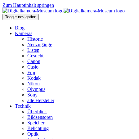
Zum Hauptinhalt springen
Toggle navigation
Blog
Kameras
Historie
Neuzugänge
Listen
Gesucht
Canon
Casio
Fuji
Kodak
Nikon
Olympus
Sony
alle Hersteller
Technik
Überblick
Bildsensoren
Speicher
Belichtung
Optik