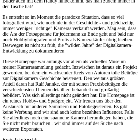
Bilder auch mit dem Handy hinbekommt, das man zudem immer in
der Tasche hat?
Es entsteht so im Moment die paradoxe Situation, dass so viel
fotografiert wird, wie noch nie in der Geschichte - und gleichzeitig
immer weniger "richtige" Kameras verkauft werden. Mag sein, dass
die Ära der Fotoapparate für jedermann zu Ende geht und bald nur
noch Hobbyfotografen und Profis als Kamerakäufer übrig bleiben.
Deswegen ist nicht zu früh, die "wilden Jahre" der Digitalkamera-
Entwicklung zu dokumentieren.
Diese Homepage war anfangs vor allem als virtuelles Museum
meiner Kamerasammlung gedacht. Inzwischen ist daraus ein Projekt
geworden, bei dem ein wachsender Kreis von Autoren tolle Beiträge
zur Digitalkamera-Geschichte beisteuert. Den weitaus größten
Anteil daran hat Ralf Jannke, der mit seinen Praxisbeiträgen die
verschiedensten Themen detailliert behandelt und großartig
bebildert. Was sich allerdings nicht geändert hat: Die Homepage ist
ein reines Hobby- und Spaßprojekt. Wir freuen uns über den
Austausch mit anderen Sammlern und Fotobegeisterten. Es gibt
keine Werbung und wir sind auch keine bezahlten Influencer. Falls
Sie allerdings noch eine spannene Kamera herumliegen haben, die
Sie nicht mehr brauchen - wir sind immer auf der Suche nach
weiteren Exponaten.
Boris Jakubaschk