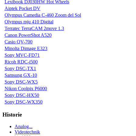
Lexibook DJ030HW Hot Wheels
Aiptek Pocket DV
Olympus Camedia C-460 Zoom del Sol
Olympus mju 410 Digital
Terratec TerraCAM 2move 1.3
Canon PowerShot A520
Casio QV-700
Minolta Dimage E323
Sony MVC-FD71
Ricoh RDC-i500
Sony DSC-TX1
Samsung GX-10
Sony DSC-WX5
Nikon Coolpix P6000
Sony DSC-HX50
Sony DSC-WX350
Historie
Analog...
Videotechnik