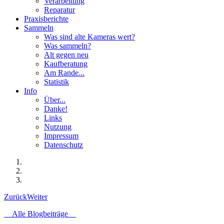
Verarbeitung
Reparatur
Praxisberichte
Sammeln
Was sind alte Kameras wert?
Was sammeln?
Alt gegen neu
Kaufberatung
Am Rande...
Statistik
Info
Über...
Danke!
Links
Nutzung
Impressum
Datenschutz
Zurück
Weiter
Alle Blogbeiträge