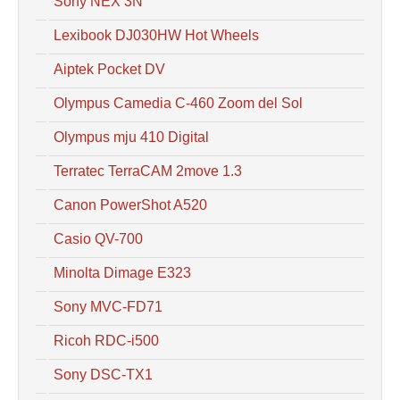
Sony NEX 3N
Lexibook DJ030HW Hot Wheels
Aiptek Pocket DV
Olympus Camedia C-460 Zoom del Sol
Olympus mju 410 Digital
Terratec TerraCAM 2move 1.3
Canon PowerShot A520
Casio QV-700
Minolta Dimage E323
Sony MVC-FD71
Ricoh RDC-i500
Sony DSC-TX1