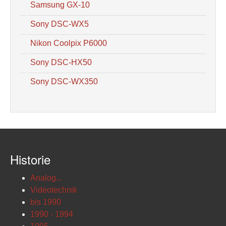
Samsung GX-10
Sony DSC-WX5
Nikon Coolpix P6000
Sony DSC-HX50
Sony DSC-WX350
Historie
Analog...
Videotechnik
bis 1990
1990 - 1994