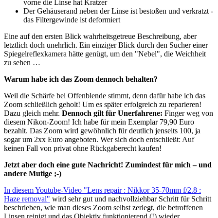
vorne die Linse hat Kratzer
Der Gehäuserand neben der Linse ist bestoßen und verkratzt -
das Filtergewinde ist deformiert
Eine auf den ersten Blick wahrheitsgetreue Beschreibung, aber
letztlich doch unehrlich. Ein einziger Blick durch den Sucher einer
Spiegelreflexkamera hätte genügt, um den "Nebel", die Weichheit
zu sehen …
Warum habe ich das Zoom dennoch behalten?
Weil die Schärfe bei Offenblende stimmt, denn dafür habe ich das
Zoom schließlich geholt! Um es später erfolgreich zu reparieren!
Dazu gleich mehr.
Dennoch gilt für Unerfahrene:
Finger weg von
diesem Nikon-Zoom! Ich habe für mein Exemplar 79,90 Euro
bezahlt. Das Zoom wird gewöhnlich für deutlich jenseits 100, ja
sogar um 2xx Euro angeboten. Wer sich doch entschließt: Auf
keinen Fall von privat ohne Rückgaberecht kaufen!
Jetzt aber doch eine gute Nachricht! Zumindest für mich – und
andere Mutige ;-)
In diesem Youtube-Video "Lens repair : Nikkor 35-70mm f/2.8 :
Haze removal"
wird sehr gut und nachvollziehbar Schritt für Schritt
beschrieben, wie man dieses Zoom selbst zerlegt, die betroffenen
Linsen reinigt und das Objektiv funktionierend (!) wieder