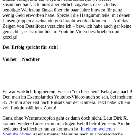
zusammenbaut. Ich muss aber ehrlich zugeben, dass ich das
benötigte Werkzeug längst über ein paar Jahre hinweg für ganz
wenig Geld erworben habe. Speziell die Hartgummiteile, mit denen
Linsengruppen auseinandergeschraubt werden können … Auf das
Zeigen von Detailfotos verzichte ich – bzw. ich habe auch gar keine
gemacht –, es ist minutiös im Youtube-Video beschrieben und
gezeigt!
Der Erfolg spricht für sich!
Vorher – Nachher
Es war wirklich frappierend, was so "ein bisschen" Belag ausmacht!
Den man im Exemplar des Youtube-Videos auch so sah, bei meinem
35-70 mm aber erst nach Einsatz auf der Kamera. Jetzt habe ich ein
voll funktionsfähiges Zoom!
Ganz ohne Wermutstropfen geht es dann doch nicht. Laut Dirk X.
können weitere Linsen vom milchigen Befall betroffen sein. An die
bedeutend schlechter ran zu kommen ist.
In einem weiteren
Youtube-Video
ist eine meiner Meinung nach nur provisorische