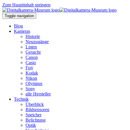
Zum Hauptinhalt springen
Toggle navigation
Blog
Kameras
Historie
Neuzugänge
Listen
Gesucht
Canon
Casio
Fuji
Kodak
Nikon
Olympus
Sony
alle Hersteller
Technik
Überblick
Bildsensoren
Speicher
Belichtung
Optik