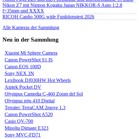
Nikon Z7 mit Nippon Kogaku Japan NIKKOR-S Auto 1:2.8
f=35mm und XXXX
RICOH Caplio 500G wide Funktionstest 2026
Alle Kameras der Sammlung
Neu in der Sammlung
Xiaomi Mi Sphere Camera
Canon PowerShot S1 IS
Canon EOS 100D
Sony NEX 3N
Lexibook DJ030HW Hot Wheels
Aiptek Pocket DV
Olympus Camedia C-460 Zoom del Sol
Olympus mju 410 Digital
Terratec TerraCAM 2move 1.3
Canon PowerShot A520
Casio QV-700
Minolta Dimage E323
Sony MVC-FD71