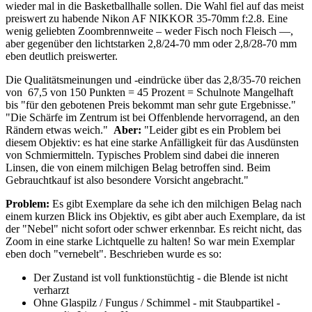
wieder mal in die Basketballhalle sollen. Die Wahl fiel auf das meist
preiswert zu habende Nikon AF NIKKOR 35-70mm f:2.8. Eine
wenig geliebten Zoombrennweite – weder Fisch noch Fleisch —,
aber gegenüber den lichtstarken 2,8/24-70 mm oder 2,8/28-70 mm
eben deutlich preiswerter.
Die Qualitätsmeinungen und -eindrücke über das 2,8/35-70 reichen
von 67,5 von 150 Punkten = 45 Prozent = Schulnote Mangelhaft
bis "für den gebotenen Preis bekommt man sehr gute Ergebnisse."
"Die Schärfe im Zentrum ist bei Offenblende hervorragend, an den
Rändern etwas weich."
Aber:
"Leider gibt es ein Problem bei
diesem Objektiv: es hat eine starke Anfälligkeit für das Ausdünsten
von Schmiermitteln. Typisches Problem sind dabei die inneren
Linsen, die von einem milchigen Belag betroffen sind. Beim
Gebrauchtkauf ist also besondere Vorsicht angebracht."
Problem:
Es gibt Exemplare da sehe ich den milchigen Belag nach
einem kurzen Blick ins Objektiv, es gibt aber auch Exemplare, da ist
der "Nebel" nicht sofort oder schwer erkennbar. Es reicht nicht, das
Zoom in eine starke Lichtquelle zu halten! So war mein Exemplar
eben doch "vernebelt". Beschrieben wurde es so:
Der Zustand ist voll funktionstüchtig - die Blende ist nicht
verharzt
Ohne Glaspilz / Fungus / Schimmel - mit Staubpartikel -