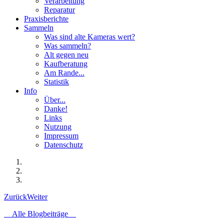
Verarbeitung
Reparatur
Praxisberichte
Sammeln
Was sind alte Kameras wert?
Was sammeln?
Alt gegen neu
Kaufberatung
Am Rande...
Statistik
Info
Über...
Danke!
Links
Nutzung
Impressum
Datenschutz
Zurück
Weiter
Alle Blogbeiträge