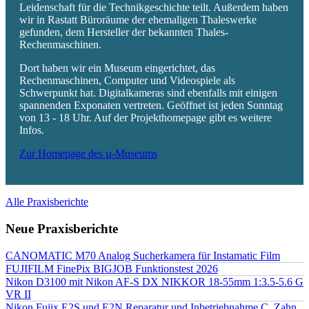
Leidenschaft für die Technikgeschichte teilt. Außerdem haben
wir in Rastatt Büroräume der ehemaligen Thaleswerke
gefunden, dem Hersteller der bekannten Thales-
Rechenmaschinen.
Dort haben wir ein Museum eingerichtet, das
Rechenmaschinen, Computer und Videospiele als
Schwerpunkt hat. Digitalkameras sind ebenfalls mit einigen
spannenden Exponaten vertreten. Geöffnet ist jeden Sonntag
von 13 - 18 Uhr. Auf der Projekthomepage gibt es weitere
Infos.
Zur Homepage des µ-Museums
Alle Praxisberichte
Neue Praxisberichte
CANOMATIC M70 Analog Sucherkamera für Instamatic Film
FUJIFILM FinePix BIGJOB Funktionstest 2026
Nikon D3100 mit Nikon AF-S DX NIKKOR 18-55mm 1:3.5-5.6 G
VR II
Nikon Fujix E2S und E2N Reparatur und Inbetriebnahme C. Zahn