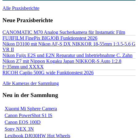
Alle Praxisberichte
Neue Praxisberichte
CANOMATIC M70 Analog Sucherkamera für Instamatic Film
FUJIFILM FinePix BIGJOB Funktionstest 2026
Nikon D3100 mit Nikon AF-S DX NIKKOR 18-55mm 1:3.5-5.6 G
VR II
Nikon Fujix E2S und E2N Reparatur und Inbetriebnahme C. Zahn
Nikon Z7 mit Nippon Kogaku Japan NIKKOR-S Auto 1:2.8
f=35mm und XXXX
RICOH Caplio 500G wide Funktionstest 2026
Alle Kameras der Sammlung
Neu in der Sammlung
Xiaomi Mi Sphere Camera
Canon PowerShot S1 IS
Canon EOS 100D
Sony NEX 3N
Lexibook DJ030HW Hot Wheels