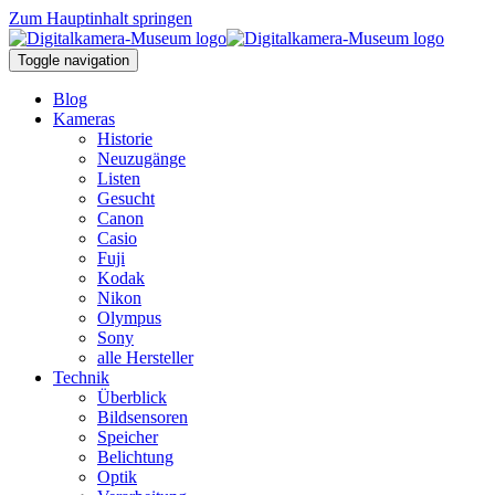
Zum Hauptinhalt springen
Toggle navigation
Blog
Kameras
Historie
Neuzugänge
Listen
Gesucht
Canon
Casio
Fuji
Kodak
Nikon
Olympus
Sony
alle Hersteller
Technik
Überblick
Bildsensoren
Speicher
Belichtung
Optik