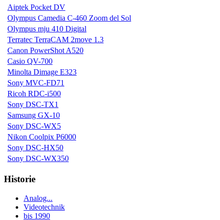
Aiptek Pocket DV
Olympus Camedia C-460 Zoom del Sol
Olympus mju 410 Digital
Terratec TerraCAM 2move 1.3
Canon PowerShot A520
Casio QV-700
Minolta Dimage E323
Sony MVC-FD71
Ricoh RDC-i500
Sony DSC-TX1
Samsung GX-10
Sony DSC-WX5
Nikon Coolpix P6000
Sony DSC-HX50
Sony DSC-WX350
Historie
Analog...
Videotechnik
bis 1990