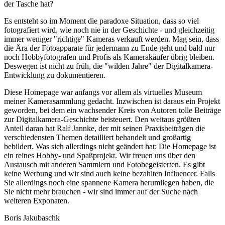
der Tasche hat?
Es entsteht so im Moment die paradoxe Situation, dass so viel
fotografiert wird, wie noch nie in der Geschichte - und gleichzeitig
immer weniger "richtige" Kameras verkauft werden. Mag sein, dass
die Ära der Fotoapparate für jedermann zu Ende geht und bald nur
noch Hobbyfotografen und Profis als Kamerakäufer übrig bleiben.
Deswegen ist nicht zu früh, die "wilden Jahre" der Digitalkamera-
Entwicklung zu dokumentieren.
Diese Homepage war anfangs vor allem als virtuelles Museum
meiner Kamerasammlung gedacht. Inzwischen ist daraus ein Projekt
geworden, bei dem ein wachsender Kreis von Autoren tolle Beiträge
zur Digitalkamera-Geschichte beisteuert. Den weitaus größten
Anteil daran hat Ralf Jannke, der mit seinen Praxisbeiträgen die
verschiedensten Themen detailliert behandelt und großartig
bebildert. Was sich allerdings nicht geändert hat: Die Homepage ist
ein reines Hobby- und Spaßprojekt. Wir freuen uns über den
Austausch mit anderen Sammlern und Fotobegeisterten. Es gibt
keine Werbung und wir sind auch keine bezahlten Influencer. Falls
Sie allerdings noch eine spannene Kamera herumliegen haben, die
Sie nicht mehr brauchen - wir sind immer auf der Suche nach
weiteren Exponaten.
Boris Jakubaschk