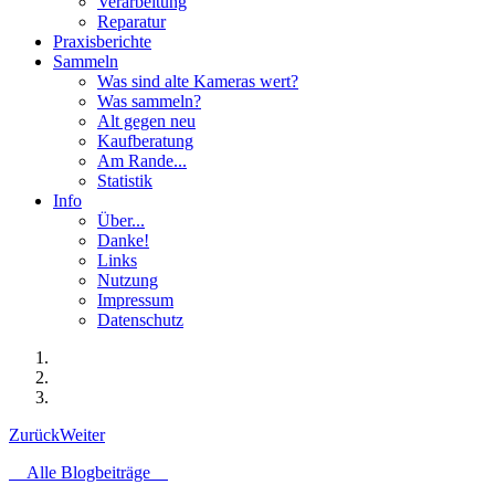
Verarbeitung
Reparatur
Praxisberichte
Sammeln
Was sind alte Kameras wert?
Was sammeln?
Alt gegen neu
Kaufberatung
Am Rande...
Statistik
Info
Über...
Danke!
Links
Nutzung
Impressum
Datenschutz
Zurück
Weiter
Alle Blogbeiträge