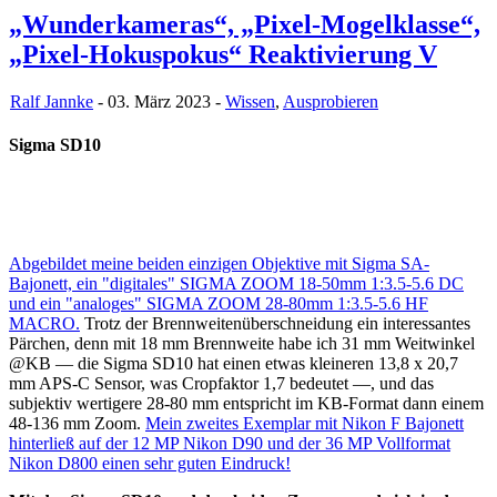
„Wunderkameras“, „Pixel-Mogelklasse“,
„Pixel-Hokuspokus“ Reaktivierung V
Ralf Jannke
- 03. März 2023 -
Wissen
,
Ausprobieren
Sigma SD10
Abgebildet meine beiden einzigen Objektive mit Sigma SA-
Bajonett, ein "digitales" SIGMA ZOOM 18-50mm 1:3.5-5.6 DC
und ein "analoges" SIGMA ZOOM 28-80mm 1:3.5-5.6 HF
MACRO.
Trotz der Brennweitenüberschneidung ein interessantes
Pärchen, denn mit 18 mm Brennweite habe ich 31 mm Weitwinkel
@KB — die Sigma SD10 hat einen etwas kleineren 13,8 x 20,7
mm APS-C Sensor, was Cropfaktor 1,7 bedeutet —, und das
subjektiv wertigere 28-80 mm entspricht im KB-Format dann einem
48-136 mm Zoom.
Mein zweites Exemplar mit Nikon F Bajonett
hinterließ auf der 12 MP Nikon D90 und der 36 MP Vollformat
Nikon D800 einen sehr guten Eindruck!