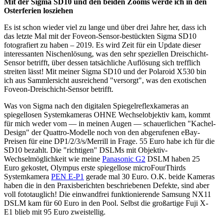
Mit der Sigma SD10 und den beiden Zooms werde ich in den
Osterferien losziehen
Es ist schon wieder viel zu lange und über drei Jahre her, dass ich
das letzte Mal mit der Foveon-Sensor-bestückten Sigma SD10
fotografiert zu haben – 2019. Es wird Zeit für ein Update dieser
interessanten Nischenlösung, was den sehr speziellen Dreischicht-
Sensor betrifft, über dessen tatsächliche Auflösung sich trefflich
streiten lässt! Mit meiner Sigma SD10 und der Polaroid X530 bin
ich aus Sammlersicht ausreichend "versorgt", was den exotischen
Foveon-Dreischicht-Sensor betrifft.
Was von Sigma nach den digitalen Spiegelreflexkameras an
spiegellosen Systemkameras OHNE Wechselobjektiv kam, kommt
für mich weder vom — in meinen Augen — schauerlichen "Kachel-
Design" der Quattro-Modelle noch von den abgerufenen eBay-
Preisen für eine DP1/2/3/s/Merrill in Frage. 55 Euro habe ich für die
SD10 bezahlt. Die "richtigen" DSLMs mit Objektiv-
Wechselmöglichkeit wie meine
Panasonic G2
DSLM haben 25
Euro gekostet, Olympus erste spiegellose microFourThirds
Systemkamera
PEN E-P1
gerade mal 30 Euro. O.K. beide Kameras
haben die in den Praxisberichten beschriebenen Defekte, sind aber
voll fototauglich! Die einwandfrei funktionierende Samsung NX11
DSLM kam für 60 Euro in den Pool. Selbst die großartige Fuji X-
E1 blieb mit 95 Euro zweistellig.