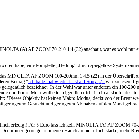
MINOLTA (A) AF ZOOM 70-210 1:4 (32) anschaut, war es wohl nur eine F
woren habe, eine komplette „Heilung“ durch spiegellose Systemkameras
das MINOLTA AF ZOOM 100-200mm 1:4.5 (22) in der Überschrift glat
deren Beitrag "
Ich hatte mal wieder Lust auf Sony ;-)
"
war zu lesen: Ir
s gelegentlich bezeichnet. In der Wahl war unter anderem ein 100-20
 und Porto. Mehr wollte ich eigentlich nicht in ein auslaufendes, tot
bt: "Dieses Objektiv hat keinen Makro Modus, deckt von der Brennweit
, mit geringerem Gewicht und geringeren Abmaßen auf den Markt gebrac
chnell erledigt! Für 5 Euro lass ich kein MINOLTA (A) AF ZOOM 70-21
en. Den immer gerne genommenen Hauch an mehr Lichtstärke, mehr Br