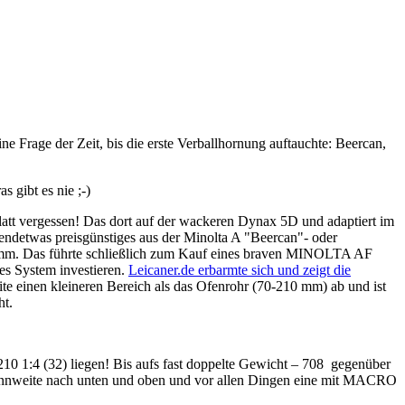
rage der Zeit, bis die erste Verballhornung auftauchte: Beercan,
 gibt es nie ;-)
t vergessen! Das dort auf der wackeren Dynax 5D und adaptiert im
gendetwas preisgünstiges aus der Minolta A "Beercan"- oder
0 mm. Das führte schließlich zum Kauf eines braven MINOLTA AF
es System investieren.
Leicaner.de erbarmte sich und zeigt die
e einen kleineren Bereich als das Ofenrohr (70-210 mm) ab und ist
ht.
0 1:4 (32) liegen! Bis aufs fast doppelte Gewicht – 708 gegenüber
ennweite nach unten und oben und vor allen Dingen eine mit MACRO