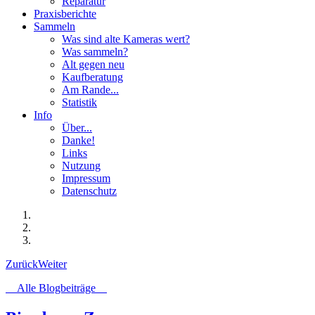
Reparatur
Praxisberichte
Sammeln
Was sind alte Kameras wert?
Was sammeln?
Alt gegen neu
Kaufberatung
Am Rande...
Statistik
Info
Über...
Danke!
Links
Nutzung
Impressum
Datenschutz
Zurück
Weiter
Alle Blogbeiträge