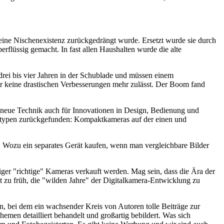
 eine Nischenexistenz zurückgedrängt wurde. Ersetzt wurde sie durch
rflüssig gemacht. In fast allen Haushalten wurde die alte
drei bis vier Jahren in der Schublade und müssen einem
der keine drastischen Verbesserungen mehr zulässt. Der Boom fand
ie neue Technik auch für Innovationen in Design, Bedienung und
eratypen zurückgefunden: Kompaktkameras auf der einen und
 Wozu ein separates Gerät kaufen, wenn man vergleichbare Bilder
niger "richtige" Kameras verkauft werden. Mag sein, dass die Ära der
 zu früh, die "wilden Jahre" der Digitalkamera-Entwicklung zu
 bei dem ein wachsender Kreis von Autoren tolle Beiträge zur
hemen detailliert behandelt und großartig bebildert. Was sich