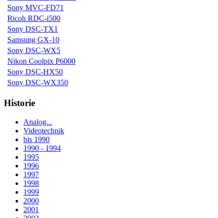
Sony MVC-FD71
Ricoh RDC-i500
Sony DSC-TX1
Samsung GX-10
Sony DSC-WX5
Nikon Coolpix P6000
Sony DSC-HX50
Sony DSC-WX350
Historie
Analog...
Videotechnik
bis 1990
1990 - 1994
1995
1996
1997
1998
1999
2000
2001