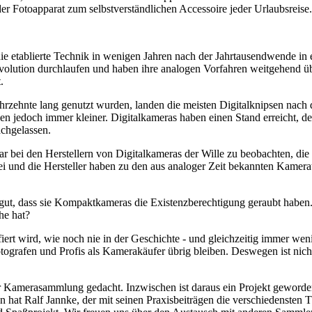
 Fotoapparat zum selbstverständlichen Accessoire jeder Urlaubsreise.
ie etablierte Technik in wenigen Jahren nach der Jahrtausendwende in
volution durchlaufen und haben ihre analogen Vorfahren weitgehend übe
.
hrzehnte lang genutzt wurden, landen die meisten Digitalknipsen nach 
den jedoch immer kleiner. Digitalkameras haben einen Stand erreicht, 
achgelassen.
war bei den Herstellern von Digitalkameras der Wille zu beobachten, d
rbei und die Hersteller haben zu den aus analoger Zeit bekannten Kam
ut, dass sie Kompaktkameras die Existenzberechtigung geraubt haben.
he hat?
fiert wird, wie noch nie in der Geschichte - und gleichzeitig immer we
ografen und Profis als Kamerakäufer übrig bleiben. Deswegen ist nicht
 Kamerasammlung gedacht. Inzwischen ist daraus ein Projekt geworden,
 hat Ralf Jannke, der mit seinen Praxisbeiträgen die verschiedensten T