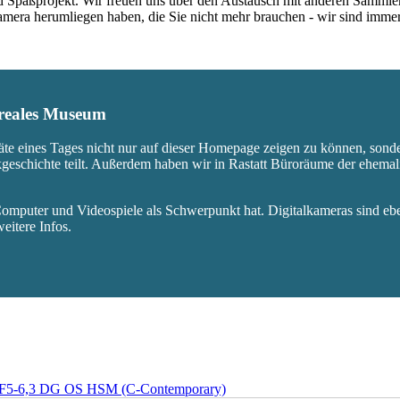
nd Spaßprojekt. Wir freuen uns über den Austausch mit anderen Sammle
 Kamera herumliegen haben, die Sie nicht mehr brauchen - wir sind imm
s reales Museum
äte eines Tages nicht nur auf dieser Homepage zeigen zu können, sond
ikgeschichte teilt. Außerdem haben wir in Rastatt Büroräume der ehem
mputer und Videospiele als Schwerpunkt hat. Digitalkameras sind eben
eitere Infos.
 F5-6,3 DG OS HSM (C-Contemporary)