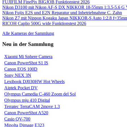
FUJIFILM FinePix BIGJOB Funktionstest 2026
Nikon D3100 mit Nikon AF-S DX NIKKOR 18-55mm 1:3.5-5.6 G 
Nikon Fujix E2S und E2N Reparatur und Inbetriebnahme C. Zahn
Nikon Z7 mit Nippon Kogaku Japan NIKKOR-S Auto 1:2.8 f=35
RICOH Caplio 500G wide Funktionstest 2026
Alle Kameras der Sammlung
Neu in der Sammlung
Xiaomi Mi Sphere Camera
Canon PowerShot S1 IS
Canon EOS 100D
Sony NEX 3N
Lexibook DJ030HW Hot Wheels
Aiptek Pocket DV
Olympus Camedia C-460 Zoom del Sol
Olympus mju 410 Digital
Terratec TerraCAM 2move 1.3
Canon PowerShot A520
Casio QV-700
Minolta Dimage E323