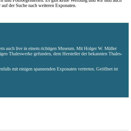
rn und Fotobegeisterten. Es gibt keine Werbung und wir sind auch
er auf der Suche nach weiteren Exponaten.
ern auch live in einem richtigen Museum. Mit Holger W. Müller
aligen Thaleswerke gefunden, dem Hersteller der bekannten Thales-
falls mit einigen spannenden Exponaten vertreten. Geöffnet ist