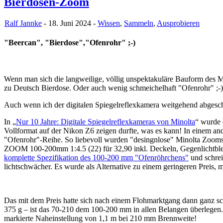
Bierdosen-Zoom
Ralf Jannke
- 18. Juni 2024 -
Wissen
,
Sammeln
,
Ausprobieren
"Beercan", "Bierdose","Ofenrohr" ;-)
Wenn man sich die langweilige, völlig unspektakuläre Bauform des 
zu Deutsch Bierdose. Oder auch wenig schmeichelhaft "Ofenrohr" ;-)
Auch wenn ich der digitalen Spiegelreflexkamera weitgehend abgesch
In „
Nur 10 Jahre: Digitale Spiegelreflexkameras von Minolta
“ wurde 
Vollformat auf der Nikon Z6 zeigen durfte, was es kann! In einem an
"Ofenrohr"-Reihe. So liebevoll wurden "desingnlose" Minolta Zoom
ZOOM 100-200mm 1:4.5 (22) für 32,90 inkl. Deckeln, Gegenlichtblende
komplette Spezifikation des 100-200 mm "Ofenröhrchens"
und schrei
lichtschwächer. Es wurde als Alternative zu einem geringeren Preis
Das mit dem Preis hatte sich nach einem Flohmarktgang dann ganz s
375 g – ist das 70-210 dem 100-200 mm in allen Belangen überleg
markierte Naheinstellung von 1,1 m bei 210 mm Brennweite!