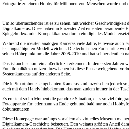
Fotografie zu einem Hobby für Millionen von Menschen wurde und der
Um so überraschender ist es zu sehen, mit welcher Geschwindigkeit d
Digitalkameras. Diese haben in kürzester Zeit eine atemberaubende E
Spiegelreflex- oder Kompaktkamera durch ein digitales Modell ersetzt
Während die meisten analogen Kameras viele Jahre, teilweise auch Ja
leistungsfähigeren Modell weichen. Die technischen Fortschritte wer
seinen Höhepunkt um die Jahre 2008-2010 und hat seither deutlich n
Das ist auch schon rein äußerlich zu erkennen: In den ersten Jahren 
Funktionalität zu nutzen. Inzwischen ist diese Phase weitgehend vo
Systemkameras auf der anderen Seite.
Die in Smartphones eingebauten Kameras sind inzwischen jedoch so g
auch mit dem Handy hinbekommt, das man zudem immer in der Tasc
Es entsteht so im Moment die paradoxe Situation, dass so viel fotogra
Fotoapparate für jedermann zu Ende geht und bald nur noch Hobbyfot
dokumentieren.
Diese Homepage war anfangs vor allem als virtuelles Museum meiner
Digitalkamera-Geschichte beisteuert. Den weitaus größten Anteil daran