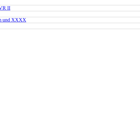
VR II
mm und XXXX