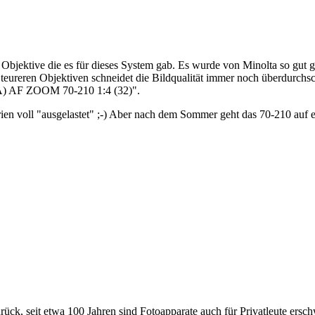
jektive die es für dieses System gab. Es wurde von Minolta so gut ge
 teureren Objektiven schneidet die Bildqualität immer noch überdurchsc
(A) AF ZOOM 70-210 1:4 (32)".
n voll "ausgelastet" ;-) Aber nach dem Sommer geht das 70-210 auf ein
rück, seit etwa 100 Jahren sind Fotoapparate auch für Privatleute ersch