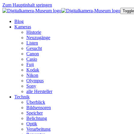
Zum Hauptinhalt springen
Toggle
Blog
Kameras
Historie
Neuzugänge
Listen
Gesucht
Canon
Casio
Fuji
Kodak
Nikon
Olympus
Sony
alle Hersteller
Technik
Überblick
Bildsensoren
Speicher
Belichtung
Optik
Verarbeitung