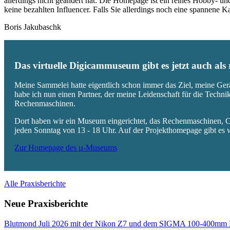
allerdings nicht geändert hat: Die Homepage ist ein reines Hobby- u
keine bezahlten Influencer. Falls Sie allerdings noch eine spannene
Boris Jakubaschk
Das virtuelle Digicammuseum gibt es jetzt auch al
Meine Sammelei hatte eigentlich schon immer das Ziel, meine Ger
habe ich nun einen Partner, der meine Leidenschaft für die Techn
Rechenmaschinen.
Dort haben wir ein Museum eingerichtet, das Rechenmaschinen, Co
jeden Sonntag von 13 - 18 Uhr. Auf der Projekthomepage gibt es w
Zur Homepage des µ-Museums
Alle Praxisberichte
Neue Praxisberichte
Blutmond Juli 2026 mit der Nikon Z7 und dem SIGMA 100-400mm