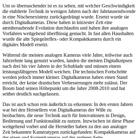
Um so überraschender ist es zu sehen, mit welcher Geschwindigkeit
die etablierte Technik in wenigen Jahren nach der Jahrtausendwende
in eine Nischenexistenz zurückgedrängt wurde. Ersetzt wurde sie
durch Digitalkameras. Diese haben in kürzester Zeit eine
atemberaubende Evolution durchlaufen und haben ihre analogen
Vorfahren weitgehend überflüssig gemacht. In fast allen Haushalten
wurde die alte Spiegelreflex- oder Kompaktkamera durch ein
digitales Modell ersetzt.
Während die meisten analogen Kameras viele Jahre, teilweise auch
Jahrzehnte lang genutzt wurden, landen die meisten Digitalknipsen
nach drei bis vier Jahren in der Schublade und müssen einem
leistungsfähigeren Modell weichen. Die technischen Fortschritte
werden jedoch immer kleiner. Digitalkameras haben einen Stand
erreicht, der keine drastischen Verbesserungen mehr zulässt. Der
Boom fand seinen Höhepunkt um die Jahre 2008-2010 und hat
seither deutlich nachgelassen.
Das ist auch schon rein äußerlich zu erkennen: In den ersten Jahren
war bei den Herstellern von Digitalkameras der Wille zu
beobachten, die neue Technik auch für Innovationen in Design,
Bedienung und Funktionalität zu nutzen. Inzwischen ist diese Phase
weitgehend vorbei und die Hersteller haben zu den aus analoger
Zeit bekannten Kameratypen zurückgefunden: Kompaktkameras auf
der einen und Systemkameras auf der anderen Seite.