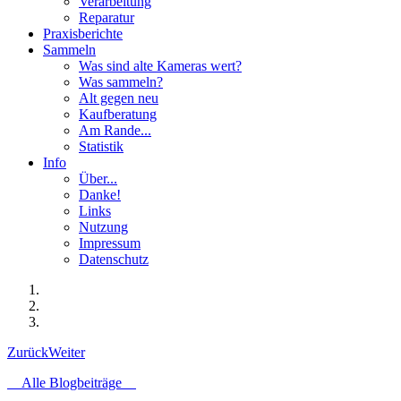
Verarbeitung
Reparatur
Praxisberichte
Sammeln
Was sind alte Kameras wert?
Was sammeln?
Alt gegen neu
Kaufberatung
Am Rande...
Statistik
Info
Über...
Danke!
Links
Nutzung
Impressum
Datenschutz
Zurück
Weiter
Alle Blogbeiträge