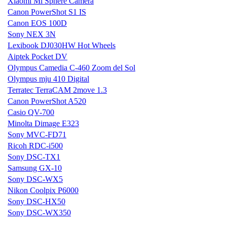
Xiaomi Mi Sphere Camera
Canon PowerShot S1 IS
Canon EOS 100D
Sony NEX 3N
Lexibook DJ030HW Hot Wheels
Aiptek Pocket DV
Olympus Camedia C-460 Zoom del Sol
Olympus mju 410 Digital
Terratec TerraCAM 2move 1.3
Canon PowerShot A520
Casio QV-700
Minolta Dimage E323
Sony MVC-FD71
Ricoh RDC-i500
Sony DSC-TX1
Samsung GX-10
Sony DSC-WX5
Nikon Coolpix P6000
Sony DSC-HX50
Sony DSC-WX350