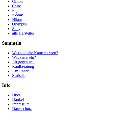
Canon
Casio
Fuji
Kodak
Nikon
Olympus
Sony
alle Hersteller
Sammeln
Was sind alte Kameras wert?
Was sammeln?
Alt gegen neu
Kaufberatung
Am Rande...
Statistik
Info
Über...
Danke!
Impressum
Datenschutz