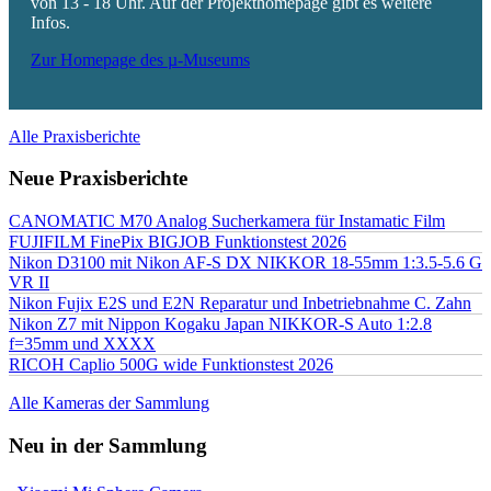
von 13 - 18 Uhr. Auf der Projekthomepage gibt es weitere
Infos.
Zur Homepage des µ-Museums
Alle Praxisberichte
Neue Praxisberichte
CANOMATIC M70 Analog Sucherkamera für Instamatic Film
FUJIFILM FinePix BIGJOB Funktionstest 2026
Nikon D3100 mit Nikon AF-S DX NIKKOR 18-55mm 1:3.5-5.6 G
VR II
Nikon Fujix E2S und E2N Reparatur und Inbetriebnahme C. Zahn
Nikon Z7 mit Nippon Kogaku Japan NIKKOR-S Auto 1:2.8
f=35mm und XXXX
RICOH Caplio 500G wide Funktionstest 2026
Alle Kameras der Sammlung
Neu in der Sammlung