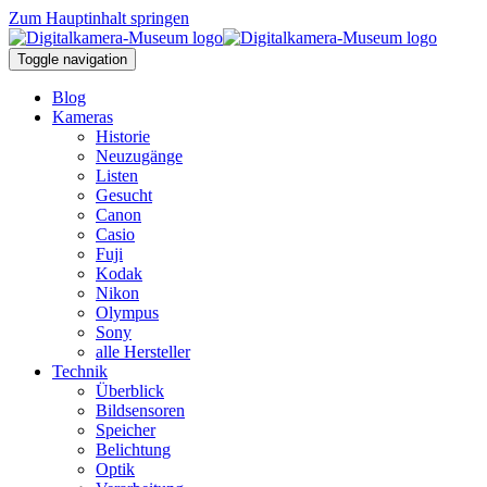
Zum Hauptinhalt springen
Toggle navigation
Blog
Kameras
Historie
Neuzugänge
Listen
Gesucht
Canon
Casio
Fuji
Kodak
Nikon
Olympus
Sony
alle Hersteller
Technik
Überblick
Bildsensoren
Speicher
Belichtung
Optik