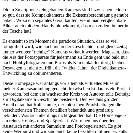
Die in Smartphones eingebauten Kameras sind inzwischen jedoch
so gut, dass sie Kompaktkameras die Existenzberechtigung geraubt
haben. Wozu ein separates Gerät kaufen, wenn man vergleichbare
Bilder auch mit dem Handy hinbekommt, das man zudem immer in
der Tasche hat?
Es entsteht so im Moment die paradoxe Situation, dass so viel
fotografiert wird, wie noch nie in der Geschichte - und gleichzeitig
immer weniger "richtige" Kameras verkauft werden. Mag sein, dass
die Ära der Fotoapparate für jedermann zu Ende geht und bald nur
noch Hobbyfotografen und Profis als Kamerakäufer übrig bleiben.
Deswegen ist nicht zu früh, die "wilden Jahre" der Digitalkamera-
Entwicklung zu dokumentieren.
Diese Homepage war anfangs vor allem als virtuelles Museum
meiner Kamerasammlung gedacht. Inzwischen ist daraus ein Projekt
geworden, bei dem ein wachsender Kreis von Autoren tolle Beiträge
zur Digitalkamera-Geschichte beisteuert. Den weitaus größten
Anteil daran hat Ralf Jannke, der mit seinen Praxisbeiträgen die
verschiedensten Themen detailliert behandelt und großartig
bebildert. Was sich allerdings nicht geändert hat: Die Homepage ist
ein reines Hobby- und Spaßprojekt. Wir freuen uns über den
Austausch mit anderen Sammlern und Fotobegeisterten. Es gibt
keine Werbung und wir sind auch keine bezahlten Influencer. Falls