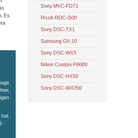
n
Sony MVC-FD71
in
n. Es
Ricoh RDC-i500
era
Sony DSC-TX1
Samsung GX-10
Sony DSC-WX5
Nikon Coolpix P6000
Sony DSC-HX50
epage
Sony DSC-WX350
tner,
ligen
hat.
3 -