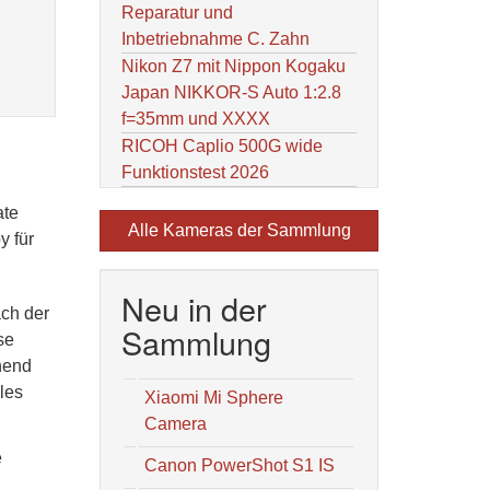
Reparatur und
Inbetriebnahme C. Zahn
Nikon Z7 mit Nippon Kogaku
Japan NIKKOR-S Auto 1:2.8
f=35mm und XXXX
RICOH Caplio 500G wide
Funktionstest 2026
ate
Alle Kameras der Sammlung
y für
Neu in der
ach der
Sammlung
se
hend
les
Xiaomi Mi Sphere
Camera
e
Canon PowerShot S1 IS