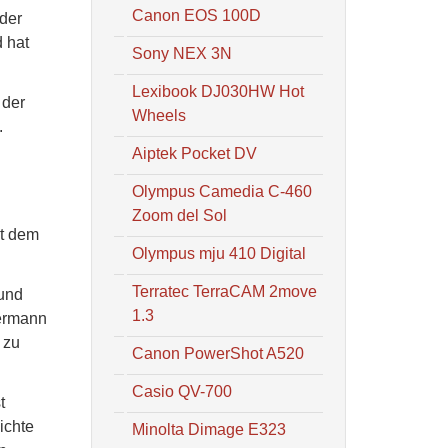
Canon EOS 100D
 der
 hat
Sony NEX 3N
Lexibook DJ030HW Hot
 der
Wheels
.
Aiptek Pocket DV
Olympus Camedia C-460
Zoom del Sol
it dem
Olympus mju 410 Digital
Terratec TerraCAM 2move
 und
1.3
dermann
 zu
Canon PowerShot A520
Casio QV-700
t
ichte
Minolta Dimage E323