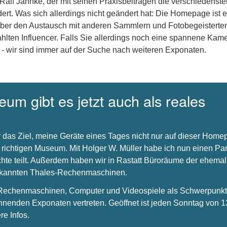
 Ralf Jannke, der mit seinen Praxisbeiträgen die verschiedenste
dert. Was sich allerdings nicht geändert hat: Die Homepage ist e
über den Austausch mit anderen Sammlern und Fotobegeisterte
hlten Influencer. Falls Sie allerdings noch eine spannene Kam
 - wir sind immer auf der Suche nach weiteren Exponaten.
um gibt es jetzt auch als reales
 das Ziel, meine Geräte eines Tages nicht nur auf dieser Hom
 richtigen Museum. Mit Holger W. Müller habe ich nun einen Par
chte teilt. Außerdem haben wir in Rastatt Büroräume der ehema
bekannten Thales-Rechenmaschinen.
s Rechenmaschinen, Computer und Videospiele als Schwerpunkt 
nnenden Exponaten vertreten. Geöffnet ist jeden Sonntag von 1
re Infos.