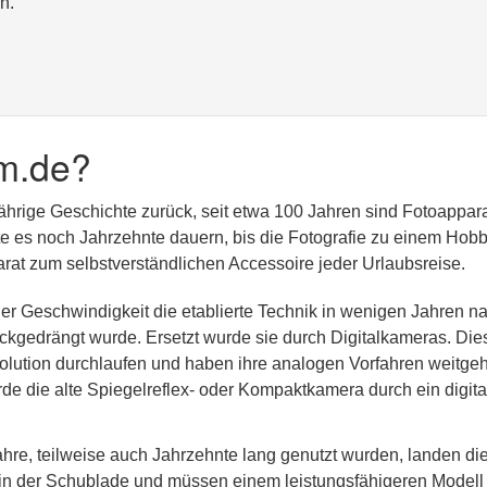
n.
m.de?
jährige Geschichte zurück, seit etwa 100 Jahren sind Fotoappar
lte es noch Jahrzehnte dauern, bis die Fotografie zu einem Hobb
at zum selbstverständlichen Accessoire jeder Urlaubsreise.
er Geschwindigkeit die etablierte Technik in wenigen Jahren n
kgedrängt wurde. Ersetzt wurde sie durch Digitalkameras. Die
olution durchlaufen und haben ihre analogen Vorfahren weitge
rde die alte Spiegelreflex- oder Kompaktkamera durch ein digita
re, teilweise auch Jahrzehnte lang genutzt wurden, landen di
n in der Schublade und müssen einem leistungsfähigeren Modell