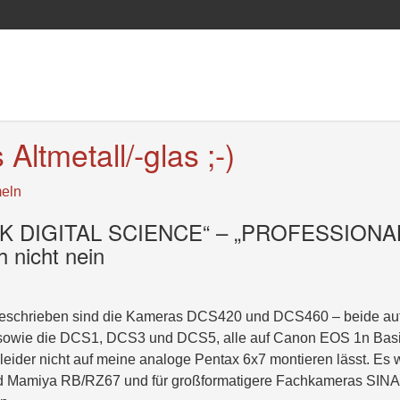
s Altmetall/-glas ;-)
eln
ODAK DIGITAL SCIENCE“ – „PROFESSIONA
nicht nein
n beschrieben sind die Kameras DCS420 und DCS460 – beide au
 sowie die DCS1, DCS3 und DCS5, alle auf Canon EOS 1n Basi
eider nicht auf meine analoge Pentax 6x7 montieren lässt. Es 
 und Mamiya RB/RZ67 und für großformatigere Fachkameras SIN