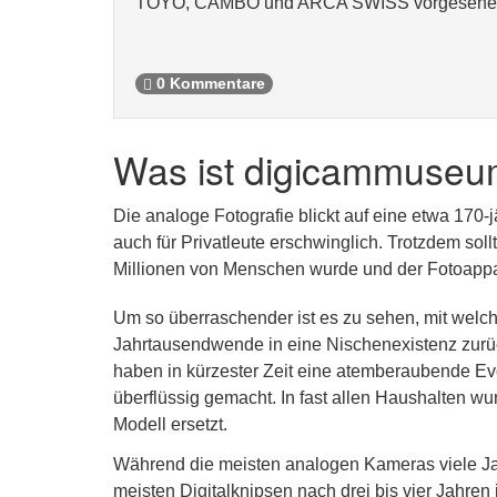
TOYO, CAMBO und ARCA SWISS vorgesehe
0 Kommentare
Was ist digicammuseu
Die analoge Fotografie blickt auf eine etwa 170-
auch für Privatleute erschwinglich. Trotzdem sol
Millionen von Menschen wurde und der Fotoappar
Um so überraschender ist es zu sehen, mit welch
Jahrtausendwende in eine Nischenexistenz zurüc
haben in kürzester Zeit eine atemberaubende Ev
überflüssig gemacht. In fast allen Haushalten wu
Modell ersetzt.
Während die meisten analogen Kameras viele Jah
meisten Digitalknipsen nach drei bis vier Jahre