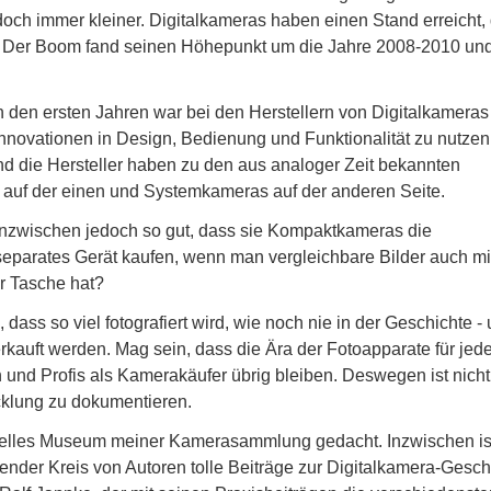
doch immer kleiner. Digitalkameras haben einen Stand erreicht,
. Der Boom fand seinen Höhepunkt um die Jahre 2008-2010 und
n den ersten Jahren war bei den Herstellern von Digitalkameras
Innovationen in Design, Bedienung und Funktionalität zu nutzen
nd die Hersteller haben zu den aus analoger Zeit bekannten
uf der einen und Systemkameras auf der anderen Seite.
nzwischen jedoch so gut, dass sie Kompaktkameras die
eparates Gerät kaufen, wenn man vergleichbare Bilder auch m
r Tasche hat?
dass so viel fotografiert wird, wie noch nie in der Geschichte -
erkauft werden. Mag sein, dass die Ära der Fotoapparate für je
und Profis als Kamerakäufer übrig bleiben. Deswegen ist nicht
icklung zu dokumentieren.
uelles Museum meiner Kamerasammlung gedacht. Inzwischen is
nder Kreis von Autoren tolle Beiträge zur Digitalkamera-Gesch