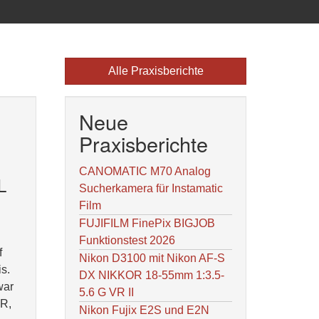
Alle Praxisberichte
Neue
Praxisberichte
CANOMATIC M70 Analog
L
Sucherkamera für Instamatic
Film
FUJIFILM FinePix BIGJOB
Funktionstest 2026
f
Nikon D3100 mit Nikon AF-S
s.
DX NIKKOR 18-55mm 1:3.5-
war
5.6 G VR II
AR,
Nikon Fujix E2S und E2N