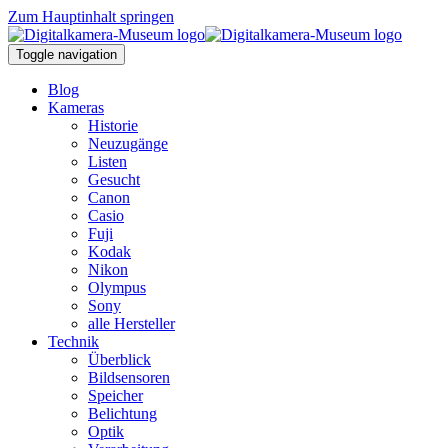
Zum Hauptinhalt springen
Toggle navigation
Blog
Kameras
Historie
Neuzugänge
Listen
Gesucht
Canon
Casio
Fuji
Kodak
Nikon
Olympus
Sony
alle Hersteller
Technik
Überblick
Bildsensoren
Speicher
Belichtung
Optik