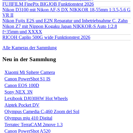
FUJIFILM FinePix BIGJOB Funktionstest 2026
Nikon D3100 mit Nikon AF-S DX NIKKOR 18-55mm 1:3.5-5.6 G
VR II
Nikon Fujix E2S und E2N Reparatur und Inbetriebnahme C. Zahn
Nikon Z7 mit Nippon Kogaku Japan NIKKOR-S Auto 1:2.8
f=35mm und XXXX
RICOH Caplio 500G wide Funktionstest 2026
Alle Kameras der Sammlung
Neu in der Sammlung
Xiaomi Mi Sphere Camera
Canon PowerShot S1 IS
Canon EOS 100D
Sony NEX 3N
Lexibook DJ030HW Hot Wheels
Aiptek Pocket DV
Olympus Camedia C-460 Zoom del Sol
Olympus mju 410 Digital
Terratec TerraCAM 2move 1.3
Canon PowerShot A520