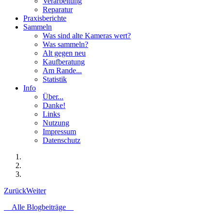
Verarbeitung
Reparatur
Praxisberichte
Sammeln
Was sind alte Kameras wert?
Was sammeln?
Alt gegen neu
Kaufberatung
Am Rande...
Statistik
Info
Über...
Danke!
Links
Nutzung
Impressum
Datenschutz
Zurück
Weiter
Alle Blogbeiträge