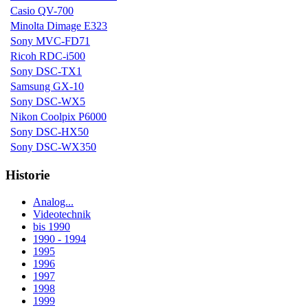
Casio QV-700
Minolta Dimage E323
Sony MVC-FD71
Ricoh RDC-i500
Sony DSC-TX1
Samsung GX-10
Sony DSC-WX5
Nikon Coolpix P6000
Sony DSC-HX50
Sony DSC-WX350
Historie
Analog...
Videotechnik
bis 1990
1990 - 1994
1995
1996
1997
1998
1999