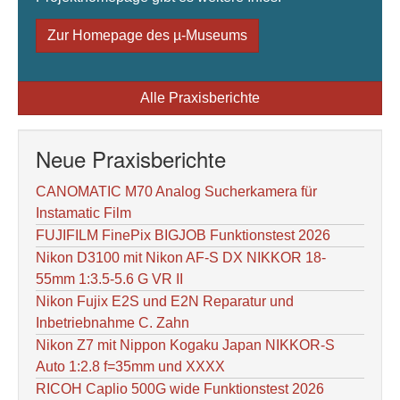
Zur Homepage des µ-Museums
Alle Praxisberichte
Neue Praxisberichte
CANOMATIC M70 Analog Sucherkamera für
Instamatic Film
FUJIFILM FinePix BIGJOB Funktionstest 2026
Nikon D3100 mit Nikon AF-S DX NIKKOR 18-
55mm 1:3.5-5.6 G VR II
Nikon Fujix E2S und E2N Reparatur und
Inbetriebnahme C. Zahn
Nikon Z7 mit Nippon Kogaku Japan NIKKOR-S
Auto 1:2.8 f=35mm und XXXX
RICOH Caplio 500G wide Funktionstest 2026