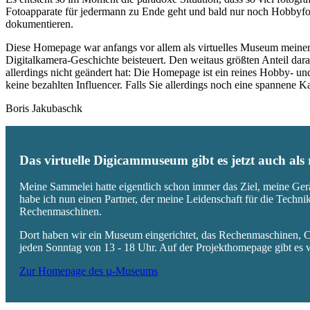
Fotoapparate für jedermann zu Ende geht und bald nur noch Hobbyfot
dokumentieren.
Diese Homepage war anfangs vor allem als virtuelles Museum meiner
Digitalkamera-Geschichte beisteuert. Den weitaus größten Anteil daran
allerdings nicht geändert hat: Die Homepage ist ein reines Hobby- u
keine bezahlten Influencer. Falls Sie allerdings noch eine spannene
Boris Jakubaschk
Das virtuelle Digicammuseum gibt es jetzt auch al
Meine Sammelei hatte eigentlich schon immer das Ziel, meine Ger
habe ich nun einen Partner, der meine Leidenschaft für die Techn
Rechenmaschinen.
Dort haben wir ein Museum eingerichtet, das Rechenmaschinen, Co
jeden Sonntag von 13 - 18 Uhr. Auf der Projekthomepage gibt es w
Zur Homepage des µ-Museums