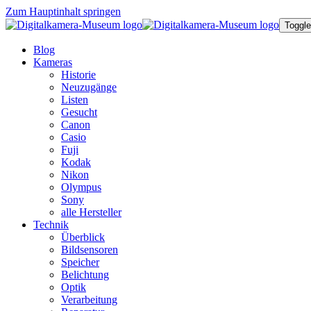
Zum Hauptinhalt springen
Toggle
Blog
Kameras
Historie
Neuzugänge
Listen
Gesucht
Canon
Casio
Fuji
Kodak
Nikon
Olympus
Sony
alle Hersteller
Technik
Überblick
Bildsensoren
Speicher
Belichtung
Optik
Verarbeitung