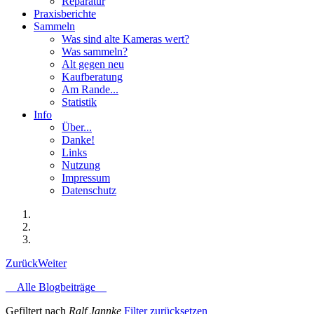
Reparatur
Praxisberichte
Sammeln
Was sind alte Kameras wert?
Was sammeln?
Alt gegen neu
Kaufberatung
Am Rande...
Statistik
Info
Über...
Danke!
Links
Nutzung
Impressum
Datenschutz
Zurück
Weiter
Alle Blogbeiträge
Gefiltert nach
Ralf Jannke
Filter zurücksetzen