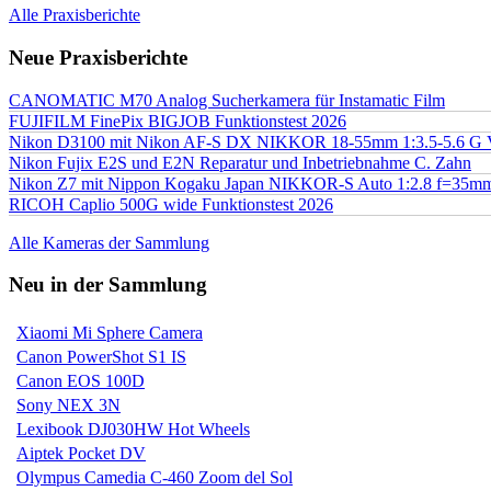
Alle Praxisberichte
Neue Praxisberichte
CANOMATIC M70 Analog Sucherkamera für Instamatic Film
FUJIFILM FinePix BIGJOB Funktionstest 2026
Nikon D3100 mit Nikon AF-S DX NIKKOR 18-55mm 1:3.5-5.6 G 
Nikon Fujix E2S und E2N Reparatur und Inbetriebnahme C. Zahn
Nikon Z7 mit Nippon Kogaku Japan NIKKOR-S Auto 1:2.8 f=35
RICOH Caplio 500G wide Funktionstest 2026
Alle Kameras der Sammlung
Neu in der Sammlung
Xiaomi Mi Sphere Camera
Canon PowerShot S1 IS
Canon EOS 100D
Sony NEX 3N
Lexibook DJ030HW Hot Wheels
Aiptek Pocket DV
Olympus Camedia C-460 Zoom del Sol