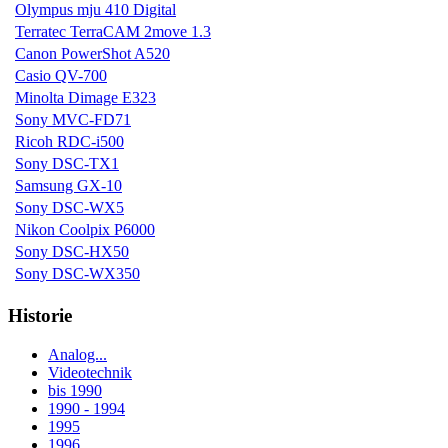
Olympus mju 410 Digital
Terratec TerraCAM 2move 1.3
Canon PowerShot A520
Casio QV-700
Minolta Dimage E323
Sony MVC-FD71
Ricoh RDC-i500
Sony DSC-TX1
Samsung GX-10
Sony DSC-WX5
Nikon Coolpix P6000
Sony DSC-HX50
Sony DSC-WX350
Historie
Analog...
Videotechnik
bis 1990
1990 - 1994
1995
1996