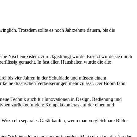
winglich. Trotzdem sollte es noch Jahrzehnte dauern, bis die
 eine Nischenexistenz zurückgedrängt wurde. Ersetzt wurde sie durch
rflüssig gemacht. In fast allen Haushalten wurde die alte
drei bis vier Jahren in der Schublade und müssen einem
der keine drastischen Verbesserungen mehr zulässt. Der Boom fand
ie neue Technik auch für Innovationen in Design, Bedienung und
eratypen zurückgefunden: Kompaktkameras auf der einen und
 Wozu ein separates Gerät kaufen, wenn man vergleichbare Bilder
niger "richtige" Kameras verkauft werden. Mag sein, dass die Ära der