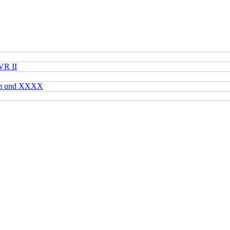
VR II
mm und XXXX