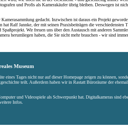
ografen und Profis als Kamerakäufer übrig bleiben. Deswegen ist nicht
 Kamerasammlung gedacht. Inzwischen ist daraus ein Projekt geworden,
 hat Ralf Jannke, der mit seinen Praxisbeiträgen die verschiedensten T
nd Spaßprojekt. Wir freuen uns über den Austausch mit anderen Sammle
 Kamera herumliegen haben, die Sie nicht mehr brauchen - wir sind imm
s reales Museum
äte eines Tages nicht nur auf dieser Homepage zeigen zu können, sond
ikgeschichte teilt. Außerdem haben wir in Rastatt Büroräume der ehem
mputer und Videospiele als Schwerpunkt hat. Digitalkameras sind eben
eitere Infos.