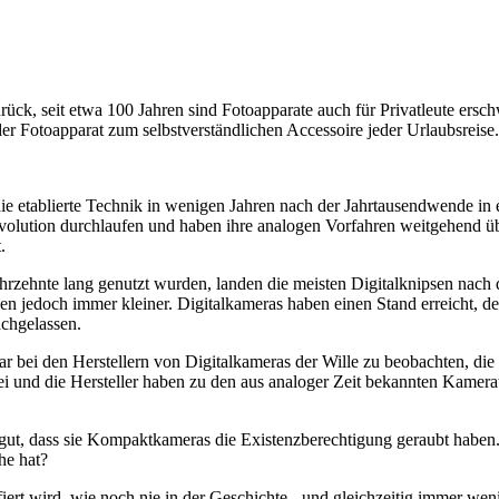
rück, seit etwa 100 Jahren sind Fotoapparate auch für Privatleute ersch
 Fotoapparat zum selbstverständlichen Accessoire jeder Urlaubsreise.
ie etablierte Technik in wenigen Jahren nach der Jahrtausendwende in
volution durchlaufen und haben ihre analogen Vorfahren weitgehend übe
.
hrzehnte lang genutzt wurden, landen die meisten Digitalknipsen nach 
den jedoch immer kleiner. Digitalkameras haben einen Stand erreicht, 
achgelassen.
war bei den Herstellern von Digitalkameras der Wille zu beobachten, d
rbei und die Hersteller haben zu den aus analoger Zeit bekannten Kam
ut, dass sie Kompaktkameras die Existenzberechtigung geraubt haben.
he hat?
fiert wird, wie noch nie in der Geschichte - und gleichzeitig immer we