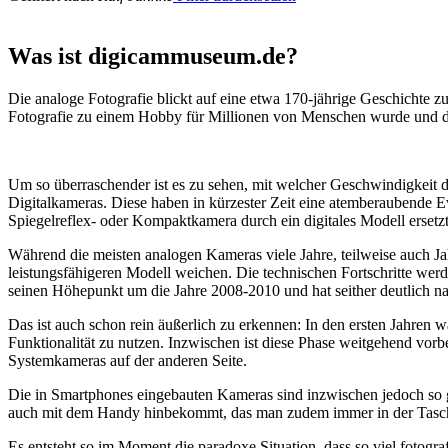
Was ist digicammuseum.de?
Die analoge Fotografie blickt auf eine etwa 170-jährige Geschichte zu
Fotografie zu einem Hobby für Millionen von Menschen wurde und der
Um so überraschender ist es zu sehen, mit welcher Geschwindigkeit d
Digitalkameras. Diese haben in kürzester Zeit eine atemberaubende E
Spiegelreflex- oder Kompaktkamera durch ein digitales Modell ersetzt
Während die meisten analogen Kameras viele Jahre, teilweise auch Ja
leistungsfähigeren Modell weichen. Die technischen Fortschritte wer
seinen Höhepunkt um die Jahre 2008-2010 und hat seither deutlich n
Das ist auch schon rein äußerlich zu erkennen: In den ersten Jahren 
Funktionalität zu nutzen. Inzwischen ist diese Phase weitgehend vo
Systemkameras auf der anderen Seite.
Die in Smartphones eingebauten Kameras sind inzwischen jedoch so g
auch mit dem Handy hinbekommt, das man zudem immer in der Tasc
Es entsteht so im Moment die paradoxe Situation, dass so viel fotogra