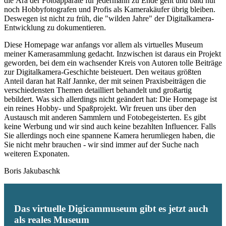
die Ära der Fotoapparate für jedermann zu Ende geht und bald nur
noch Hobbyfotografen und Profis als Kamerakäufer übrig bleiben.
Deswegen ist nicht zu früh, die "wilden Jahre" der Digitalkamera-
Entwicklung zu dokumentieren.
Diese Homepage war anfangs vor allem als virtuelles Museum
meiner Kamerasammlung gedacht. Inzwischen ist daraus ein Projekt
geworden, bei dem ein wachsender Kreis von Autoren tolle Beiträge
zur Digitalkamera-Geschichte beisteuert. Den weitaus größten
Anteil daran hat Ralf Jannke, der mit seinen Praxisbeiträgen die
verschiedensten Themen detailliert behandelt und großartig
bebildert. Was sich allerdings nicht geändert hat: Die Homepage ist
ein reines Hobby- und Spaßprojekt. Wir freuen uns über den
Austausch mit anderen Sammlern und Fotobegeisterten. Es gibt
keine Werbung und wir sind auch keine bezahlten Influencer. Falls
Sie allerdings noch eine spannene Kamera herumliegen haben, die
Sie nicht mehr brauchen - wir sind immer auf der Suche nach
weiteren Exponaten.
Boris Jakubaschk
Das virtuelle Digicammuseum gibt es jetzt auch
als reales Museum