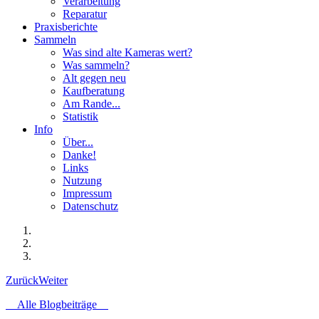
Verarbeitung
Reparatur
Praxisberichte
Sammeln
Was sind alte Kameras wert?
Was sammeln?
Alt gegen neu
Kaufberatung
Am Rande...
Statistik
Info
Über...
Danke!
Links
Nutzung
Impressum
Datenschutz
Zurück
Weiter
Alle Blogbeiträge