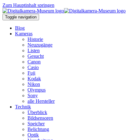
Zum Hauptinhalt springen
Toggle navigation
Blog
Kameras
Historie
Neuzugänge
Listen
Gesucht
Canon
Casio
Fuji
Kodak
Nikon
Olympus
Sony
alle Hersteller
Technik
Überblick
Bildsensoren
Speicher
Belichtung
Optik