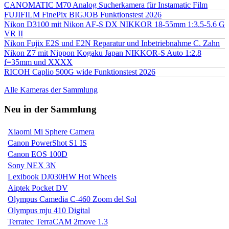
CANOMATIC M70 Analog Sucherkamera für Instamatic Film
FUJIFILM FinePix BIGJOB Funktionstest 2026
Nikon D3100 mit Nikon AF-S DX NIKKOR 18-55mm 1:3.5-5.6 G
VR II
Nikon Fujix E2S und E2N Reparatur und Inbetriebnahme C. Zahn
Nikon Z7 mit Nippon Kogaku Japan NIKKOR-S Auto 1:2.8
f=35mm und XXXX
RICOH Caplio 500G wide Funktionstest 2026
Alle Kameras der Sammlung
Neu in der Sammlung
Xiaomi Mi Sphere Camera
Canon PowerShot S1 IS
Canon EOS 100D
Sony NEX 3N
Lexibook DJ030HW Hot Wheels
Aiptek Pocket DV
Olympus Camedia C-460 Zoom del Sol
Olympus mju 410 Digital
Terratec TerraCAM 2move 1.3