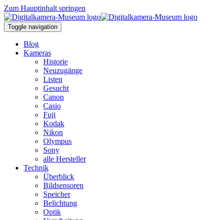
Zum Hauptinhalt springen
Toggle navigation
Blog
Kameras
Historie
Neuzugänge
Listen
Gesucht
Canon
Casio
Fuji
Kodak
Nikon
Olympus
Sony
alle Hersteller
Technik
Überblick
Bildsensoren
Speicher
Belichtung
Optik