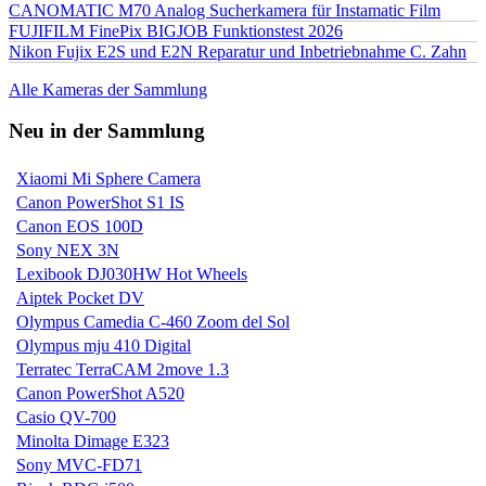
CANOMATIC M70 Analog Sucherkamera für Instamatic Film
FUJIFILM FinePix BIGJOB Funktionstest 2026
Nikon Fujix E2S und E2N Reparatur und Inbetriebnahme C. Zahn
Alle Kameras der Sammlung
Neu in der Sammlung
Xiaomi Mi Sphere Camera
Canon PowerShot S1 IS
Canon EOS 100D
Sony NEX 3N
Lexibook DJ030HW Hot Wheels
Aiptek Pocket DV
Olympus Camedia C-460 Zoom del Sol
Olympus mju 410 Digital
Terratec TerraCAM 2move 1.3
Canon PowerShot A520
Casio QV-700
Minolta Dimage E323
Sony MVC-FD71