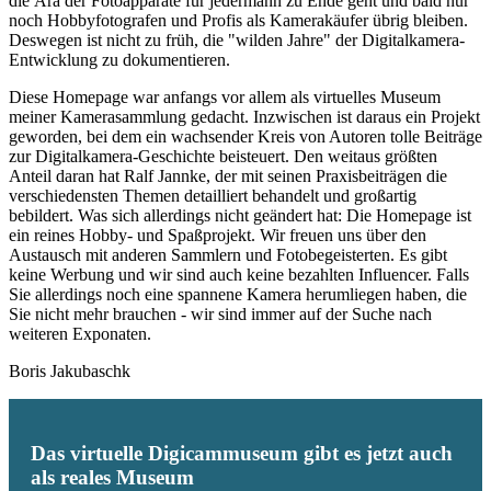
die Ära der Fotoapparate für jedermann zu Ende geht und bald nur
noch Hobbyfotografen und Profis als Kamerakäufer übrig bleiben.
Deswegen ist nicht zu früh, die "wilden Jahre" der Digitalkamera-
Entwicklung zu dokumentieren.
Diese Homepage war anfangs vor allem als virtuelles Museum
meiner Kamerasammlung gedacht. Inzwischen ist daraus ein Projekt
geworden, bei dem ein wachsender Kreis von Autoren tolle Beiträge
zur Digitalkamera-Geschichte beisteuert. Den weitaus größten
Anteil daran hat Ralf Jannke, der mit seinen Praxisbeiträgen die
verschiedensten Themen detailliert behandelt und großartig
bebildert. Was sich allerdings nicht geändert hat: Die Homepage ist
ein reines Hobby- und Spaßprojekt. Wir freuen uns über den
Austausch mit anderen Sammlern und Fotobegeisterten. Es gibt
keine Werbung und wir sind auch keine bezahlten Influencer. Falls
Sie allerdings noch eine spannene Kamera herumliegen haben, die
Sie nicht mehr brauchen - wir sind immer auf der Suche nach
weiteren Exponaten.
Boris Jakubaschk
Das virtuelle Digicammuseum gibt es jetzt auch
als reales Museum