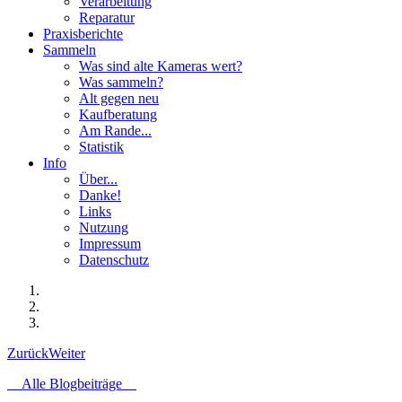
Verarbeitung
Reparatur
Praxisberichte
Sammeln
Was sind alte Kameras wert?
Was sammeln?
Alt gegen neu
Kaufberatung
Am Rande...
Statistik
Info
Über...
Danke!
Links
Nutzung
Impressum
Datenschutz
Zurück
Weiter
Alle Blogbeiträge