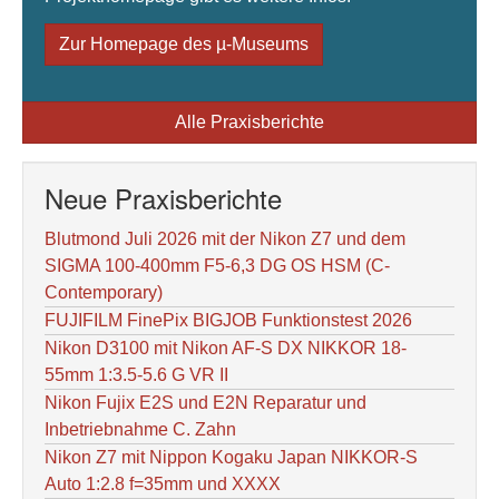
Zur Homepage des µ-Museums
Alle Praxisberichte
Neue Praxisberichte
Blutmond Juli 2026 mit der Nikon Z7 und dem
SIGMA 100-400mm F5-6,3 DG OS HSM (C-
Contemporary)
FUJIFILM FinePix BIGJOB Funktionstest 2026
Nikon D3100 mit Nikon AF-S DX NIKKOR 18-
55mm 1:3.5-5.6 G VR II
Nikon Fujix E2S und E2N Reparatur und
Inbetriebnahme C. Zahn
Nikon Z7 mit Nippon Kogaku Japan NIKKOR-S
Auto 1:2.8 f=35mm und XXXX