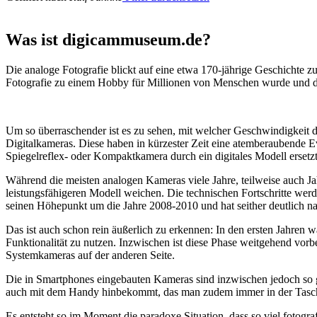
Was ist digicammuseum.de?
Die analoge Fotografie blickt auf eine etwa 170-jährige Geschichte zu
Fotografie zu einem Hobby für Millionen von Menschen wurde und der
Um so überraschender ist es zu sehen, mit welcher Geschwindigkeit d
Digitalkameras. Diese haben in kürzester Zeit eine atemberaubende E
Spiegelreflex- oder Kompaktkamera durch ein digitales Modell ersetzt
Während die meisten analogen Kameras viele Jahre, teilweise auch Ja
leistungsfähigeren Modell weichen. Die technischen Fortschritte wer
seinen Höhepunkt um die Jahre 2008-2010 und hat seither deutlich n
Das ist auch schon rein äußerlich zu erkennen: In den ersten Jahren 
Funktionalität zu nutzen. Inzwischen ist diese Phase weitgehend vo
Systemkameras auf der anderen Seite.
Die in Smartphones eingebauten Kameras sind inzwischen jedoch so g
auch mit dem Handy hinbekommt, das man zudem immer in der Tasc
Es entsteht so im Moment die paradoxe Situation, dass so viel fotogra