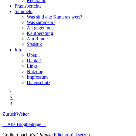
Reparatur
Praxisberichte
Sammeln
Was sind alte Kameras wert?
Was sammeln?
Alt gegen neu
Kaufberatung
Am Rande...
Statistik
Info
Über...
Danke!
Links
Nutzung
Impressum
Datenschutz
Zurück
Weiter
Alle Blogbeiträge
Gefiltert nach
Ralf Jannke
Filter zurücksetzen