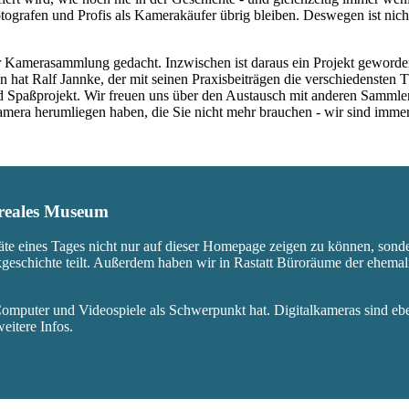
ografen und Profis als Kamerakäufer übrig bleiben. Deswegen ist nicht
 Kamerasammlung gedacht. Inzwischen ist daraus ein Projekt geworden,
 hat Ralf Jannke, der mit seinen Praxisbeiträgen die verschiedensten T
nd Spaßprojekt. Wir freuen uns über den Austausch mit anderen Sammle
 Kamera herumliegen haben, die Sie nicht mehr brauchen - wir sind imm
s reales Museum
äte eines Tages nicht nur auf dieser Homepage zeigen zu können, sond
ikgeschichte teilt. Außerdem haben wir in Rastatt Büroräume der ehem
mputer und Videospiele als Schwerpunkt hat. Digitalkameras sind eben
eitere Infos.