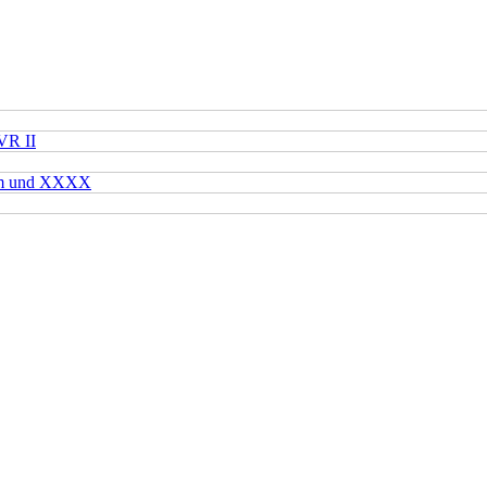
VR II
mm und XXXX