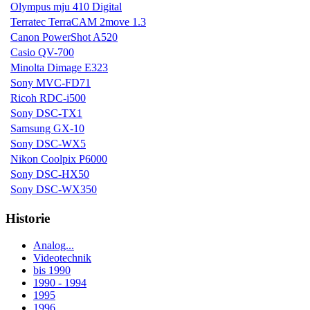
Olympus mju 410 Digital
Terratec TerraCAM 2move 1.3
Canon PowerShot A520
Casio QV-700
Minolta Dimage E323
Sony MVC-FD71
Ricoh RDC-i500
Sony DSC-TX1
Samsung GX-10
Sony DSC-WX5
Nikon Coolpix P6000
Sony DSC-HX50
Sony DSC-WX350
Historie
Analog...
Videotechnik
bis 1990
1990 - 1994
1995
1996