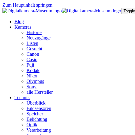
Zum Hauptinhalt springen
Toggle
Blog
Kameras
Historie
Neuzugänge
Listen
Gesucht
Canon
Casio
Fuji
Kodak
Nikon
Olympus
Sony
alle Hersteller
Technik
Überblick
Bildsensoren
Speicher
Belichtung
Optik
Verarbeitung