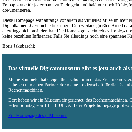
Fotoapparate für jedermann zu Ende geht und bald nur noch Hobbyfot
dokumentieren.
Diese Homepage war anfangs vor allem als virtuelles Museum meiner
Digitalkamera-Geschichte beisteuert. Den weitaus größten Anteil daran
allerdings nicht geändert hat: Die Homepage ist ein reines Hobby- u
keine bezahlten Influencer. Falls Sie allerdings noch eine spannene
Boris Jakubaschk
Das virtuelle Digicammuseum gibt es jetzt auch al
Meine Sammelei hatte eigentlich schon immer das Ziel, meine Ger
habe ich nun einen Partner, der meine Leidenschaft für die Techn
Rechenmaschinen.
Dort haben wir ein Museum eingerichtet, das Rechenmaschinen, Co
jeden Sonntag von 13 - 18 Uhr. Auf der Projekthomepage gibt es w
Zur Homepage des µ-Museums