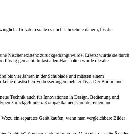
winglich. Trotzdem sollte es noch Jahrzehnte dauern, bis die
 eine Nischenexistenz zurückgedrängt wurde. Ersetzt wurde sie durch
rflüssig gemacht. In fast allen Haushalten wurde die alte
drei bis vier Jahren in der Schublade und müssen einem
der keine drastischen Verbesserungen mehr zulässt. Der Boom fand
ie neue Technik auch für Innovationen in Design, Bedienung und
eratypen zurückgefunden: Kompaktkameras auf der einen und
 Wozu ein separates Gerät kaufen, wenn man vergleichbare Bilder
niger "richtige" Kameras verkauft werden. Mag sein, dass die Ära der