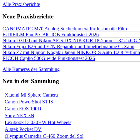
Alle Praxisberichte
Neue Praxisberichte
CANOMATIC M70 Analog Sucherkamera für Instamatic Film
FUJIFILM FinePix BIGJOB Funktionstest 2026
Nikon D3100 mit Nikon AF-S DX NIKKOR 18-55mm 1:3.5-5.6 G 
Nikon Fujix E2S und E2N Reparatur und Inbetriebnahme C. Zahn
Nikon Z7 mit Nippon Kogaku Japan NIKKOR-S Auto 1:2.8 f=35
RICOH Caplio 500G wide Funktionstest 2026
Alle Kameras der Sammlung
Neu in der Sammlung
Xiaomi Mi Sphere Camera
Canon PowerShot S1 IS
Canon EOS 100D
Sony NEX 3N
Lexibook DJ030HW Hot Wheels
Aiptek Pocket DV
Olympus Camedia C-460 Zoom del Sol