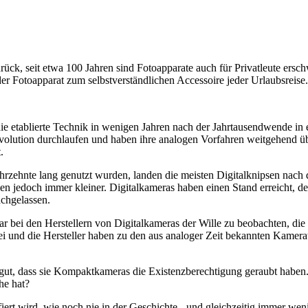
rück, seit etwa 100 Jahren sind Fotoapparate auch für Privatleute ersch
 Fotoapparat zum selbstverständlichen Accessoire jeder Urlaubsreise.
ie etablierte Technik in wenigen Jahren nach der Jahrtausendwende in
volution durchlaufen und haben ihre analogen Vorfahren weitgehend übe
.
hrzehnte lang genutzt wurden, landen die meisten Digitalknipsen nach 
den jedoch immer kleiner. Digitalkameras haben einen Stand erreicht, 
achgelassen.
war bei den Herstellern von Digitalkameras der Wille zu beobachten, d
rbei und die Hersteller haben zu den aus analoger Zeit bekannten Kam
ut, dass sie Kompaktkameras die Existenzberechtigung geraubt haben.
he hat?
fiert wird, wie noch nie in der Geschichte - und gleichzeitig immer we