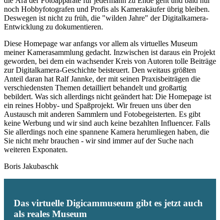
die Ära der Fotoapparate für jedermann zu Ende geht und bald nur
noch Hobbyfotografen und Profis als Kamerakäufer übrig bleiben.
Deswegen ist nicht zu früh, die "wilden Jahre" der Digitalkamera-
Entwicklung zu dokumentieren.
Diese Homepage war anfangs vor allem als virtuelles Museum
meiner Kamerasammlung gedacht. Inzwischen ist daraus ein Projekt
geworden, bei dem ein wachsender Kreis von Autoren tolle Beiträge
zur Digitalkamera-Geschichte beisteuert. Den weitaus größten
Anteil daran hat Ralf Jannke, der mit seinen Praxisbeiträgen die
verschiedensten Themen detailliert behandelt und großartig
bebildert. Was sich allerdings nicht geändert hat: Die Homepage ist
ein reines Hobby- und Spaßprojekt. Wir freuen uns über den
Austausch mit anderen Sammlern und Fotobegeisterten. Es gibt
keine Werbung und wir sind auch keine bezahlten Influencer. Falls
Sie allerdings noch eine spannene Kamera herumliegen haben, die
Sie nicht mehr brauchen - wir sind immer auf der Suche nach
weiteren Exponaten.
Boris Jakubaschk
Das virtuelle Digicammuseum gibt es jetzt auch
als reales Museum