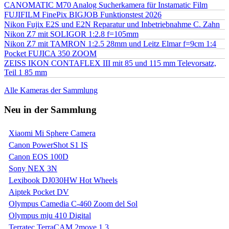
CANOMATIC M70 Analog Sucherkamera für Instamatic Film
FUJIFILM FinePix BIGJOB Funktionstest 2026
Nikon Fujix E2S und E2N Reparatur und Inbetriebnahme C. Zahn
Nikon Z7 mit SOLIGOR 1:2.8 f=105mm
Nikon Z7 mit TAMRON 1:2.5 28mm und Leitz Elmar f=9cm 1:4
Pocket FUJICA 350 ZOOM
ZEISS IKON CONTAFLEX III mit 85 und 115 mm Televorsatz,
Teil 1 85 mm
Alle Kameras der Sammlung
Neu in der Sammlung
Xiaomi Mi Sphere Camera
Canon PowerShot S1 IS
Canon EOS 100D
Sony NEX 3N
Lexibook DJ030HW Hot Wheels
Aiptek Pocket DV
Olympus Camedia C-460 Zoom del Sol
Olympus mju 410 Digital
Terratec TerraCAM 2move 1.3