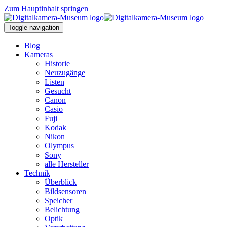
Zum Hauptinhalt springen
Toggle navigation
Blog
Kameras
Historie
Neuzugänge
Listen
Gesucht
Canon
Casio
Fuji
Kodak
Nikon
Olympus
Sony
alle Hersteller
Technik
Überblick
Bildsensoren
Speicher
Belichtung
Optik