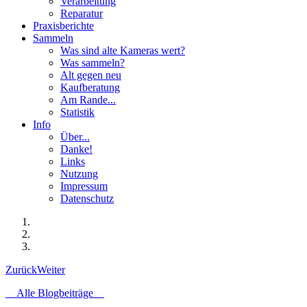
Verarbeitung
Reparatur
Praxisberichte
Sammeln
Was sind alte Kameras wert?
Was sammeln?
Alt gegen neu
Kaufberatung
Am Rande...
Statistik
Info
Über...
Danke!
Links
Nutzung
Impressum
Datenschutz
Zurück
Weiter
Alle Blogbeiträge