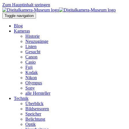
Zum Hauptinhalt springen
Toggle navigation
Blog
Kameras
Historie
Neuzugänge
Listen
Gesucht
Canon
Casio
Fuji
Kodak
Nikon
Olympus
Sony
alle Hersteller
Technik
Überblick
Bildsensoren
Speicher
Belichtung
Optik