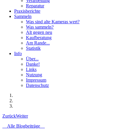
Verarbeitung
Reparatur
Praxisberichte
Sammeln
Was sind alte Kameras wert?
Was sammeln?
Alt gegen neu
Kaufberatung
Am Rande...
Statistik
Info
Über...
Danke!
Links
Nutzung
Impressum
Datenschutz
Zurück
Weiter
Alle Blogbeiträge