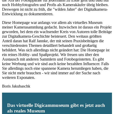
die Ära der Fotoapparate für jedermann zu Ende geht und bald nur
noch Hobbyfotografen und Profis als Kamerakäufer übrig bleiben.
Deswegen ist nicht zu früh, die "wilden Jahre" der Digitalkamera-
Entwicklung zu dokumentieren.
Diese Homepage war anfangs vor allem als virtuelles Museum
meiner Kamerasammlung gedacht. Inzwischen ist daraus ein Projekt
geworden, bei dem ein wachsender Kreis von Autoren tolle Beiträge
zur Digitalkamera-Geschichte beisteuert. Den weitaus größten
Anteil daran hat Ralf Jannke, der mit seinen Praxisbeiträgen die
verschiedensten Themen detailliert behandelt und großartig
bebildert. Was sich allerdings nicht geändert hat: Die Homepage ist
ein reines Hobby- und Spaßprojekt. Wir freuen uns über den
Austausch mit anderen Sammlern und Fotobegeisterten. Es gibt
keine Werbung und wir sind auch keine bezahlten Influencer. Falls
Sie allerdings noch eine spannene Kamera herumliegen haben, die
Sie nicht mehr brauchen - wir sind immer auf der Suche nach
weiteren Exponaten.
Boris Jakubaschk
Das virtuelle Digicammuseum gibt es jetzt auch
als reales Museum