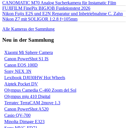
CANOMATIC M70 Analog Sucherkamera für Instamatic Film
FUJIFILM FinePix BIGJOB Funktionstest 2026
Nikon Fujix E2S und E2N Reparatur und Inbetriebnahme C. Zahn
Nikon Z7 mit SOLIGOR 1:2.8 f=105mm
Alle Kameras der Sammlung
Neu in der Sammlung
Xiaomi Mi Sphere Camera
Canon PowerShot S1 IS
Canon EOS 100D
Sony NEX 3N
Lexibook DJ030HW Hot Wheels
Aiptek Pocket DV
Olympus Camedia C-460 Zoom del Sol
Olympus mju 410 Digital
Terratec TerraCAM 2move 1.3
Canon PowerShot A520
Casio QV-700
Minolta Dimage E323
Sony MVC-FD71