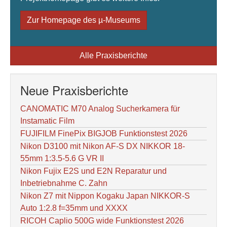
Zur Homepage des µ-Museums
Alle Praxisberichte
Neue Praxisberichte
CANOMATIC M70 Analog Sucherkamera für
Instamatic Film
FUJIFILM FinePix BIGJOB Funktionstest 2026
Nikon D3100 mit Nikon AF-S DX NIKKOR 18-
55mm 1:3.5-5.6 G VR II
Nikon Fujix E2S und E2N Reparatur und
Inbetriebnahme C. Zahn
Nikon Z7 mit Nippon Kogaku Japan NIKKOR-S
Auto 1:2.8 f=35mm und XXXX
RICOH Caplio 500G wide Funktionstest 2026