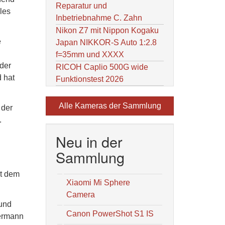
Reparatur und
les
Inbetriebnahme C. Zahn
Nikon Z7 mit Nippon Kogaku
e
Japan NIKKOR-S Auto 1:2.8
f=35mm und XXXX
 der
RICOH Caplio 500G wide
 hat
Funktionstest 2026
Alle Kameras der Sammlung
 der
.
Neu in der
Sammlung
it dem
Xiaomi Mi Sphere
Camera
 und
Canon PowerShot S1 IS
dermann