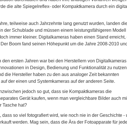
rde die alte Spiegelreflex- oder Kompaktkamera durch ein digita
re, teilweise auch Jahrzehnte lang genutzt wurden, landen di
n in der Schublade und müssen einem leistungsfähigeren Modell
doch immer kleiner. Digitalkameras haben einen Stand erreicht,
. Der Boom fand seinen Höhepunkt um die Jahre 2008-2010 und
n den ersten Jahren war bei den Herstellern von Digitalkameras
Innovationen in Design, Bedienung und Funktionalität zu nutzen
nd die Hersteller haben zu den aus analoger Zeit bekannten
uf der einen und Systemkameras auf der anderen Seite.
nzwischen jedoch so gut, dass sie Kompaktkameras die
eparates Gerät kaufen, wenn man vergleichbare Bilder auch m
r Tasche hat?
dass so viel fotografiert wird, wie noch nie in der Geschichte -
erkauft werden. Mag sein, dass die Ära der Fotoapparate für je