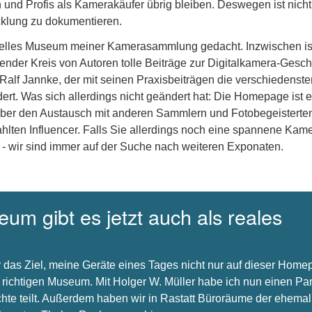
und Profis als Kamerakäufer übrig bleiben. Deswegen ist nicht
icklung zu dokumentieren.
uelles Museum meiner Kamerasammlung gedacht. Inzwischen is
nder Kreis von Autoren tolle Beiträge zur Digitalkamera-Gesch
 Ralf Jannke, der mit seinen Praxisbeiträgen die verschiedenste
dert. Was sich allerdings nicht geändert hat: Die Homepage ist e
über den Austausch mit anderen Sammlern und Fotobegeisterte
hlten Influencer. Falls Sie allerdings noch eine spannene Kam
 - wir sind immer auf der Suche nach weiteren Exponaten.
um gibt es jetzt auch als reales
 das Ziel, meine Geräte eines Tages nicht nur auf dieser Hom
 richtigen Museum. Mit Holger W. Müller habe ich nun einen Par
chte teilt. Außerdem haben wir in Rastatt Büroräume der ehema