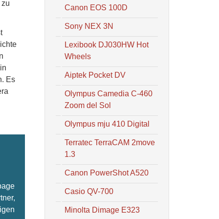
 zu
Canon EOS 100D
Sony NEX 3N
t
ichte
Lexibook DJ030HW Hot
n
Wheels
in
Aiptek Pocket DV
n. Es
era
Olympus Camedia C-460
Zoom del Sol
Olympus mju 410 Digital
Terratec TerraCAM 2move
1.3
Canon PowerShot A520
epage
Casio QV-700
tner,
ligen
Minolta Dimage E323