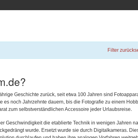
Filter zurücks
m.de?
jährige Geschichte zurück, seit etwa 100 Jahren sind Fotoappar
lte es noch Jahrzehnte dauern, bis die Fotografie zu einem Hobb
at zum selbstverständlichen Accessoire jeder Urlaubsreise.
er Geschwindigkeit die etablierte Technik in wenigen Jahren n
kgedrängt wurde. Ersetzt wurde sie durch Digitalkameras. Die
olution durchlaufen und haben ihre analogen Vorfahren weitge