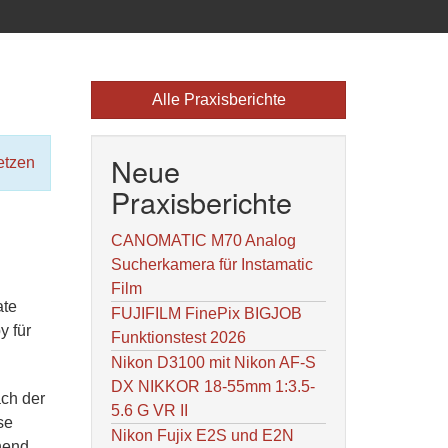
Alle Praxisberichte
Neue
etzen
Praxisberichte
CANOMATIC M70 Analog
Sucherkamera für Instamatic
Film
ate
FUJIFILM FinePix BIGJOB
y für
Funktionstest 2026
Nikon D3100 mit Nikon AF-S
DX NIKKOR 18-55mm 1:3.5-
ach der
5.6 G VR II
se
Nikon Fujix E2S und E2N
hend