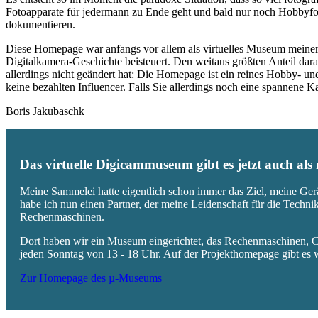
Fotoapparate für jedermann zu Ende geht und bald nur noch Hobbyfot
dokumentieren.
Diese Homepage war anfangs vor allem als virtuelles Museum meiner
Digitalkamera-Geschichte beisteuert. Den weitaus größten Anteil daran
allerdings nicht geändert hat: Die Homepage ist ein reines Hobby- u
keine bezahlten Influencer. Falls Sie allerdings noch eine spannene
Boris Jakubaschk
Das virtuelle Digicammuseum gibt es jetzt auch al
Meine Sammelei hatte eigentlich schon immer das Ziel, meine Ger
habe ich nun einen Partner, der meine Leidenschaft für die Techn
Rechenmaschinen.
Dort haben wir ein Museum eingerichtet, das Rechenmaschinen, Co
jeden Sonntag von 13 - 18 Uhr. Auf der Projekthomepage gibt es w
Zur Homepage des µ-Museums