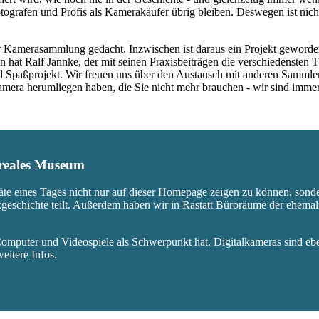
ografen und Profis als Kamerakäufer übrig bleiben. Deswegen ist nicht
 Kamerasammlung gedacht. Inzwischen ist daraus ein Projekt geworden,
 hat Ralf Jannke, der mit seinen Praxisbeiträgen die verschiedensten T
nd Spaßprojekt. Wir freuen uns über den Austausch mit anderen Sammle
 Kamera herumliegen haben, die Sie nicht mehr brauchen - wir sind imm
s reales Museum
äte eines Tages nicht nur auf dieser Homepage zeigen zu können, sond
ikgeschichte teilt. Außerdem haben wir in Rastatt Büroräume der ehem
mputer und Videospiele als Schwerpunkt hat. Digitalkameras sind eben
eitere Infos.