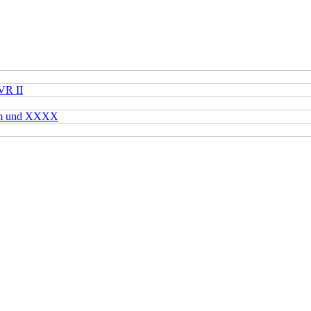
VR II
mm und XXXX