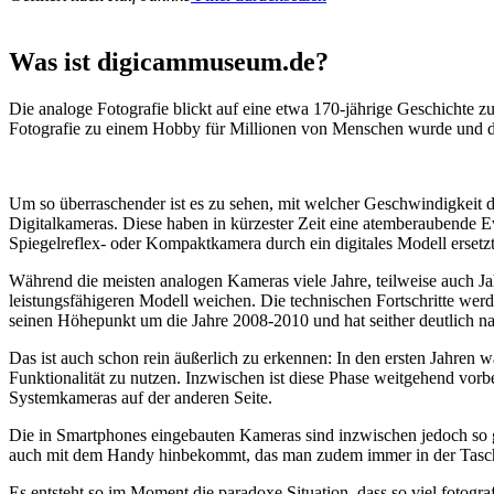
Was ist digicammuseum.de?
Die analoge Fotografie blickt auf eine etwa 170-jährige Geschichte zu
Fotografie zu einem Hobby für Millionen von Menschen wurde und der
Um so überraschender ist es zu sehen, mit welcher Geschwindigkeit d
Digitalkameras. Diese haben in kürzester Zeit eine atemberaubende E
Spiegelreflex- oder Kompaktkamera durch ein digitales Modell ersetzt
Während die meisten analogen Kameras viele Jahre, teilweise auch Ja
leistungsfähigeren Modell weichen. Die technischen Fortschritte wer
seinen Höhepunkt um die Jahre 2008-2010 und hat seither deutlich n
Das ist auch schon rein äußerlich zu erkennen: In den ersten Jahren 
Funktionalität zu nutzen. Inzwischen ist diese Phase weitgehend vo
Systemkameras auf der anderen Seite.
Die in Smartphones eingebauten Kameras sind inzwischen jedoch so g
auch mit dem Handy hinbekommt, das man zudem immer in der Tasc
Es entsteht so im Moment die paradoxe Situation, dass so viel fotogra