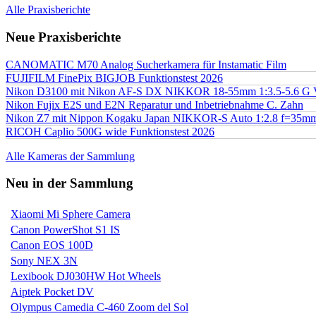
Alle Praxisberichte
Neue Praxisberichte
CANOMATIC M70 Analog Sucherkamera für Instamatic Film
FUJIFILM FinePix BIGJOB Funktionstest 2026
Nikon D3100 mit Nikon AF-S DX NIKKOR 18-55mm 1:3.5-5.6 G 
Nikon Fujix E2S und E2N Reparatur und Inbetriebnahme C. Zahn
Nikon Z7 mit Nippon Kogaku Japan NIKKOR-S Auto 1:2.8 f=35
RICOH Caplio 500G wide Funktionstest 2026
Alle Kameras der Sammlung
Neu in der Sammlung
Xiaomi Mi Sphere Camera
Canon PowerShot S1 IS
Canon EOS 100D
Sony NEX 3N
Lexibook DJ030HW Hot Wheels
Aiptek Pocket DV
Olympus Camedia C-460 Zoom del Sol