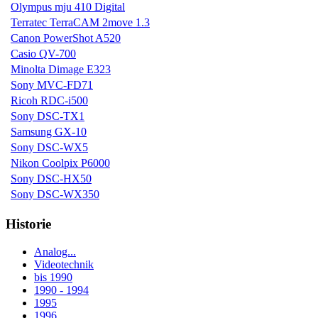
Olympus mju 410 Digital
Terratec TerraCAM 2move 1.3
Canon PowerShot A520
Casio QV-700
Minolta Dimage E323
Sony MVC-FD71
Ricoh RDC-i500
Sony DSC-TX1
Samsung GX-10
Sony DSC-WX5
Nikon Coolpix P6000
Sony DSC-HX50
Sony DSC-WX350
Historie
Analog...
Videotechnik
bis 1990
1990 - 1994
1995
1996