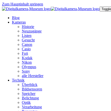
Zum Hauptinhalt springen
Toggle
Blog
Kameras
Historie
Neuzugänge
Listen
Gesucht
Canon
Casio
Fuji
Kodak
Nikon
Olympus
Sony
alle Hersteller
Technik
Überblick
Bildsensoren
Speicher
Belichtung
Optik
Verarbeitung