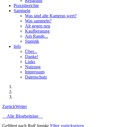
Reparatur
Praxisberichte
Sammeln
Was sind alte Kameras wert?
Was sammeln?
Alt gegen neu
Kaufberatung
Am Rande...
Statistik
Info
Über...
Danke!
Links
Nutzung
Impressum
Datenschutz
Zurück
Weiter
Alle Blogbeiträge
Gefiltert nach
Ralf Jannke
Filter zurücksetzen