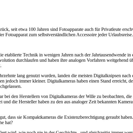
rück, seit etwa 100 Jahren sind Fotoapparate auch für Privatleute ersch
 Fotoapparat zum selbstverständlichen Accessoire jeder Urlaubsreise.
ie etablierte Technik in wenigen Jahren nach der Jahrtausendwende in
volution durchlaufen und haben ihre analogen Vorfahren weitgehend übe
.
hrzehnte lang genutzt wurden, landen die meisten Digitalknipsen nach 
den jedoch immer kleiner. Digitalkameras haben einen Stand erreicht, 
achgelassen.
war bei den Herstellern von Digitalkameras der Wille zu beobachten, d
rbei und die Hersteller haben zu den aus analoger Zeit bekannten Kam
ut, dass sie Kompaktkameras die Existenzberechtigung geraubt haben.
he hat?
fiert wird, wie noch nie in der Geschichte - und gleichzeitig immer we