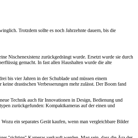
winglich. Trotzdem sollte es noch Jahrzehnte dauern, bis die
 eine Nischenexistenz zurückgedrängt wurde. Ersetzt wurde sie durch
rflüssig gemacht. In fast allen Haushalten wurde die alte
drei bis vier Jahren in der Schublade und müssen einem
der keine drastischen Verbesserungen mehr zulässt. Der Boom fand
ie neue Technik auch für Innovationen in Design, Bedienung und
eratypen zurückgefunden: Kompaktkameras auf der einen und
 Wozu ein separates Gerät kaufen, wenn man vergleichbare Bilder
niger "richtige" Kameras verkauft werden. Mag sein, dass die Ära der