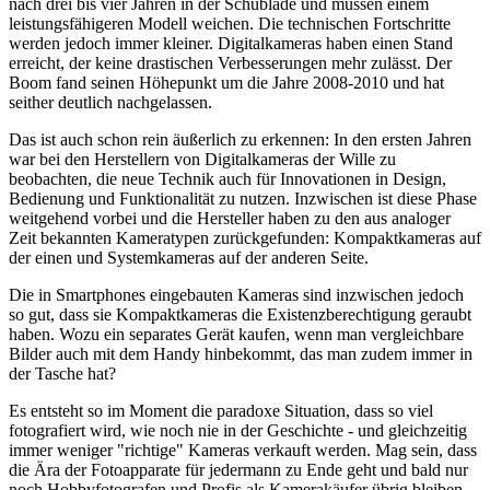
nach drei bis vier Jahren in der Schublade und müssen einem
leistungsfähigeren Modell weichen. Die technischen Fortschritte
werden jedoch immer kleiner. Digitalkameras haben einen Stand
erreicht, der keine drastischen Verbesserungen mehr zulässt. Der
Boom fand seinen Höhepunkt um die Jahre 2008-2010 und hat
seither deutlich nachgelassen.
Das ist auch schon rein äußerlich zu erkennen: In den ersten Jahren
war bei den Herstellern von Digitalkameras der Wille zu
beobachten, die neue Technik auch für Innovationen in Design,
Bedienung und Funktionalität zu nutzen. Inzwischen ist diese Phase
weitgehend vorbei und die Hersteller haben zu den aus analoger
Zeit bekannten Kameratypen zurückgefunden: Kompaktkameras auf
der einen und Systemkameras auf der anderen Seite.
Die in Smartphones eingebauten Kameras sind inzwischen jedoch
so gut, dass sie Kompaktkameras die Existenzberechtigung geraubt
haben. Wozu ein separates Gerät kaufen, wenn man vergleichbare
Bilder auch mit dem Handy hinbekommt, das man zudem immer in
der Tasche hat?
Es entsteht so im Moment die paradoxe Situation, dass so viel
fotografiert wird, wie noch nie in der Geschichte - und gleichzeitig
immer weniger "richtige" Kameras verkauft werden. Mag sein, dass
die Ära der Fotoapparate für jedermann zu Ende geht und bald nur
noch Hobbyfotografen und Profis als Kamerakäufer übrig bleiben.