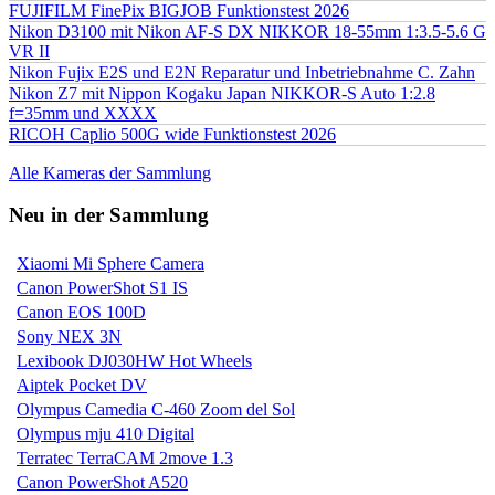
FUJIFILM FinePix BIGJOB Funktionstest 2026
Nikon D3100 mit Nikon AF-S DX NIKKOR 18-55mm 1:3.5-5.6 G
VR II
Nikon Fujix E2S und E2N Reparatur und Inbetriebnahme C. Zahn
Nikon Z7 mit Nippon Kogaku Japan NIKKOR-S Auto 1:2.8
f=35mm und XXXX
RICOH Caplio 500G wide Funktionstest 2026
Alle Kameras der Sammlung
Neu in der Sammlung
Xiaomi Mi Sphere Camera
Canon PowerShot S1 IS
Canon EOS 100D
Sony NEX 3N
Lexibook DJ030HW Hot Wheels
Aiptek Pocket DV
Olympus Camedia C-460 Zoom del Sol
Olympus mju 410 Digital
Terratec TerraCAM 2move 1.3
Canon PowerShot A520