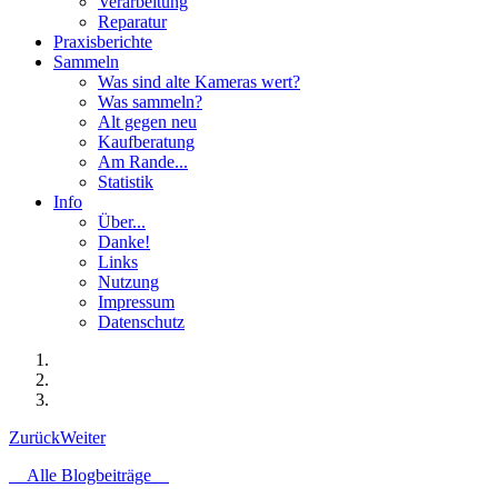
Verarbeitung
Reparatur
Praxisberichte
Sammeln
Was sind alte Kameras wert?
Was sammeln?
Alt gegen neu
Kaufberatung
Am Rande...
Statistik
Info
Über...
Danke!
Links
Nutzung
Impressum
Datenschutz
Zurück
Weiter
Alle Blogbeiträge