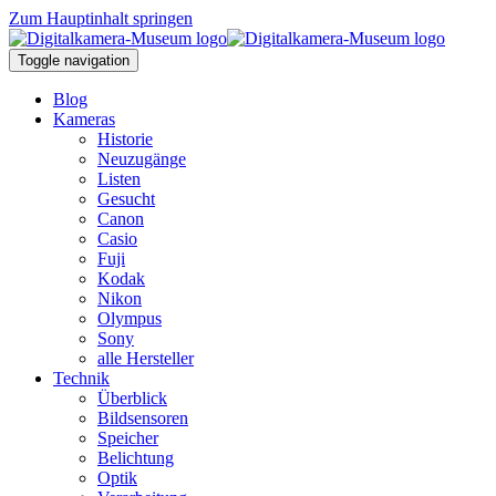
Zum Hauptinhalt springen
Toggle navigation
Blog
Kameras
Historie
Neuzugänge
Listen
Gesucht
Canon
Casio
Fuji
Kodak
Nikon
Olympus
Sony
alle Hersteller
Technik
Überblick
Bildsensoren
Speicher
Belichtung
Optik