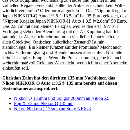
das Foto-Equipment wochenlang zu Hause und parallel in den
virtuellen Regalen verstaubt, sollte der Anbieter nachdenken: Will er
wirklich verkaufen? Oder nur mal gucken … Das "Nippon Kogaku
Japan NIKKOR-Q Auto 1:3.5 f=13.5cm" hat 35 Euro gekostet, das
"Nippon Kogaku Japan NIKKOR-H Auto 1:3.5 f=2.8cm" 50 Euro.
Das 2.8 cm mit dem kleinen Fauxpas, weil es den erst 1977 zur
Verfügung stehenden Blendenring mit der AI-Kupplung hat. Ich
sammle, ja. Aber nochmehr und noch viel lieber benutze ich die
alten Objektive! Optischer, äußerlicher Zustand? Ist mir
ziemlich egal. Ein kleiner Kratzer auf der Frontlinse? Macht auch
nichts. Entfernungsring und Blende müssen aber laufen. Nur bitte
kein Linsenpilz, Fungus. Wenn die Preise stimmen, gebe ich auch
weiterhin maßvoll Geld aus. Aber nicht, wenn ich in einer Apotheke
einkaufen soll.
Christian Zahn hat den direkten 135 mm Nachfolger, das
Nikon NIKKOR-Q Auto 1:3.5 f=135 mm bereits auf diesen
Systemkameras ausprobiert:
Nikkor-Q 135mm und Soligor 200mm an Nikon Z5
Fuji X-E2 mit Nikkor Q 135mm
Nikon Nikkor-Q 135mm an Sony NEX-3