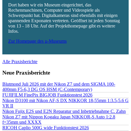
Dort haben wir ein Museum eingerichtet, das
Rechenmaschinen, Computer und Videospiele als
Schwerpunkt hat. Digitalkameras sind ebenfalls mit einigen
spannenden Exponaten vertreten. Geöffnet ist jeden Sonntag
von 13 - 18 Uhr. Auf der Projekthomepage gibt es weitere
Infos.
Zur Homepage des µ-Museums
Alle Praxisberichte
Neue Praxisberichte
Blutmond Juli 2026 mit der Nikon Z7 und dem SIGMA 100-
400mm F5-6,3 DG OS HSM (C-Contemporary)
FUJIFILM FinePix BIGJOB Funktionstest 2026
Nikon D3100 mit Nikon AF-S DX NIKKOR 18-55mm 1:3.5-5.6 G
VR II
Nikon Fujix E2S und E2N Reparatur und Inbetriebnahme C. Zahn
Nikon Z7 mit Nippon Kogaku Japan NIKKOR-S Auto 1:2.8
f=35mm und XXXX
RICOH Caplio 500G wide Funktionstest 2026