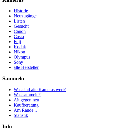
Historie
Neuzugänge
Listen
Gesucht
Canon
Casio
Fuji
Kodak
Nikon
Olympus
Sony
alle Hersteller
Sammeln
Was sind alte Kameras wert?
Was sammeln?
Alt gegen neu
Kaufberatung
Am Rande...
Statistik
Info