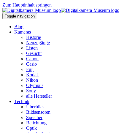
Zum Hauptinhalt springen
Toggle navigation
Blog
Kameras
Historie
Neuzugänge
Listen
Gesucht
Canon
Casio
Fuji
Kodak
Nikon
Olympus
Sony
alle Hersteller
Technik
Überblick
Bildsensoren
Speicher
Belichtung
Optik