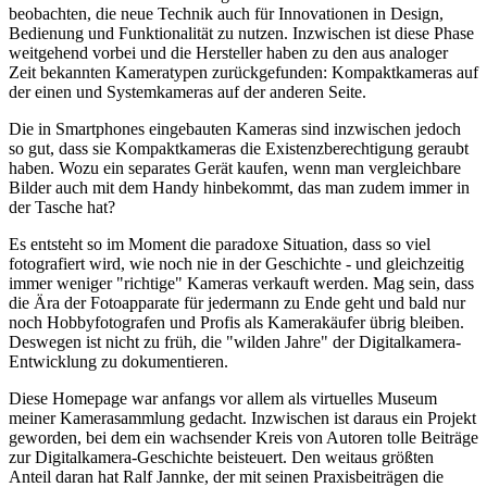
beobachten, die neue Technik auch für Innovationen in Design,
Bedienung und Funktionalität zu nutzen. Inzwischen ist diese Phase
weitgehend vorbei und die Hersteller haben zu den aus analoger
Zeit bekannten Kameratypen zurückgefunden: Kompaktkameras auf
der einen und Systemkameras auf der anderen Seite.
Die in Smartphones eingebauten Kameras sind inzwischen jedoch
so gut, dass sie Kompaktkameras die Existenzberechtigung geraubt
haben. Wozu ein separates Gerät kaufen, wenn man vergleichbare
Bilder auch mit dem Handy hinbekommt, das man zudem immer in
der Tasche hat?
Es entsteht so im Moment die paradoxe Situation, dass so viel
fotografiert wird, wie noch nie in der Geschichte - und gleichzeitig
immer weniger "richtige" Kameras verkauft werden. Mag sein, dass
die Ära der Fotoapparate für jedermann zu Ende geht und bald nur
noch Hobbyfotografen und Profis als Kamerakäufer übrig bleiben.
Deswegen ist nicht zu früh, die "wilden Jahre" der Digitalkamera-
Entwicklung zu dokumentieren.
Diese Homepage war anfangs vor allem als virtuelles Museum
meiner Kamerasammlung gedacht. Inzwischen ist daraus ein Projekt
geworden, bei dem ein wachsender Kreis von Autoren tolle Beiträge
zur Digitalkamera-Geschichte beisteuert. Den weitaus größten
Anteil daran hat Ralf Jannke, der mit seinen Praxisbeiträgen die