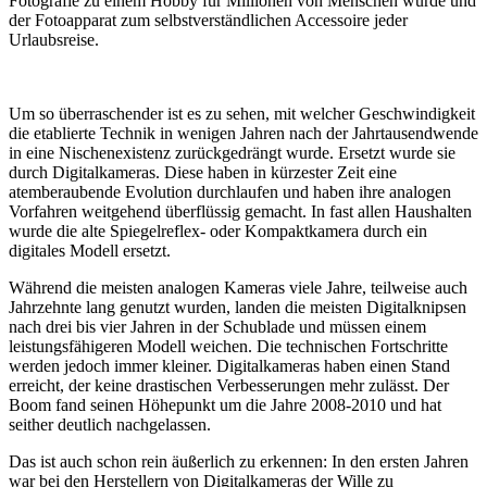
Fotografie zu einem Hobby für Millionen von Menschen wurde und
der Fotoapparat zum selbstverständlichen Accessoire jeder
Urlaubsreise.
Um so überraschender ist es zu sehen, mit welcher Geschwindigkeit
die etablierte Technik in wenigen Jahren nach der Jahrtausendwende
in eine Nischenexistenz zurückgedrängt wurde. Ersetzt wurde sie
durch Digitalkameras. Diese haben in kürzester Zeit eine
atemberaubende Evolution durchlaufen und haben ihre analogen
Vorfahren weitgehend überflüssig gemacht. In fast allen Haushalten
wurde die alte Spiegelreflex- oder Kompaktkamera durch ein
digitales Modell ersetzt.
Während die meisten analogen Kameras viele Jahre, teilweise auch
Jahrzehnte lang genutzt wurden, landen die meisten Digitalknipsen
nach drei bis vier Jahren in der Schublade und müssen einem
leistungsfähigeren Modell weichen. Die technischen Fortschritte
werden jedoch immer kleiner. Digitalkameras haben einen Stand
erreicht, der keine drastischen Verbesserungen mehr zulässt. Der
Boom fand seinen Höhepunkt um die Jahre 2008-2010 und hat
seither deutlich nachgelassen.
Das ist auch schon rein äußerlich zu erkennen: In den ersten Jahren
war bei den Herstellern von Digitalkameras der Wille zu