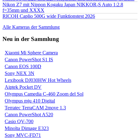
Nikon Z7 mit Nippon Kogaku Japan NIKKOR-S Auto 1:2.8
f=35mm und XXXX
RICOH Caplio 500G wide Funktionstest 2026
Alle Kameras der Sammlung
Neu in der Sammlung
Xiaomi Mi Sphere Camera
Canon PowerShot S1 IS
Canon EOS 100D
Sony NEX 3N
Lexibook DJ030HW Hot Wheels
Aiptek Pocket DV
Olympus Camedia C-460 Zoom del Sol
Olympus mju 410 Digital
Terratec TerraCAM 2move 1.3
Canon PowerShot A520
Casio QV-700
Minolta Dimage E323
Sony MVC-FD71