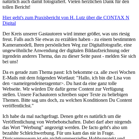
natürlich auch damit fotografiert. Vielen herzlichen Dank für den
tollen Bericht!
Hier geht's zum Praxisbericht von H. Lutz über die CONTAX N
Digital
Der Kreis unserer Gastautoren wird immer größer, was uns riesig
freut. Falls auch Sie etwas zu erzählen haben - zu einem bestimmten
Kameramodell, Ihren persönlichen Weg zur Digitalfotografie, eine
ungewöhnliche Anwendung der digitalen Bildaufzeichnung oder
irgendein anderes Thema, das zu dieser Seite passt - melden Sie sich
bei uns!
Da es gerade zum Thema passt: Ich bekomme ca. alle zwei Wochen
E-Mails mit dem folgenden Wortlaut: "Hallo, ich bin die Lisa von
den <nameirgendeineragentur>. Du hast da eine ganz tolle
Webseite. Wir würden Dir dafür gerne Content zur Verfügung
stellen. Unsere Fachautoren schreiben super Texte zu beliebigen
Themen. Bitte sag uns doch, zu welchen Konditionen Du Content
veröffentlichst."
Ich habe da mal nachgefragt. Denen geht es natürlich um die
Veröffentlichung von Werbebotschaften. Dabei darf aber nirgends
das Wort "Werbung" angezeigt werden. De facto geht's also um
bezahlte Schleichwerbung. Für uns kam das nie in Frage.
Digicammuseum ist ein nichtkommerzielles Hobbyprojekt und