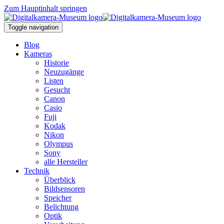
Zum Hauptinhalt springen
Toggle navigation
Blog
Kameras
Historie
Neuzugänge
Listen
Gesucht
Canon
Casio
Fuji
Kodak
Nikon
Olympus
Sony
alle Hersteller
Technik
Überblick
Bildsensoren
Speicher
Belichtung
Optik