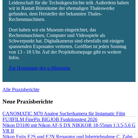
Leidenschaft für die Technikgeschichte teilt. Außerdem haben
wir in Rastatt Büroräume der ehemaligen Thaleswerke
gefunden, dem Hersteller der bekannten Thales-
Rechenmaschinen.
Dort haben wir ein Museum eingerichtet, das
Rechenmaschinen, Computer und Videospiele als
Schwerpunkt hat. Digitalkameras sind ebenfalls mit einigen
spannenden Exponaten vertreten. Geöffnet ist jeden Sonntag
von 13 - 18 Uhr. Auf der Projekthomepage gibt es weitere
Infos.
Zur Homepage des µ-Museums
Alle Praxisberichte
Neue Praxisberichte
CANOMATIC M70 Analog Sucherkamera für Instamatic Film
FUJIFILM FinePix BIGJOB Funktionstest 2026
Nikon D3100 mit Nikon AF-S DX NIKKOR 18-55mm 1:3.5-5.6 G
VR II
Nikon Fujix E2S und E2N Reparatur und Inbetriebnahme C. Zahn