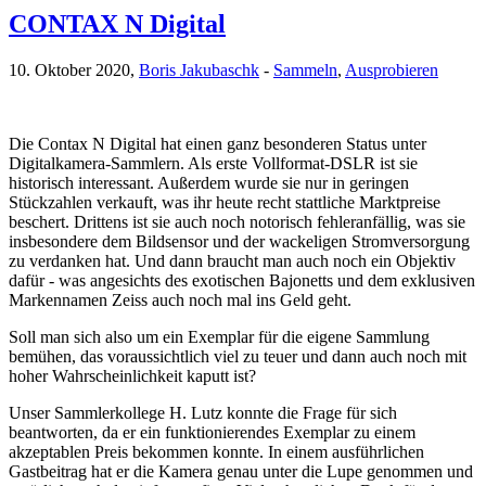
CONTAX N Digital
10. Oktober 2020,
Boris Jakubaschk
-
Sammeln
,
Ausprobieren
Die Contax N Digital hat einen ganz besonderen Status unter
Digitalkamera-Sammlern. Als erste Vollformat-DSLR ist sie
historisch interessant. Außerdem wurde sie nur in geringen
Stückzahlen verkauft, was ihr heute recht stattliche Marktpreise
beschert. Drittens ist sie auch noch notorisch fehleranfällig, was sie
insbesondere dem Bildsensor und der wackeligen Stromversorgung
zu verdanken hat. Und dann braucht man auch noch ein Objektiv
dafür - was angesichts des exotischen Bajonetts und dem exklusiven
Markennamen Zeiss auch noch mal ins Geld geht.
Soll man sich also um ein Exemplar für die eigene Sammlung
bemühen, das voraussichtlich viel zu teuer und dann auch noch mit
hoher Wahrscheinlichkeit kaputt ist?
Unser Sammlerkollege H. Lutz konnte die Frage für sich
beantworten, da er ein funktionierendes Exemplar zu einem
akzeptablen Preis bekommen konnte. In einem ausführlichen
Gastbeitrag hat er die Kamera genau unter die Lupe genommen und