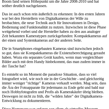
Boom fand seinen Höhepunkt um die Jahre 2008-2010 und hat
seither deutlich nachgelassen.
Das ist auch schon rein äußerlich zu erkennen: In den ersten Jahren
war bei den Herstellern von Digitalkameras der Wille zu
beobachten, die neue Technik auch für Innovationen in Design,
Bedienung und Funktionalität zu nutzen. Inzwischen ist diese Phase
weitgehend vorbei und die Hersteller haben zu den aus analoger
Zeit bekannten Kameratypen zurückgefunden: Kompaktkameras auf
der einen und Systemkameras auf der anderen Seite.
Die in Smartphones eingebauten Kameras sind inzwischen jedoch
so gut, dass sie Kompaktkameras die Existenzberechtigung geraubt
haben. Wozu ein separates Gerät kaufen, wenn man vergleichbare
Bilder auch mit dem Handy hinbekommt, das man zudem immer in
der Tasche hat?
Es entsteht so im Moment die paradoxe Situation, dass so viel
fotografiert wird, wie noch nie in der Geschichte - und gleichzeitig
immer weniger "richtige" Kameras verkauft werden. Mag sein, dass
die Ära der Fotoapparate für jedermann zu Ende geht und bald nur
noch Hobbyfotografen und Profis als Kamerakäufer übrig bleiben.
Deswegen ist nicht zu früh, die "wilden Jahre" der Digitalkamera-
Entwicklung zu dokumentieren.
Diese Homepage war anfangs vor allem als virtuelles Museum