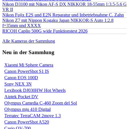
Nikon D3100 mit Nikon AF-S DX NIKKOR 18-55mm 1:3.5-5.6 G
VR II
Nikon Fujix E2S und E2N Reparatur und Inbetriebnahme C. Zahn
Nikon Z7 mit Nippon Kogaku Japan NIKKOR-S Auto 1:2.8
f=35mm und XXXX
RICOH Caplio 500G wide Funktionstest 2026
Alle Kameras der Sammlung
Neu in der Sammlung
Xiaomi Mi Sphere Camera
Canon PowerShot S1 IS
Canon EOS 100D
Sony NEX 3N
Lexibook DJ030HW Hot Wheels
Aiptek Pocket DV
Olympus Camedia C-460 Zoom del Sol
Olympus mju 410 Digital
Terratec TerraCAM 2move 1.3
Canon PowerShot A520
Casio QV-700