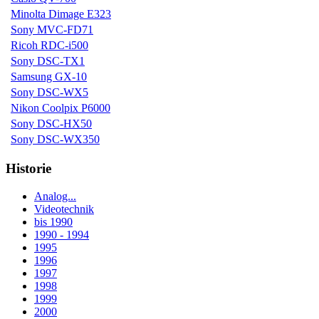
Minolta Dimage E323
Sony MVC-FD71
Ricoh RDC-i500
Sony DSC-TX1
Samsung GX-10
Sony DSC-WX5
Nikon Coolpix P6000
Sony DSC-HX50
Sony DSC-WX350
Historie
Analog...
Videotechnik
bis 1990
1990 - 1994
1995
1996
1997
1998
1999
2000