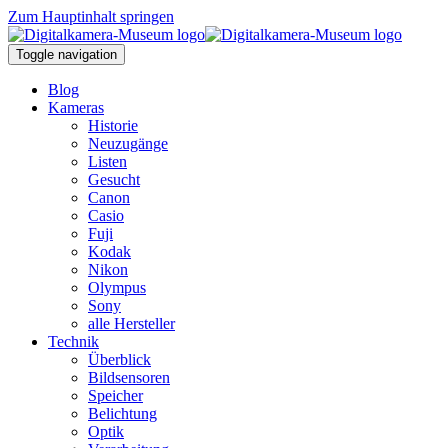
Zum Hauptinhalt springen
Toggle navigation
Blog
Kameras
Historie
Neuzugänge
Listen
Gesucht
Canon
Casio
Fuji
Kodak
Nikon
Olympus
Sony
alle Hersteller
Technik
Überblick
Bildsensoren
Speicher
Belichtung
Optik