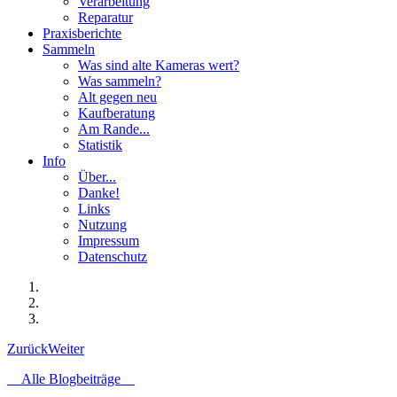
Verarbeitung
Reparatur
Praxisberichte
Sammeln
Was sind alte Kameras wert?
Was sammeln?
Alt gegen neu
Kaufberatung
Am Rande...
Statistik
Info
Über...
Danke!
Links
Nutzung
Impressum
Datenschutz
Zurück
Weiter
Alle Blogbeiträge