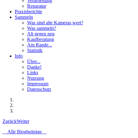
Verarbeitung
Reparatur
Praxisberichte
Sammeln
Was sind alte Kameras wert?
Was sammeln?
Alt gegen neu
Kaufberatung
Am Rande...
Statistik
Info
Über...
Danke!
Links
Nutzung
Impressum
Datenschutz
Zurück
Weiter
Alle Blogbeiträge