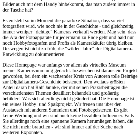
Bilder auch mit dem Handy hinbekommt, das man zudem immer in
der Tasche hat?
Es entsteht so im Moment die paradoxe Situation, dass so viel
fotografiert wird, wie noch nie in der Geschichte - und gleichzeitig
immer weniger "richtige" Kameras verkauft werden. Mag sein, dass
die Ära der Fotoapparate für jedermann zu Ende geht und bald nur
noch Hobbyfotografen und Profis als Kamerakäufer übrig bleiben.
Deswegen ist nicht zu früh, die "wilden Jahre" der Digitalkamera-
Entwicklung zu dokumentieren.
Diese Homepage war anfangs vor allem als virtuelles Museum
meiner Kamerasammlung gedacht. Inzwischen ist daraus ein Projekt
geworden, bei dem ein wachsender Kreis von Autoren tolle Beiträge
zur Digitalkamera-Geschichte beisteuert. Den weitaus größten
Anteil daran hat Ralf Jannke, der mit seinen Praxisbeiträgen die
verschiedensten Themen detailliert behandelt und großartig
bebildert. Was sich allerdings nicht geändert hat: Die Homepage ist
ein reines Hobby- und Spaßprojekt. Wir freuen uns über den
Austausch mit anderen Sammlern und Fotobegeisterten. Es gibt
keine Werbung und wir sind auch keine bezahlten Influencer. Falls
Sie allerdings noch eine spannene Kamera herumliegen haben, die
Sie nicht mehr brauchen - wir sind immer auf der Suche nach
weiteren Exponaten.