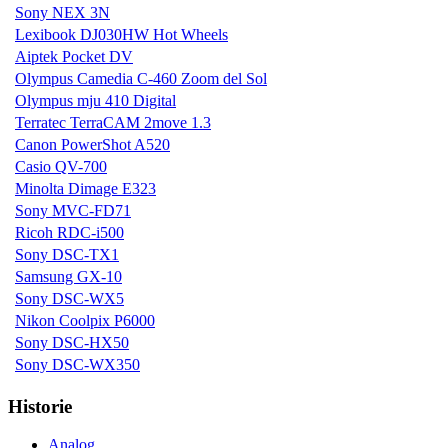
Sony NEX 3N
Lexibook DJ030HW Hot Wheels
Aiptek Pocket DV
Olympus Camedia C-460 Zoom del Sol
Olympus mju 410 Digital
Terratec TerraCAM 2move 1.3
Canon PowerShot A520
Casio QV-700
Minolta Dimage E323
Sony MVC-FD71
Ricoh RDC-i500
Sony DSC-TX1
Samsung GX-10
Sony DSC-WX5
Nikon Coolpix P6000
Sony DSC-HX50
Sony DSC-WX350
Historie
Analog...