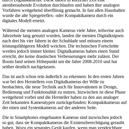
atemberaubende Evolution durchlaufen und haben ihre analogen
Vorfahren weitgehend überflüssig gemacht. In fast allen Haushalten
wurde die alte Spiegelreflex- oder Kompaktkamera durch ein
digitales Modell ersetzt.
Während die meisten analogen Kameras viele Jahre, teilweise auch
Jahrzehnte lang genutzt wurden, landen die meisten Digitalknipsen
nach drei bis vier Jahren in der Schublade und müssen einem
leistungsfähigeren Modell weichen. Die technischen Fortschritte
werden jedoch immer kleiner. Digitalkameras haben einen Stand
erreicht, der keine drastischen Verbesserungen mehr zulässt. Der
Boom fand seinen Höhepunkt um die Jahre 2008-2010 und hat
seither deutlich nachgelassen.
Das ist auch schon rein äußerlich zu erkennen: In den ersten Jahren
war bei den Herstellern von Digitalkameras der Wille zu
beobachten, die neue Technik auch für Innovationen in Design,
Bedienung und Funktionalität zu nutzen. Inzwischen ist diese Phase
weitgehend vorbei und die Hersteller haben zu den aus analoger
Zeit bekannten Kameratypen zurückgefunden: Kompaktkameras auf
der einen und Systemkameras auf der anderen Seite.
Die in Smartphones eingebauten Kameras sind inzwischen jedoch
so gut, dass sie Kompaktkameras die Existenzberechtigung geraubt
haben. Wozu ein separates Gerät kaufen, wenn man vergleichbare