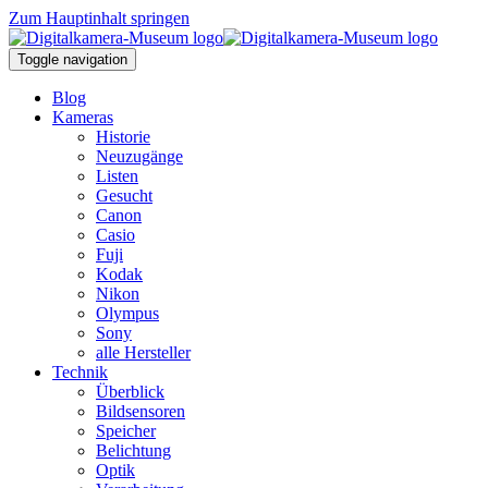
Zum Hauptinhalt springen
Toggle navigation
Blog
Kameras
Historie
Neuzugänge
Listen
Gesucht
Canon
Casio
Fuji
Kodak
Nikon
Olympus
Sony
alle Hersteller
Technik
Überblick
Bildsensoren
Speicher
Belichtung
Optik