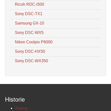
Ricoh RDC-i500
Sony DSC-TX1
Samsung GX-10
Sony DSC-WX5
Nikon Coolpix P6000
Sony DSC-HX50
Sony DSC-WX350
Historie
Analog...