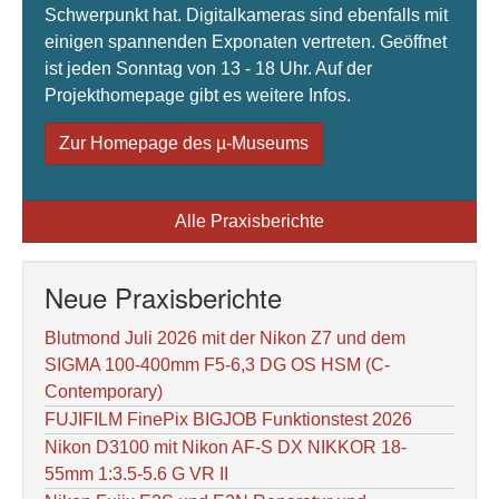
Schwerpunkt hat. Digitalkameras sind ebenfalls mit
einigen spannenden Exponaten vertreten. Geöffnet
ist jeden Sonntag von 13 - 18 Uhr. Auf der
Projekthomepage gibt es weitere Infos.
Zur Homepage des µ-Museums
Alle Praxisberichte
Neue Praxisberichte
Blutmond Juli 2026 mit der Nikon Z7 und dem
SIGMA 100-400mm F5-6,3 DG OS HSM (C-
Contemporary)
FUJIFILM FinePix BIGJOB Funktionstest 2026
Nikon D3100 mit Nikon AF-S DX NIKKOR 18-
55mm 1:3.5-5.6 G VR II