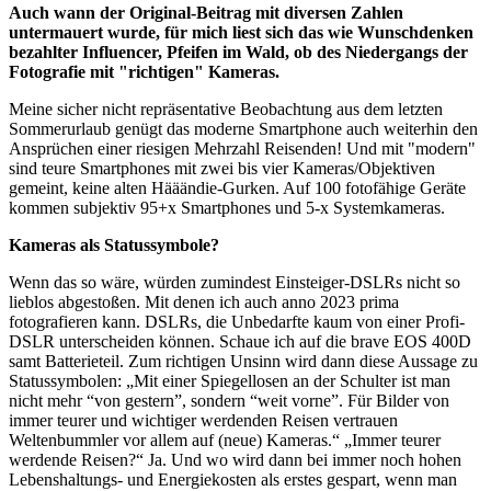
Auch wann der Original-Beitrag mit diversen Zahlen
untermauert wurde, für mich liest sich das wie Wunschdenken
bezahlter Influencer, Pfeifen im Wald, ob des Niedergangs der
Fotografie mit "richtigen" Kameras.
Meine sicher nicht repräsentative Beobachtung aus dem letzten
Sommerurlaub genügt das moderne Smartphone auch weiterhin den
Ansprüchen einer riesigen Mehrzahl Reisenden! Und mit "modern"
sind teure Smartphones mit zwei bis vier Kameras/Objektiven
gemeint, keine alten Hääändie-Gurken. Auf 100 fotofähige Geräte
kommen subjektiv 95+x Smartphones und 5-x Systemkameras.
Kameras als Statussymbole?
Wenn das so wäre, würden zumindest Einsteiger-DSLRs nicht so
lieblos abgestoßen. Mit denen ich auch anno 2023 prima
fotografieren kann. DSLRs, die Unbedarfte kaum von einer Profi-
DSLR unterscheiden können. Schaue ich auf die brave EOS 400D
samt Batterieteil. Zum richtigen Unsinn wird dann diese Aussage zu
Statussymbolen: „Mit einer Spiegellosen an der Schulter ist man
nicht mehr “von gestern”, sondern “weit vorne”. Für Bilder von
immer teurer und wichtiger werdenden Reisen vertrauen
Weltenbummler vor allem auf (neue) Kameras.“ „Immer teurer
werdende Reisen?“ Ja. Und wo wird dann bei immer noch hohen
Lebenshaltungs- und Energiekosten als erstes gespart, wenn man