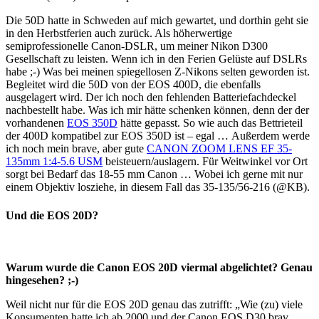
Die 50D hatte in Schweden auf mich gewartet, und dorthin geht sie
in den Herbstferien auch zurück. Als höherwertige
semiprofessionelle Canon-DSLR, um meiner Nikon D300
Gesellschaft zu leisten. Wenn ich in den Ferien Gelüste auf DSLRs
habe ;-) Was bei meinen spiegellosen Z-Nikons selten geworden ist.
Begleitet wird die 50D von der EOS 400D, die ebenfalls
ausgelagert wird. Der ich noch den fehlenden Batteriefachdeckel
nachbestellt habe. Was ich mir hätte schenken können, denn der der
vorhandenen
EOS 350D
hätte gepasst. So wie auch das Bettrieteil
der 400D kompatibel zur EOS 350D ist – egal … Außerdem werde
ich noch mein brave, aber gute
CANON ZOOM LENS EF 35-
135mm 1:4-5.6 USM
beisteuern/auslagern. Für Weitwinkel vor Ort
sorgt bei Bedarf das 18-55 mm Canon … Wobei ich gerne mit nur
einem Objektiv losziehe, in diesem Fall das 35-135/56-216 (@KB).
Und die EOS 20D?
Warum wurde die Canon EOS 20D viermal abgelichtet? Genau
hingesehen? ;-)
Weil nicht nur für die EOS 20D genau das zutrifft: „Wie (zu) viele
Konsumenten hatte ich ab 2000 und der Canon EOS D30 brav