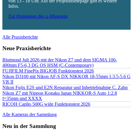
von 13 - 18 Uhr. Auf der Projekthomepage gibt es weitere
Infos.
Zur Homepage des µ-Museums
Alle Praxisberichte
Neue Praxisberichte
Blutmond Juli 2026 mit der Nikon Z7 und dem SIGMA 100-
400mm F5-6,3 DG OS HSM (C-Contemporary)
FUJIFILM FinePix BIGJOB Funktionstest 2026
Nikon D3100 mit Nikon AF-S DX NIKKOR 18-55mm 1:3.5-5.6 G
VR II
Nikon Fujix E2S und E2N Reparatur und Inbetriebnahme C. Zahn
Nikon Z7 mit Nippon Kogaku Japan NIKKOR-S Auto 1:2.8
f=35mm und XXXX
RICOH Caplio 500G wide Funktionstest 2026
Alle Kameras der Sammlung
Neu in der Sammlung