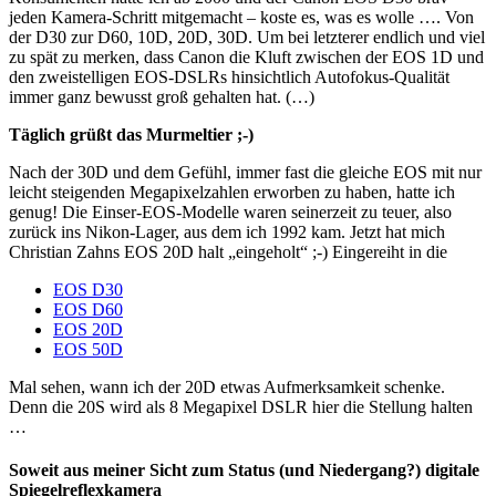
jeden Kamera-Schritt mitgemacht – koste es, was es wolle …. Von
der D30 zur D60, 10D, 20D, 30D. Um bei letzterer endlich und viel
zu spät zu merken, dass Canon die Kluft zwischen der EOS 1D und
den zweistelligen EOS-DSLRs hinsichtlich Autofokus-Qualität
immer ganz bewusst groß gehalten hat. (…)
Täglich grüßt das Murmeltier ;-)
Nach der 30D und dem Gefühl, immer fast die gleiche EOS mit nur
leicht steigenden Megapixelzahlen erworben zu haben, hatte ich
genug! Die Einser-EOS-Modelle waren seinerzeit zu teuer, also
zurück ins Nikon-Lager, aus dem ich 1992 kam. Jetzt hat mich
Christian Zahns EOS 20D halt „eingeholt“ ;-) Eingereiht in die
EOS D30
EOS D60
EOS 20D
EOS 50D
Mal sehen, wann ich der 20D etwas Aufmerksamkeit schenke.
Denn die 20S wird als 8 Megapixel DSLR hier die Stellung halten
…
Soweit aus meiner Sicht zum Status (und Niedergang?) digitale
Spiegelreflexkamera