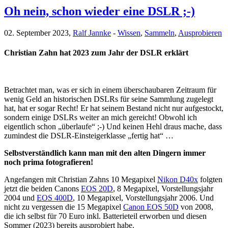
Oh nein, schon wieder eine DSLR ;-)
02. September 2023,
Ralf Jannke
-
Wissen
,
Sammeln
,
Ausprobieren
Christian Zahn hat 2023 zum Jahr der DSLR erklärt
Betrachtet man, was er sich in einem überschaubaren Zeitraum für
wenig Geld an historischen DSLRs für seine Sammlung zugelegt
hat, hat er sogar Recht! Er hat seinem Bestand nicht nur aufgestockt,
sondern einige DSLRs weiter an mich gereicht! Obwohl ich
eigentlich schon „überlaufe“ ;-) Und keinen Hehl draus mache, dass
zumindest die DSLR-Einsteigerklasse „fertig hat“ …
Selbstverständlich kann man mit den alten Dingern immer
noch prima fotografieren!
Angefangen mit Christian Zahns 10 Megapixel
Nikon D40x
folgten
jetzt die beiden Canons
EOS 20D
, 8 Megapixel, Vorstellungsjahr
2004 und
EOS 400D
, 10 Megapixel, Vorstellungsjahr 2006. Und
nicht zu vergessen die 15 Megapixel
Canon EOS 50D
von 2008,
die ich selbst für 70 Euro inkl. Batterieteil erworben und diesen
Sommer (2023) bereits ausprobiert habe.