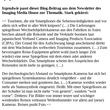
Irgendwie passt dieser Blog-Beitrag aus dem Newsletter des
Imaging Media House zur Thematik. Stark gekürzt:
>> Touristen, die mit Smartphones die Sehenswürdigkeiten und vor
allem sich selbst in aller Welt knipsen? (…) Die Lieferungen
spiegelloser Wechselobjektivkameras aus den Fabriken in Asien
brechen aktuell alle Rekorde und die Verkäufe boomen laut
japanischem Verband Camera and Imaging Products Association
(CIPA). Der Grund für den Aufschwung hängt anscheinend direkt
mit dem Wachstum des weltweiten Tourismus zusammen. (…) Zum
bevorzugten Reise-Equipment gehört wohl (nach langer Zeit
wieder) eine neue Spiegellose mit dem einen oder anderen
Wechselobjektiv. Das Smartphone scheint den Ansprüchen der
Reisenden nicht mehr zu genügen. (…)
Der (technologische) Abstand zu Smartphone-Kameras hat sich bei
spiegellosen Systemkameras deutlich vergrößert – und die
Consumer merken und goutieren das. (…) Kameras werden wieder
mehr als Statussymbole eingesetzt. Heißt: Mit einer Spiegellosen an
der Schulter ist man nicht mehr “von gestern”, sondern “weit
vorne”. Drittens: Für Bilder von immer teurer und wichtiger
werdenden Reisen vertrauen Weltenbummler vor allem auf (neue)
Kameras. Reisen pusht Foto.<<