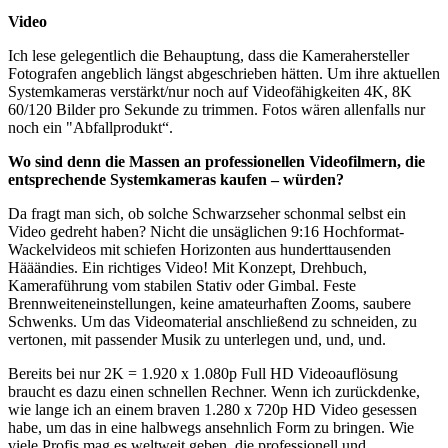
Video
Ich lese gelegentlich die Behauptung, dass die Kamerahersteller
Fotografen angeblich längst abgeschrieben hätten. Um ihre aktuellen
Systemkameras verstärkt/nur noch auf Videofähigkeiten 4K, 8K
60/120 Bilder pro Sekunde zu trimmen. Fotos wären allenfalls nur
noch ein "Abfallprodukt“.
Wo sind denn die Massen an professionellen Videofilmern, die
entsprechende Systemkameras kaufen – würden?
Da fragt man sich, ob solche Schwarzseher schonmal selbst ein
Video gedreht haben? Nicht die unsäglichen 9:16 Hochformat-
Wackelvideos mit schiefen Horizonten aus hunderttausenden
Hääändies. Ein richtiges Video! Mit Konzept, Drehbuch,
Kameraführung vom stabilen Stativ oder Gimbal. Feste
Brennweiteneinstellungen, keine amateurhaften Zooms, saubere
Schwenks. Um das Videomaterial anschließend zu schneiden, zu
vertonen, mit passender Musik zu unterlegen und, und, und.
Bereits bei nur 2K = 1.920 x 1.080p Full HD Videoauflösung
braucht es dazu einen schnellen Rechner. Wenn ich zurückdenke,
wie lange ich an einem braven 1.280 x 720p HD Video gesessen
habe, um das in eine halbwegs ansehnlich Form zu bringen. Wie
viele Profis mag es weltweit geben, die professionell und