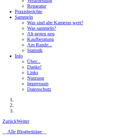
Verarbeitung
Reparatur
Praxisberichte
Sammeln
Was sind alte Kameras wert?
Was sammeln?
Alt gegen neu
Kaufberatung
Am Rande...
Statistik
Info
Über...
Danke!
Links
Nutzung
Impressum
Datenschutz
Zurück
Weiter
Alle Blogbeiträge