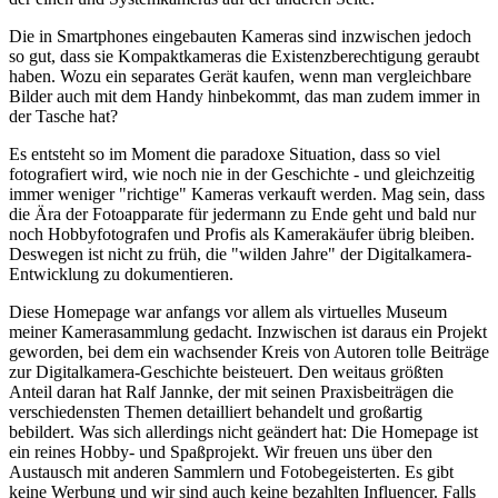
Die in Smartphones eingebauten Kameras sind inzwischen jedoch
so gut, dass sie Kompaktkameras die Existenzberechtigung geraubt
haben. Wozu ein separates Gerät kaufen, wenn man vergleichbare
Bilder auch mit dem Handy hinbekommt, das man zudem immer in
der Tasche hat?
Es entsteht so im Moment die paradoxe Situation, dass so viel
fotografiert wird, wie noch nie in der Geschichte - und gleichzeitig
immer weniger "richtige" Kameras verkauft werden. Mag sein, dass
die Ära der Fotoapparate für jedermann zu Ende geht und bald nur
noch Hobbyfotografen und Profis als Kamerakäufer übrig bleiben.
Deswegen ist nicht zu früh, die "wilden Jahre" der Digitalkamera-
Entwicklung zu dokumentieren.
Diese Homepage war anfangs vor allem als virtuelles Museum
meiner Kamerasammlung gedacht. Inzwischen ist daraus ein Projekt
geworden, bei dem ein wachsender Kreis von Autoren tolle Beiträge
zur Digitalkamera-Geschichte beisteuert. Den weitaus größten
Anteil daran hat Ralf Jannke, der mit seinen Praxisbeiträgen die
verschiedensten Themen detailliert behandelt und großartig
bebildert. Was sich allerdings nicht geändert hat: Die Homepage ist
ein reines Hobby- und Spaßprojekt. Wir freuen uns über den
Austausch mit anderen Sammlern und Fotobegeisterten. Es gibt
keine Werbung und wir sind auch keine bezahlten Influencer. Falls