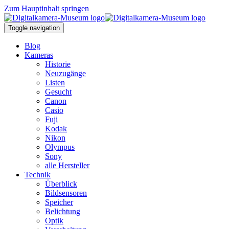
Zum Hauptinhalt springen
Toggle navigation
Blog
Kameras
Historie
Neuzugänge
Listen
Gesucht
Canon
Casio
Fuji
Kodak
Nikon
Olympus
Sony
alle Hersteller
Technik
Überblick
Bildsensoren
Speicher
Belichtung
Optik