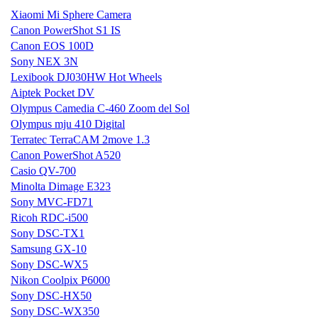
Xiaomi Mi Sphere Camera
Canon PowerShot S1 IS
Canon EOS 100D
Sony NEX 3N
Lexibook DJ030HW Hot Wheels
Aiptek Pocket DV
Olympus Camedia C-460 Zoom del Sol
Olympus mju 410 Digital
Terratec TerraCAM 2move 1.3
Canon PowerShot A520
Casio QV-700
Minolta Dimage E323
Sony MVC-FD71
Ricoh RDC-i500
Sony DSC-TX1
Samsung GX-10
Sony DSC-WX5
Nikon Coolpix P6000
Sony DSC-HX50
Sony DSC-WX350