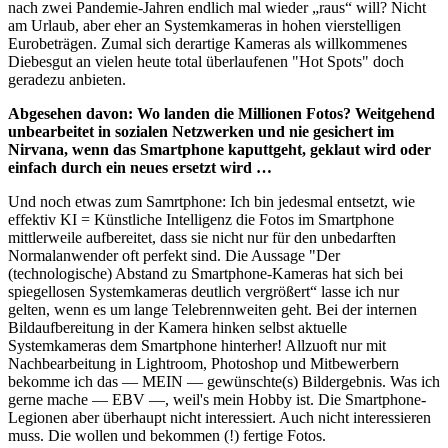
nach zwei Pandemie-Jahren endlich mal wieder „raus“ will? Nicht
am Urlaub, aber eher an Systemkameras in hohen vierstelligen
Eurobeträgen. Zumal sich derartige Kameras als willkommenes
Diebesgut an vielen heute total überlaufenen "Hot Spots" doch
geradezu anbieten.
Abgesehen davon: Wo landen die Millionen Fotos? Weitgehend
unbearbeitet in sozialen Netzwerken und nie gesichert im
Nirvana, wenn das Smartphone kaputtgeht, geklaut wird oder
einfach durch ein neues ersetzt wird …
Und noch etwas zum Samrtphone: Ich bin jedesmal entsetzt, wie
effektiv KI = Künstliche Intelligenz die Fotos im Smartphone
mittlerweile aufbereitet, dass sie nicht nur für den unbedarften
Normalanwender oft perfekt sind. Die Aussage "Der
(technologische) Abstand zu Smartphone-Kameras hat sich bei
spiegellosen Systemkameras deutlich vergrößert“ lasse ich nur
gelten, wenn es um lange Telebrennweiten geht. Bei der internen
Bildaufbereitung in der Kamera hinken selbst aktuelle
Systemkameras dem Smartphone hinterher! Allzuoft nur mit
Nachbearbeitung in Lightroom, Photoshop und Mitbewerbern
bekomme ich das — MEIN — gewünschte(s) Bildergebnis. Was ich
gerne mache — EBV —, weil's mein Hobby ist. Die Smartphone-
Legionen aber überhaupt nicht interessiert. Auch nicht interessieren
muss. Die wollen und bekommen (!) fertige Fotos.