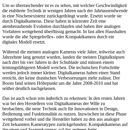
Um so überraschender ist es zu sehen, mit welcher Geschwindigkeit
die etablierte Technik in wenigen Jahren nach der Jahrtausendwende
in eine Nischenexistenz zurückgedrängt wurde. Ersetzt wurde sie
durch Digitalkameras. Diese haben in kürzester Zeit eine
atemberaubende Evolution durchlaufen und haben ihre analogen
Vorfahren weitgehend überflüssig gemacht. In fast allen Haushalten
wurde die alte Spiegelreflex- oder Kompaktkamera durch ein
digitales Modell ersetzt.
Während die meisten analogen Kameras viele Jahre, teilweise auch
Jahrzehnte lang genutzt wurden, landen die meisten Digitalknipsen
nach drei bis vier Jahren in der Schublade und müssen einem
leistungsfähigeren Modell weichen. Die technischen Fortschritte
werden jedoch immer kleiner. Digitalkameras haben einen Stand
erreicht, der keine drastischen Verbesserungen mehr zulässt. Der
Boom fand seinen Höhepunkt um die Jahre 2008-2010 und hat
seither deutlich nachgelassen.
Das ist auch schon rein äußerlich zu erkennen: In den ersten Jahren
war bei den Herstellern von Digitalkameras der Wille zu
beobachten, die neue Technik auch für Innovationen in Design,
Bedienung und Funktionalität zu nutzen. Inzwischen ist diese Phase
weitgehend vorbei und die Hersteller haben zu den aus analoger
Zeit bekannten Kameratypen zurückgefunden: Kompaktkameras auf
der einen und Systemkameras auf der anderen Seite.