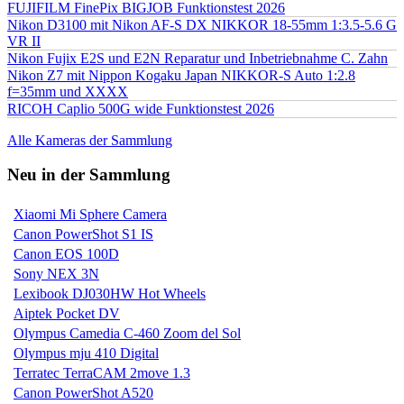
FUJIFILM FinePix BIGJOB Funktionstest 2026
Nikon D3100 mit Nikon AF-S DX NIKKOR 18-55mm 1:3.5-5.6 G
VR II
Nikon Fujix E2S und E2N Reparatur und Inbetriebnahme C. Zahn
Nikon Z7 mit Nippon Kogaku Japan NIKKOR-S Auto 1:2.8
f=35mm und XXXX
RICOH Caplio 500G wide Funktionstest 2026
Alle Kameras der Sammlung
Neu in der Sammlung
Xiaomi Mi Sphere Camera
Canon PowerShot S1 IS
Canon EOS 100D
Sony NEX 3N
Lexibook DJ030HW Hot Wheels
Aiptek Pocket DV
Olympus Camedia C-460 Zoom del Sol
Olympus mju 410 Digital
Terratec TerraCAM 2move 1.3
Canon PowerShot A520