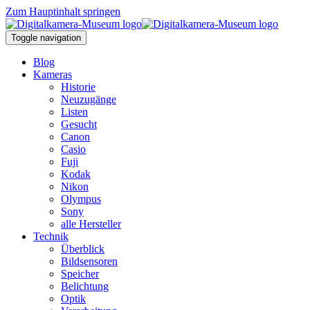
Zum Hauptinhalt springen
Toggle navigation
Blog
Kameras
Historie
Neuzugänge
Listen
Gesucht
Canon
Casio
Fuji
Kodak
Nikon
Olympus
Sony
alle Hersteller
Technik
Überblick
Bildsensoren
Speicher
Belichtung
Optik