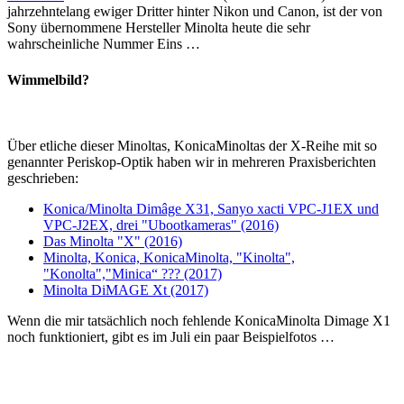
jahrzehntelang ewiger Dritter hinter Nikon und Canon, ist der von
Sony übernommene Hersteller Minolta heute die sehr
wahrscheinliche Nummer Eins …
Wimmelbild?
Über etliche dieser Minoltas, KonicaMinoltas der X-Reihe mit so
genannter Periskop-Optik haben wir in mehreren Praxisberichten
geschrieben:
Konica/Minolta Dimâge X31, Sanyo xacti VPC-J1EX und
VPC-J2EX, drei "Ubootkameras" (2016)
Das Minolta "X" (2016)
Minolta, Konica, KonicaMinolta, "Kinolta",
"Konolta","Minica“ ??? (2017)
Minolta DiMAGE Xt (2017)
Wenn die mir tatsächlich noch fehlende KonicaMinolta Dimage X1
noch funktioniert, gibt es im Juli ein paar Beispielfotos …