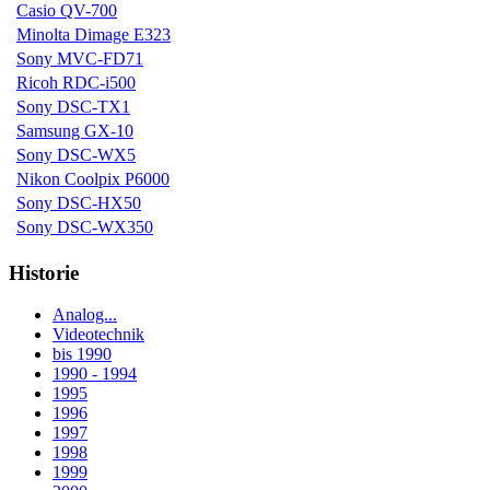
Casio QV-700
Minolta Dimage E323
Sony MVC-FD71
Ricoh RDC-i500
Sony DSC-TX1
Samsung GX-10
Sony DSC-WX5
Nikon Coolpix P6000
Sony DSC-HX50
Sony DSC-WX350
Historie
Analog...
Videotechnik
bis 1990
1990 - 1994
1995
1996
1997
1998
1999