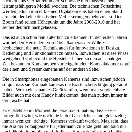
nach drei bis vier Jahren in der Schublade und müssen einem
leistungsfähigeren Modell weichen. Die technischen Fortschritte
werden jedoch immer kleiner. Digitalkameras haben einen Stand
erreicht, der keine drastischen Verbesserungen mehr zulässt. Der
Boom fand seinen Höhepunkt um die Jahre 2008-2010 und hat
seither deutlich nachgelassen.
Das ist auch schon rein äußerlich zu erkennen: In den ersten Jahren
war bei den Herstellern von Digitalkameras der Wille zu
beobachten, die neue Technik auch für Innovationen in Design,
Bedienung und Funktionalität zu nutzen. Inzwischen ist diese Phase
weitgehend vorbei und die Hersteller haben zu den aus analoger
Zeit bekannten Kameratypen zurückgefunden: Kompaktkameras auf
der einen und Systemkameras auf der anderen Seite.
Die in Smartphones eingebauten Kameras sind inzwischen jedoch
so gut, dass sie Kompaktkameras die Existenzberechtigung geraubt
haben. Wozu ein separates Gerät kaufen, wenn man vergleichbare
Bilder auch mit dem Handy hinbekommt, das man zudem immer in
der Tasche hat?
Es entsteht so im Moment die paradoxe Situation, dass so viel
fotografiert wird, wie noch nie in der Geschichte - und gleichzeitig
immer weniger "richtige" Kameras verkauft werden. Mag sein, dass
die Ära der Fotoapparate für jedermann zu Ende geht und bald nur
noch Hobbyfotografen und Profis als Kamerakäufer übrig bleiben.