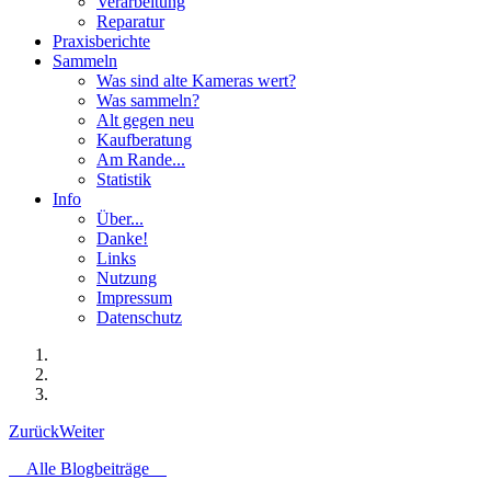
Verarbeitung
Reparatur
Praxisberichte
Sammeln
Was sind alte Kameras wert?
Was sammeln?
Alt gegen neu
Kaufberatung
Am Rande...
Statistik
Info
Über...
Danke!
Links
Nutzung
Impressum
Datenschutz
Zurück
Weiter
Alle Blogbeiträge