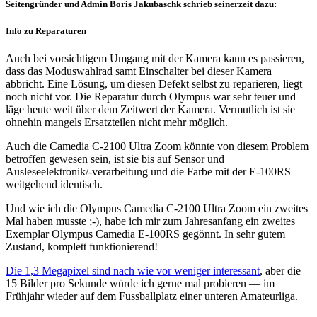
Seitengründer und Admin Boris Jakubaschk schrieb seinerzeit dazu:
Info zu Reparaturen
Auch bei vorsichtigem Umgang mit der Kamera kann es passieren,
dass das Moduswahlrad samt Einschalter bei dieser Kamera
abbricht. Eine Lösung, um diesen Defekt selbst zu reparieren, liegt
noch nicht vor. Die Reparatur durch Olympus war sehr teuer und
läge heute weit über dem Zeitwert der Kamera. Vermutlich ist sie
ohnehin mangels Ersatzteilen nicht mehr möglich.
Auch die Camedia C-2100 Ultra Zoom könnte von diesem Problem
betroffen gewesen sein, ist sie bis auf Sensor und
Ausleseelektronik/-verarbeitung und die Farbe mit der E-100RS
weitgehend identisch.
Und wie ich die Olympus Camedia C-2100 Ultra Zoom ein zweites
Mal haben musste ;-), habe ich mir zum Jahresanfang ein zweites
Exemplar Olympus Camedia E-100RS gegönnt. In sehr gutem
Zustand, komplett funktionierend!
Die 1,3 Megapixel sind nach wie vor weniger interessant
, aber die
15 Bilder pro Sekunde würde ich gerne mal probieren — im
Frühjahr wieder auf dem Fussballplatz einer unteren Amateurliga.