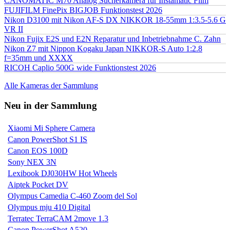
CANOMATIC M70 Analog Sucherkamera für Instamatic Film
FUJIFILM FinePix BIGJOB Funktionstest 2026
Nikon D3100 mit Nikon AF-S DX NIKKOR 18-55mm 1:3.5-5.6 G
VR II
Nikon Fujix E2S und E2N Reparatur und Inbetriebnahme C. Zahn
Nikon Z7 mit Nippon Kogaku Japan NIKKOR-S Auto 1:2.8
f=35mm und XXXX
RICOH Caplio 500G wide Funktionstest 2026
Alle Kameras der Sammlung
Neu in der Sammlung
Xiaomi Mi Sphere Camera
Canon PowerShot S1 IS
Canon EOS 100D
Sony NEX 3N
Lexibook DJ030HW Hot Wheels
Aiptek Pocket DV
Olympus Camedia C-460 Zoom del Sol
Olympus mju 410 Digital
Terratec TerraCAM 2move 1.3
Canon PowerShot A520