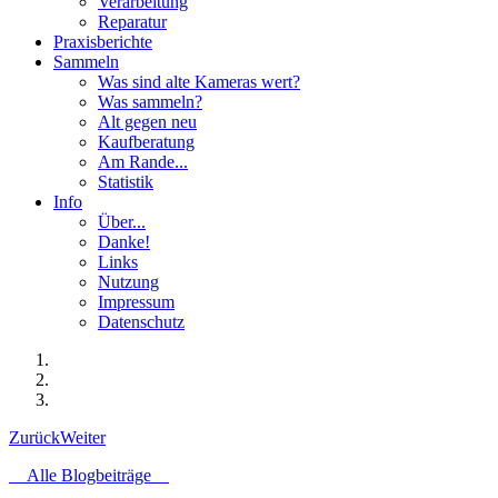
Verarbeitung
Reparatur
Praxisberichte
Sammeln
Was sind alte Kameras wert?
Was sammeln?
Alt gegen neu
Kaufberatung
Am Rande...
Statistik
Info
Über...
Danke!
Links
Nutzung
Impressum
Datenschutz
Zurück
Weiter
Alle Blogbeiträge