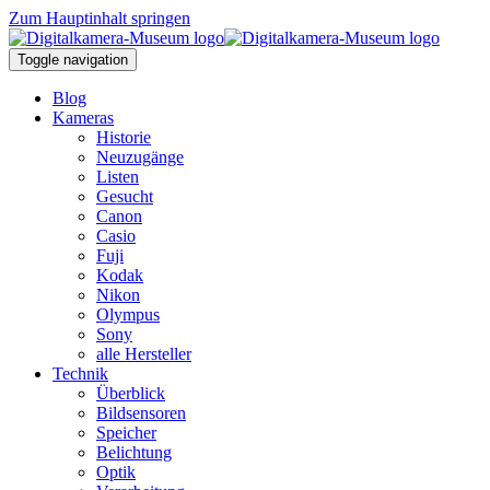
Zum Hauptinhalt springen
Toggle navigation
Blog
Kameras
Historie
Neuzugänge
Listen
Gesucht
Canon
Casio
Fuji
Kodak
Nikon
Olympus
Sony
alle Hersteller
Technik
Überblick
Bildsensoren
Speicher
Belichtung
Optik