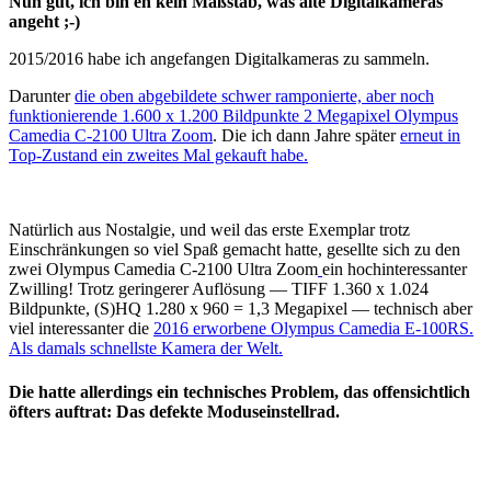
Nun gut, ich bin eh kein Maßstab, was alte Digitalkameras
angeht ;-)
2015/2016 habe ich angefangen Digitalkameras zu sammeln.
Darunter
die oben abgebildete schwer ramponierte, aber noch
funktionierende 1.600 x 1.200 Bildpunkte 2 Megapixel Olympus
Camedia C-2100 Ultra Zoom
. Die ich dann Jahre später
erneut in
Top-Zustand ein zweites Mal gekauft habe.
Natürlich aus Nostalgie, und weil das erste Exemplar trotz
Einschränkungen so viel Spaß gemacht hatte, gesellte sich zu den
zwei Olympus Camedia C-2100 Ultra Zoom
ein hochinteressanter
Zwilling! Trotz geringerer Auflösung — TIFF 1.360 x 1.024
Bildpunkte, (S)HQ 1.280 x 960 = 1,3 Megapixel — technisch aber
viel interessanter die
2016 erworbene Olympus Camedia E-100RS.
Als damals schnellste Kamera der Welt.
Die hatte allerdings ein technisches Problem, das offensichtlich
öfters auftrat: Das defekte Moduseinstellrad.