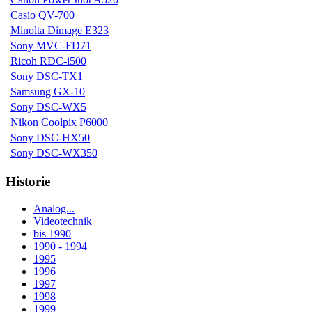
Casio QV-700
Minolta Dimage E323
Sony MVC-FD71
Ricoh RDC-i500
Sony DSC-TX1
Samsung GX-10
Sony DSC-WX5
Nikon Coolpix P6000
Sony DSC-HX50
Sony DSC-WX350
Historie
Analog...
Videotechnik
bis 1990
1990 - 1994
1995
1996
1997
1998
1999