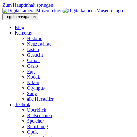
Zum Hauptinhalt springen
Toggle navigation
Blog
Kameras
Historie
Neuzugänge
Listen
Gesucht
Canon
Casio
Fuji
Kodak
Nikon
Olympus
Sony
alle Hersteller
Technik
Überblick
Bildsensoren
Speicher
Belichtung
Optik