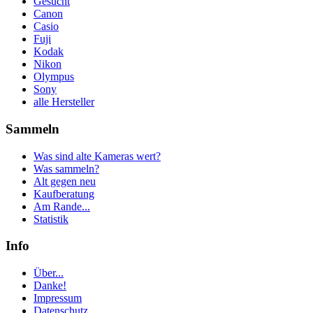
Gesucht
Canon
Casio
Fuji
Kodak
Nikon
Olympus
Sony
alle Hersteller
Sammeln
Was sind alte Kameras wert?
Was sammeln?
Alt gegen neu
Kaufberatung
Am Rande...
Statistik
Info
Über...
Danke!
Impressum
Datenschutz