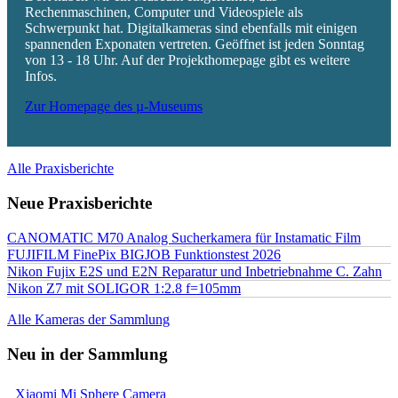
Rechenmaschinen, Computer und Videospiele als
Schwerpunkt hat. Digitalkameras sind ebenfalls mit einigen
spannenden Exponaten vertreten. Geöffnet ist jeden Sonntag
von 13 - 18 Uhr. Auf der Projekthomepage gibt es weitere
Infos.
Zur Homepage des µ-Museums
Alle Praxisberichte
Neue Praxisberichte
CANOMATIC M70 Analog Sucherkamera für Instamatic Film
FUJIFILM FinePix BIGJOB Funktionstest 2026
Nikon Fujix E2S und E2N Reparatur und Inbetriebnahme C. Zahn
Nikon Z7 mit SOLIGOR 1:2.8 f=105mm
Alle Kameras der Sammlung
Neu in der Sammlung
Xiaomi Mi Sphere Camera