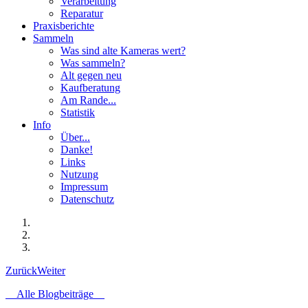
Verarbeitung
Reparatur
Praxisberichte
Sammeln
Was sind alte Kameras wert?
Was sammeln?
Alt gegen neu
Kaufberatung
Am Rande...
Statistik
Info
Über...
Danke!
Links
Nutzung
Impressum
Datenschutz
Zurück
Weiter
Alle Blogbeiträge