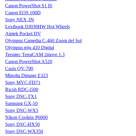
Canon PowerShot S1 IS
Canon EOS 100D
Sony NEX 3N
Lexibook DJ030HW Hot Wheels
Aiptek Pocket DV
Olympus Camedia C-460 Zoom del Sol
Olympus mju 410 Digital
Terratec TerraCAM 2move 1.3
Canon PowerShot A520
Casio QV-700
Minolta Dimage E323
Sony MVC-FD71
Ricoh RDC-i500
Sony DSC-TX1
Samsung GX-10
Sony DSC-WX5
Nikon Coolpix P6000
Sony DSC-HX50
Sony DSC-WX350