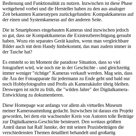
Bedienung und Funktionalität zu nutzen. Inzwischen ist diese Phase
weitgehend vorbei und die Hersteller haben zu den aus analoger
Zeit bekannten Kameratypen zurückgefunden: Kompaktkameras auf
der einen und Systemkameras auf der anderen Seite.
Die in Smartphones eingebauten Kameras sind inzwischen jedoch
so gut, dass sie Kompaktkameras die Existenzberechtigung geraubt
haben. Wozu ein separates Gerät kaufen, wenn man vergleichbare
Bilder auch mit dem Handy hinbekommt, das man zudem immer in
der Tasche hat?
Es entsteht so im Moment die paradoxe Situation, dass so viel
fotografiert wird, wie noch nie in der Geschichte - und gleichzeitig
immer weniger "richtige" Kameras verkauft werden. Mag sein, dass
die Ära der Fotoapparate für jedermann zu Ende geht und bald nur
noch Hobbyfotografen und Profis als Kamerakäufer übrig bleiben.
Deswegen ist nicht zu früh, die "wilden Jahre" der Digitalkamera-
Entwicklung zu dokumentieren.
Diese Homepage war anfangs vor allem als virtuelles Museum
meiner Kamerasammlung gedacht. Inzwischen ist daraus ein Projekt
geworden, bei dem ein wachsender Kreis von Autoren tolle Beiträge
zur Digitalkamera-Geschichte beisteuert. Den weitaus größten
Anteil daran hat Ralf Jannke, der mit seinen Praxisbeiträgen die
verschiedensten Themen detailliert behandelt und großartig