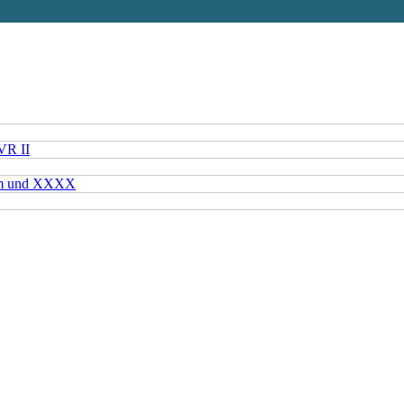
VR II
mm und XXXX