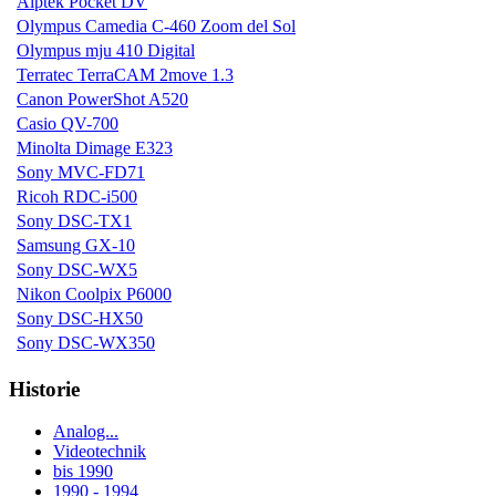
Aiptek Pocket DV
Olympus Camedia C-460 Zoom del Sol
Olympus mju 410 Digital
Terratec TerraCAM 2move 1.3
Canon PowerShot A520
Casio QV-700
Minolta Dimage E323
Sony MVC-FD71
Ricoh RDC-i500
Sony DSC-TX1
Samsung GX-10
Sony DSC-WX5
Nikon Coolpix P6000
Sony DSC-HX50
Sony DSC-WX350
Historie
Analog...
Videotechnik
bis 1990
1990 - 1994