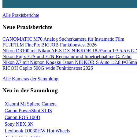
Alle Praxisberichte
Neue Praxisberichte
CANOMATIC M70 Analog Sucherkamera für Instamatic Film
FUJIFILM FinePix BIGJOB Funktionstest 2026
Nikon D3100 mit Nikon AF-S DX NIKKOR 18-55mm 1:3.5-5.6 G 
Nikon Fujix E2S und E2N Reparatur und Inbetriebnahme C. Zahn
Nikon Z7 mit Nippon Kogaku Japan NIKKOR-S Auto 1:2.8 f=35
RICOH Caplio 500G wide Funktionstest 2026
Alle Kameras der Sammlung
Neu in der Sammlung
Xiaomi Mi Sphere Camera
Canon PowerShot S1 IS
Canon EOS 100D
Sony NEX 3N
Lexibook DJ030HW Hot Wheels