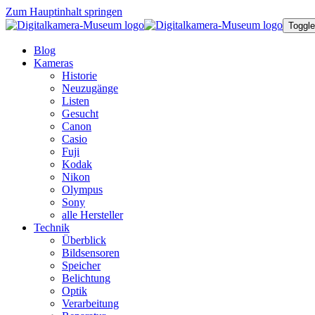
Zum Hauptinhalt springen
Toggle
Blog
Kameras
Historie
Neuzugänge
Listen
Gesucht
Canon
Casio
Fuji
Kodak
Nikon
Olympus
Sony
alle Hersteller
Technik
Überblick
Bildsensoren
Speicher
Belichtung
Optik
Verarbeitung