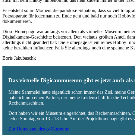
auch mit dem Handy hinbekommt, das man zudem immer in der Tasc
Es entsteht so im Moment die paradoxe Situation, dass so viel fotogra
Fotoapparate für jedermann zu Ende geht und bald nur noch Hobbyfot
dokumentieren.
Diese Homepage war anfangs vor allem als virtuelles Museum meiner
Digitalkamera-Geschichte beisteuert. Den weitaus größten Anteil daran
allerdings nicht geändert hat: Die Homepage ist ein reines Hobby- u
keine bezahlten Influencer. Falls Sie allerdings noch eine spannene
Boris Jakubaschk
Das virtuelle Digicammuseum gibt es jetzt auch al
Meine Sammelei hatte eigentlich schon immer das Ziel, meine Ger
habe ich nun einen Partner, der meine Leidenschaft für die Techn
Rechenmaschinen.
Dort haben wir ein Museum eingerichtet, das Rechenmaschinen, Co
jeden Sonntag von 13 - 18 Uhr. Auf der Projekthomepage gibt es w
Zur Homepage des µ-Museums