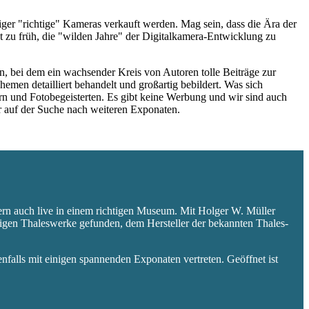
niger "richtige" Kameras verkauft werden. Mag sein, dass die Ära der
 zu früh, die "wilden Jahre" der Digitalkamera-Entwicklung zu
 bei dem ein wachsender Kreis von Autoren tolle Beiträge zur
hemen detailliert behandelt und großartig bebildert. Was sich
rn und Fotobegeisterten. Es gibt keine Werbung und wir sind auch
er auf der Suche nach weiteren Exponaten.
ern auch live in einem richtigen Museum. Mit Holger W. Müller
aligen Thaleswerke gefunden, dem Hersteller der bekannten Thales-
falls mit einigen spannenden Exponaten vertreten. Geöffnet ist