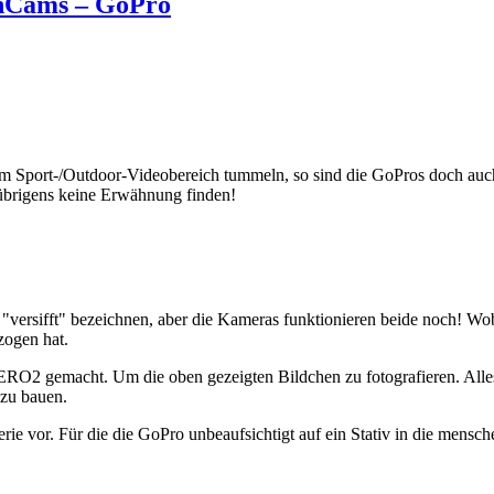
onCams – GoPro
im Sport-/Outdoor-Videobereich tummeln, so sind die GoPros doch auch
e übrigens keine Erwähnung finden!
versifft" bezeichnen, aber die Kameras funktionieren beide noch! Wobe
zogen hat.
RO2 gemacht. Um die oben gezeigten Bildchen zu fotografieren. Alles O
 zu bauen.
ie vor. Für die die GoPro unbeaufsichtigt auf ein Stativ in die mensch