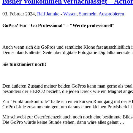
Bisher vollkommen vernachlässigt – Acti
03. Februar 2024,
Ralf Jannke
-
Wissen
,
Sammeln
,
Ausprobieren
GoPro? Für "Go Professional" – "Werde professionell"
Auch wenn sich die GoPros und sämtliche Klone fast ausschließlich 
Deutschlands ältester Seite über digitale Fotografie Digitalkamera.d
Sie funktioniert noch!
Den äußeren Zustand meiner beiden GoPros kann man gerne als total "
besonders der HERO2 bezieht, die jeden Dreck wie ein Magnet ange
Zur "Funktionskontrolle" hatte ich einen kurzen Rundgang mit der HE
GoPro Linie zusammentragen, um daraus einen kleinen Praxisbericht
Mir schwebt zur Osterferienzeit auch noch noch eine bestimmte Bildser
Die GoPro würde keine Stunde stehen, dann wäre alles gelaut …