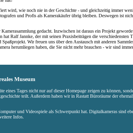
he hat?
fiert wird, wie noch nie in der Geschichte - und gleichzeitig immer we
ografen und Profis als Kamerakäufer übrig bleiben. Deswegen ist nicht
 Kamerasammlung gedacht. Inzwischen ist daraus ein Projekt geworden,
 hat Ralf Jannke, der mit seinen Praxisbeiträgen die verschiedensten T
nd Spaßprojekt. Wir freuen uns über den Austausch mit anderen Sammle
 Kamera herumliegen haben, die Sie nicht mehr brauchen - wir sind imm
s reales Museum
äte eines Tages nicht nur auf dieser Homepage zeigen zu können, sond
ikgeschichte teilt. Außerdem haben wir in Rastatt Büroräume der ehem
mputer und Videospiele als Schwerpunkt hat. Digitalkameras sind eben
eitere Infos.