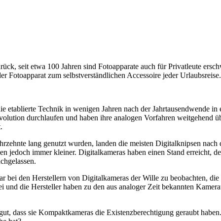
rück, seit etwa 100 Jahren sind Fotoapparate auch für Privatleute ersch
 Fotoapparat zum selbstverständlichen Accessoire jeder Urlaubsreise.
ie etablierte Technik in wenigen Jahren nach der Jahrtausendwende in
volution durchlaufen und haben ihre analogen Vorfahren weitgehend übe
.
hrzehnte lang genutzt wurden, landen die meisten Digitalknipsen nach 
den jedoch immer kleiner. Digitalkameras haben einen Stand erreicht, 
achgelassen.
war bei den Herstellern von Digitalkameras der Wille zu beobachten, d
rbei und die Hersteller haben zu den aus analoger Zeit bekannten Kam
ut, dass sie Kompaktkameras die Existenzberechtigung geraubt haben.