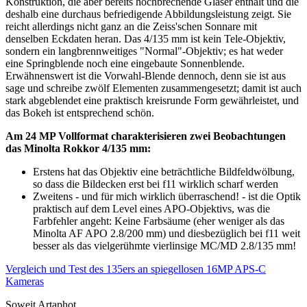
Konstruktion, die aber bereits hochbrechende Gläser enthält und die
deshalb eine durchaus befriedigende Abbildungsleistung zeigt. Sie
reicht allerdings nicht ganz an die Zeiss'schen Sonnare mit
denselben Eckdaten heran. Das 4/135 mm ist kein Tele-Objektiv,
sondern ein langbrennweitiges "Normal"-Objektiv; es hat weder
eine Springblende noch eine eingebaute Sonnenblende.
Erwähnenswert ist die Vorwahl-Blende dennoch, denn sie ist aus
sage und schreibe zwölf Elementen zusammengesetzt; damit ist auch
stark abgeblendet eine praktisch kreisrunde Form gewährleistet, und
das Bokeh ist entsprechend schön.
Am 24 MP Vollformat charakterisieren zwei Beobachtungen
das Minolta Rokkor 4/135 mm:
Erstens hat das Objektiv eine beträchtliche Bildfeldwölbung,
so dass die Bildecken erst bei f11 wirklich scharf werden
Zweitens - und für mich wirklich überraschend! - ist die Optik
praktisch auf dem Level eines APO-Objektivs, was die
Farbfehler angeht: Keine Farbsäume (eher weniger als das
Minolta AF APO 2.8/200 mm) und diesbezüglich bei f11 weit
besser als das vielgerühmte vierlinsige MC/MD 2.8/135 mm!
Vergleich und Test des 135ers an spiegellosen 16MP APS-C
Kameras
Soweit Artaphot