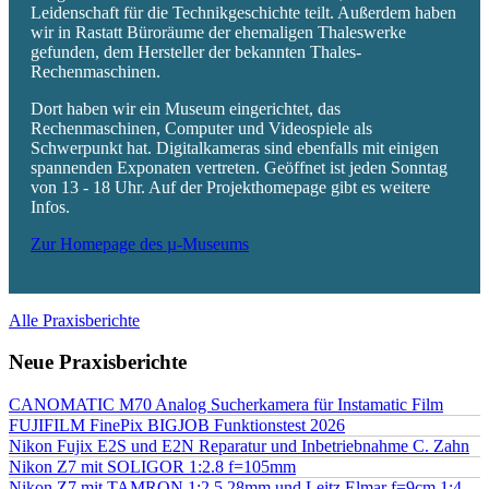
Leidenschaft für die Technikgeschichte teilt. Außerdem haben
wir in Rastatt Büroräume der ehemaligen Thaleswerke
gefunden, dem Hersteller der bekannten Thales-
Rechenmaschinen.
Dort haben wir ein Museum eingerichtet, das
Rechenmaschinen, Computer und Videospiele als
Schwerpunkt hat. Digitalkameras sind ebenfalls mit einigen
spannenden Exponaten vertreten. Geöffnet ist jeden Sonntag
von 13 - 18 Uhr. Auf der Projekthomepage gibt es weitere
Infos.
Zur Homepage des µ-Museums
Alle Praxisberichte
Neue Praxisberichte
CANOMATIC M70 Analog Sucherkamera für Instamatic Film
FUJIFILM FinePix BIGJOB Funktionstest 2026
Nikon Fujix E2S und E2N Reparatur und Inbetriebnahme C. Zahn
Nikon Z7 mit SOLIGOR 1:2.8 f=105mm
Nikon Z7 mit TAMRON 1:2.5 28mm und Leitz Elmar f=9cm 1:4