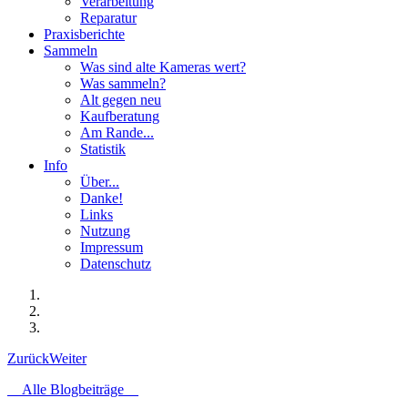
Verarbeitung
Reparatur
Praxisberichte
Sammeln
Was sind alte Kameras wert?
Was sammeln?
Alt gegen neu
Kaufberatung
Am Rande...
Statistik
Info
Über...
Danke!
Links
Nutzung
Impressum
Datenschutz
Zurück
Weiter
Alle Blogbeiträge