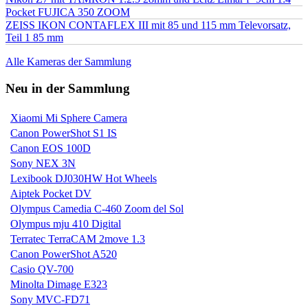
Pocket FUJICA 350 ZOOM
ZEISS IKON CONTAFLEX III mit 85 und 115 mm Televorsatz,
Teil 1 85 mm
Alle Kameras der Sammlung
Neu in der Sammlung
Xiaomi Mi Sphere Camera
Canon PowerShot S1 IS
Canon EOS 100D
Sony NEX 3N
Lexibook DJ030HW Hot Wheels
Aiptek Pocket DV
Olympus Camedia C-460 Zoom del Sol
Olympus mju 410 Digital
Terratec TerraCAM 2move 1.3
Canon PowerShot A520
Casio QV-700
Minolta Dimage E323
Sony MVC-FD71