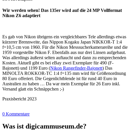
Wir werden sehen! Das 135er wird auf die 24 MP Vollformat
Nikon Z6 adaptiert
Es gab von Nikon übrigens ein vergleichbares Tele allerdings etwas
kürzerer Brennweite, das Nippon Kogaku Japan NIKKOR-T 1:4
f=10,5 cm von 1960. Für die Nikon Messsucherkamerareihe und die
1959 vorgestellte Nikon F. Ebenfalls aus nur drei Linsen aufgebaut.
Was allerdings äußerst selten auftaucht und dann zu entsprechenden
Kosten. Aktuell gibt es bei eBay zwei Exemplare für 490 (F-
Bajonett) und 1199 Euro (
Nikon Rangefinder-Bajonett
) Das
MINOLTA ROKKOR-TC 1:4 f=135 mm wird für Größenordnung
80 Euro offeriert. Die Gegenlichtblende ist für rund 40 Euro in
Australien zu haben … Da war mein Exemplar für 26 Euro inkl.
Versand glatt ein Schnäppchen ;-)
Praxisbericht 2023
0 Kommentare
Was ist digicammuseum.de?