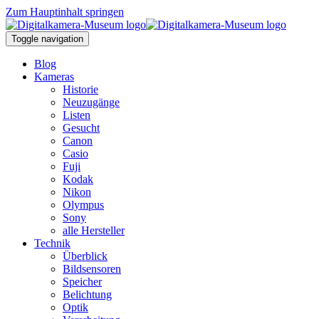
Zum Hauptinhalt springen
Toggle navigation
Blog
Kameras
Historie
Neuzugänge
Listen
Gesucht
Canon
Casio
Fuji
Kodak
Nikon
Olympus
Sony
alle Hersteller
Technik
Überblick
Bildsensoren
Speicher
Belichtung
Optik