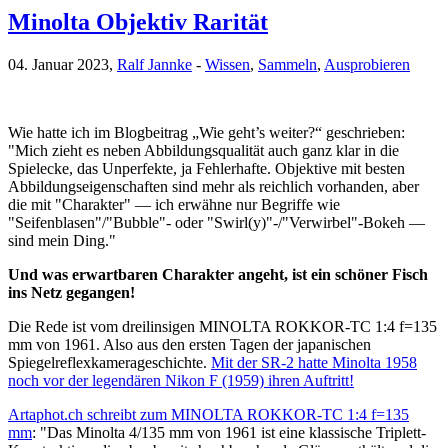
Minolta Objektiv Rarität
04. Januar 2023,
Ralf Jannke
-
Wissen
,
Sammeln
,
Ausprobieren
Wie hatte ich im Blogbeitrag „Wie geht’s weiter?“ geschrieben:
"Mich zieht es neben Abbildungsqualität auch ganz klar in die
Spielecke, das Unperfekte, ja Fehlerhafte. Objektive mit besten
Abbildungseigenschaften sind mehr als reichlich vorhanden, aber
die mit "Charakter" — ich erwähne nur Begriffe wie
"Seifenblasen"/"Bubble"- oder "Swirl(y)"-/"Verwirbel"-Bokeh —
sind mein Ding."
Und was erwartbaren Charakter angeht, ist ein schöner Fisch
ins Netz gegangen!
Die Rede ist vom dreilinsigen MINOLTA ROKKOR-TC 1:4 f=135
mm von 1961. Also aus den ersten Tagen der japanischen
Spiegelreflexkamerageschichte.
Mit der SR-2 hatte Minolta 1958
noch vor der legendären Nikon F (1959) ihren Auftritt!
Artaphot.ch schreibt zum MINOLTA ROKKOR-TC 1:4 f=135
mm
: "Das Minolta 4/135 mm von 1961 ist eine klassische Triplett-