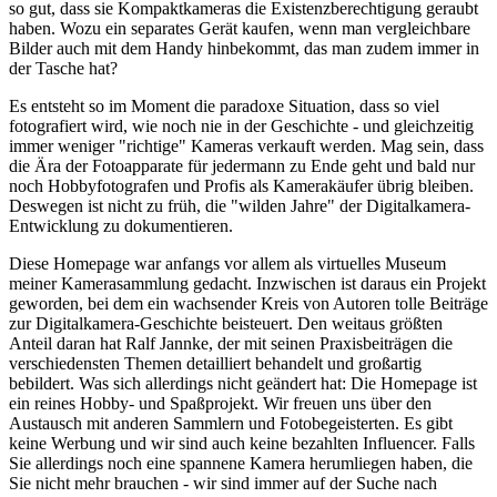
so gut, dass sie Kompaktkameras die Existenzberechtigung geraubt
haben. Wozu ein separates Gerät kaufen, wenn man vergleichbare
Bilder auch mit dem Handy hinbekommt, das man zudem immer in
der Tasche hat?
Es entsteht so im Moment die paradoxe Situation, dass so viel
fotografiert wird, wie noch nie in der Geschichte - und gleichzeitig
immer weniger "richtige" Kameras verkauft werden. Mag sein, dass
die Ära der Fotoapparate für jedermann zu Ende geht und bald nur
noch Hobbyfotografen und Profis als Kamerakäufer übrig bleiben.
Deswegen ist nicht zu früh, die "wilden Jahre" der Digitalkamera-
Entwicklung zu dokumentieren.
Diese Homepage war anfangs vor allem als virtuelles Museum
meiner Kamerasammlung gedacht. Inzwischen ist daraus ein Projekt
geworden, bei dem ein wachsender Kreis von Autoren tolle Beiträge
zur Digitalkamera-Geschichte beisteuert. Den weitaus größten
Anteil daran hat Ralf Jannke, der mit seinen Praxisbeiträgen die
verschiedensten Themen detailliert behandelt und großartig
bebildert. Was sich allerdings nicht geändert hat: Die Homepage ist
ein reines Hobby- und Spaßprojekt. Wir freuen uns über den
Austausch mit anderen Sammlern und Fotobegeisterten. Es gibt
keine Werbung und wir sind auch keine bezahlten Influencer. Falls
Sie allerdings noch eine spannene Kamera herumliegen haben, die
Sie nicht mehr brauchen - wir sind immer auf der Suche nach