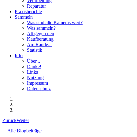
Verarbeitung
Reparatur
Praxisberichte
Sammeln
Was sind alte Kameras wert?
Was sammeln?
Alt gegen neu
Kaufberatung
Am Rande...
Statistik
Info
Über...
Danke!
Links
Nutzung
Impressum
Datenschutz
Zurück
Weiter
Alle Blogbeiträge