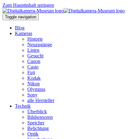
Zum Hauptinhalt springen
Toggle navigation
Blog
Kameras
Historie
Neuzugänge
Listen
Gesucht
Canon
Casio
Fuji
Kodak
Nikon
Olympus
Sony
alle Hersteller
Technik
Überblick
Bildsensoren
Speicher
Belichtung
Optik