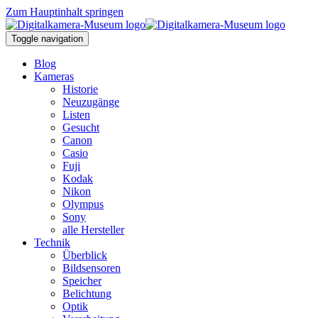
Zum Hauptinhalt springen
Toggle navigation
Blog
Kameras
Historie
Neuzugänge
Listen
Gesucht
Canon
Casio
Fuji
Kodak
Nikon
Olympus
Sony
alle Hersteller
Technik
Überblick
Bildsensoren
Speicher
Belichtung
Optik