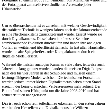
Fotografie zu einem Hobby für Millionen von Menschen wurde und
der Fotoapparat zum selbstverständlichen Accessoire jeder
Urlaubsreise.
Um so überraschender ist es zu sehen, mit welcher Geschwindigkeit
die etablierte Technik in wenigen Jahren nach der Jahrtausendwende
in eine Nischenexistenz zurückgedrängt wurde. Ersetzt wurde sie
durch Digitalkameras. Diese haben in kürzester Zeit eine
atemberaubende Evolution durchlaufen und haben ihre analogen
Vorfahren weitgehend überflüssig gemacht. In fast allen Haushalten
wurde die alte Spiegelreflex- oder Kompaktkamera durch ein
digitales Modell ersetzt.
Während die meisten analogen Kameras viele Jahre, teilweise auch
Jahrzehnte lang genutzt wurden, landen die meisten Digitalknipsen
nach drei bis vier Jahren in der Schublade und müssen einem
leistungsfähigeren Modell weichen. Die technischen Fortschritte
werden jedoch immer kleiner. Digitalkameras haben einen Stand
erreicht, der keine drastischen Verbesserungen mehr zulässt. Der
Boom fand seinen Höhepunkt um die Jahre 2008-2010 und hat
seither deutlich nachgelassen.
Das ist auch schon rein äußerlich zu erkennen: In den ersten Jahren
war bei den Herstellern von Digitalkameras der Wille zu