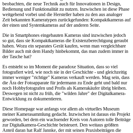
beobachten, die neue Technik auch für Innovationen in Design,
Bedienung und Funktionalität zu nutzen. Inzwischen ist diese Phase
weitgehend vorbei und die Hersteller haben zu den aus analoger
Zeit bekannten Kameratypen zurückgefunden: Kompaktkameras auf
der einen und Systemkameras auf der anderen Seite.
Die in Smartphones eingebauten Kameras sind inzwischen jedoch
so gut, dass sie Kompaktkameras die Existenzberechtigung geraubt
haben. Wozu ein separates Gerät kaufen, wenn man vergleichbare
Bilder auch mit dem Handy hinbekommt, das man zudem immer in
der Tasche hat?
Es entsteht so im Moment die paradoxe Situation, dass so viel
fotografiert wird, wie noch nie in der Geschichte - und gleichzeitig
immer weniger "richtige" Kameras verkauft werden. Mag sein, dass
die Ära der Fotoapparate für jedermann zu Ende geht und bald nur
noch Hobbyfotografen und Profis als Kamerakäufer übrig bleiben.
Deswegen ist nicht zu früh, die "wilden Jahre" der Digitalkamera-
Entwicklung zu dokumentieren.
Diese Homepage war anfangs vor allem als virtuelles Museum
meiner Kamerasammlung gedacht. Inzwischen ist daraus ein Projekt
geworden, bei dem ein wachsender Kreis von Autoren tolle Beiträge
zur Digitalkamera-Geschichte beisteuert. Den weitaus größten
Anteil daran hat Ralf Jannke, der mit seinen Praxisbeiträgen die