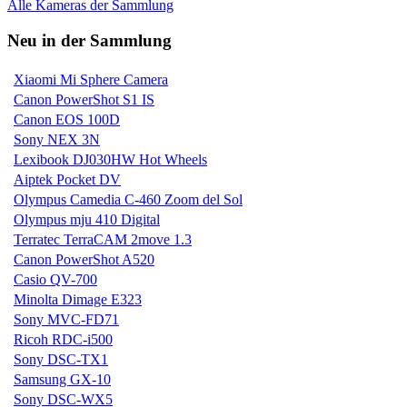
Alle Kameras der Sammlung
Neu in der Sammlung
Xiaomi Mi Sphere Camera
Canon PowerShot S1 IS
Canon EOS 100D
Sony NEX 3N
Lexibook DJ030HW Hot Wheels
Aiptek Pocket DV
Olympus Camedia C-460 Zoom del Sol
Olympus mju 410 Digital
Terratec TerraCAM 2move 1.3
Canon PowerShot A520
Casio QV-700
Minolta Dimage E323
Sony MVC-FD71
Ricoh RDC-i500
Sony DSC-TX1
Samsung GX-10
Sony DSC-WX5