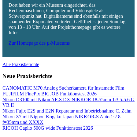
Dort haben wir ein Museum eingerichtet, das
Rechenmaschinen, Computer und Videospiele als
Schwerpunkt hat. Digitalkameras sind ebenfalls mit einigen
spannenden Exponaten vertreten. Geöffnet ist jeden Sonntag
von 13 - 18 Uhr. Auf der Projekthomepage gibt es weitere
Infos.
Zur Homepage des µ-Museums
Alle Praxisberichte
Neue Praxisberichte
CANOMATIC M70 Analog Sucherkamera für Instamatic Film
FUJIFILM FinePix BIGJOB Funktionstest 2026
Nikon D3100 mit Nikon AF-S DX NIKKOR 18-55mm 1:3.5-5.6 G
VR II
Nikon Fujix E2S und E2N Reparatur und Inbetriebnahme C. Zahn
Nikon Z7 mit Nippon Kogaku Japan NIKKOR-S Auto 1:2.8
f=35mm und XXXX
RICOH Caplio 500G wide Funktionstest 2026